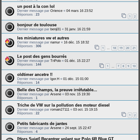
un post à la con lol
Dernier message par
Orience
«
04 mars 16 23:52
Réponses :
23
1
2
bonjour de toulouse
Dernier message par
benji31
«
31 janv. 16 21:59
les miniatures vw et autres
Dernier message par
namur
«
16 déc. 15 18:32
Réponses :
306
1
18
19
20
21
…
Le post des gens bourrés
Dernier message par
TriPolo
«
01 déc. 15 22:27
Réponses :
144
1
7
8
9
10
…
oldtimer ancetre !!
Dernier message par
Igor.H
«
01 déc. 15 01:00
Réponses :
14
Belle des Champs, la preuve irréfutable...
Dernier message par
Arsene
«
03 nov. 15 19:30
Réponses :
1
Triche de VW sur la pollution des moteur diesel
Dernier message par
romain27111
«
03 oct. 15 19:15
Réponses :
22
1
2
Petits fabricants de jantes
Dernier message par
Arsene
«
24 sept. 15 22:47
Réponses :
4
[Hors Sujet] Recentrer volant sur Polo 6R Blue GT