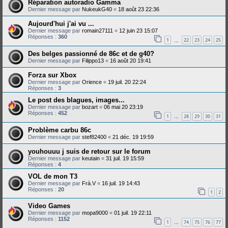
Réparation autoradio Gamma
Dernier message par
NukeukG40
«
18 août 23 22:36
Aujourd'hui j'ai vu ...
Dernier message par
romain27111
«
12 juin 23 15:07
Réponses :
360
1
22
23
24
25
…
Des belges passionné de 86c et de g40?
Dernier message par
Filippo13
«
16 août 20 19:41
Forza sur Xbox
Dernier message par
Orience
«
19 juil. 20 22:24
Réponses :
3
Le post des blagues, images...
Dernier message par
bozart
«
06 mai 20 23:19
Réponses :
452
1
28
29
30
31
…
Problème carbu 86c
Dernier message par
stef82400
«
21 déc. 19 19:59
youhouuu j suis de retour sur le forum
Dernier message par
keutain
«
31 juil. 19 15:59
Réponses :
4
VOL de mon T3
Dernier message par
Frà.V
«
16 juil. 19 14:43
Réponses :
20
1
2
Video Games
Dernier message par
mopa9000
«
01 juil. 19 22:11
Réponses :
1152
1
74
75
76
77
…