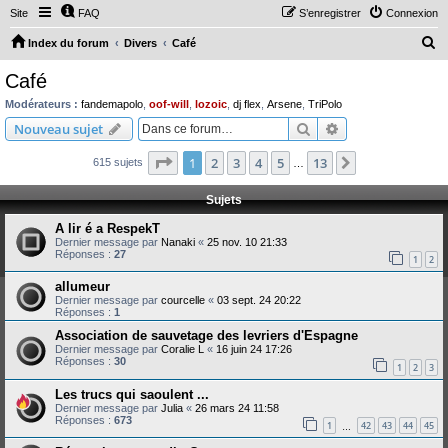
Site
FAQ
S’enregistrer
Connexion
R
Index du forum
Divers
Café
e
Café
c
Modérateurs :
fandemapolo
,
oof-will
,
lozoic
,
dj flex
,
Arsene
,
TriPolo
h
Rechercher
Recherche avanc
Nouveau sujet
e
Page
1
sur
13
1
2
3
4
5
13
Suivante
615 sujets
r
…
c
Sujets
h
A lir é a RespekT
e
Dernier message par
Nanaki
«
25 nov. 10 21:33
Réponses :
27
r
1
2
allumeur
Dernier message par
courcelle
«
03 sept. 24 20:22
Réponses :
1
Association de sauvetage des levriers d'Espagne
Dernier message par
Coralie L
«
16 juin 24 17:26
Réponses :
30
1
2
3
Les trucs qui saoulent ...
Dernier message par
Julia
«
26 mars 24 11:58
Réponses :
673
1
42
43
44
45
…