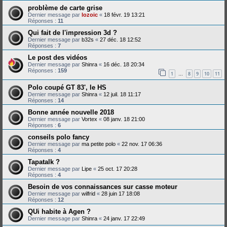
problème de carte grise
Dernier message par
lozoic
«
18 févr. 19 13:21
Réponses :
11
Qui fait de l'impression 3d ?
Dernier message par
b32s
«
27 déc. 18 12:52
Réponses :
7
Le post des vidéos
Dernier message par
Shinra
«
16 déc. 18 20:34
Réponses :
159
1
8
9
10
11
…
Polo coupé GT 83', le HS
Dernier message par
Shinra
«
12 juil. 18 11:17
Réponses :
14
Bonne année nouvelle 2018
Dernier message par
Vortex
«
08 janv. 18 21:00
Réponses :
6
conseils polo fancy
Dernier message par
ma petite polo
«
22 nov. 17 06:36
Réponses :
4
Tapatalk ?
Dernier message par
Lipe
«
25 oct. 17 20:28
Réponses :
4
Besoin de vos connaissances sur casse moteur
Dernier message par
wilfrid
«
28 juin 17 18:08
Réponses :
12
QUi habite à Agen ?
Dernier message par
Shinra
«
24 janv. 17 22:49