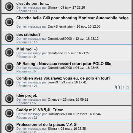
c'est de bon ton...
Dernier message par
Shinra
«
09 janv. 17 22:26
Réponses :
11
Cherche belle G40 pour shooting Moniteur Automobile belge
!
Dernier message par
DuckSherminator
«
16 nov. 16 12:08
des cibistes?
Dernier message par
Dominique60000
«
12 avr. 16 23:12
Réponses :
10
Mini moi =)
Dernier message par
danathane
«
05 avr. 16 21:27
Réponses :
9
AF Racing : Nouveaux ressort court pour POLO 86c
Dernier message par
Dominique60000
«
04 avr. 16 23:48
Réponses :
5
Combien avez vous/avez vous eu, de polo en tout?
Dernier message par
pierru9
«
29 mars 16 17:41
Réponses :
26
1
2
Idée projet.
Dernier message par
Orience
«
26 mars 16 09:21
Réponses :
6
Caddy mk1 V8 5,4L Triton
Dernier message par
Dominique60000
«
22 mars 16 16:44
Réponses :
11
Professionnel de la pièces V.A.G
Dernier message par
Shinra
«
08 mars 16 23:38
Réponses :
2