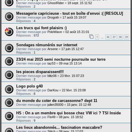
Dernier message par
GhostRider
«
18 sept. 15 11:52
Réponses :
2
Messagerie capricieuse - tout en boîte d'envoi :( [RESOLU]
Dernier message par
Drogoth
«
17 août 15 19:07
Réponses :
4
Les trucs qui font plaisirs :)
Dernier message par
PoloWave
«
02 août 15 21:01
Réponses :
572
1
36
37
38
39
…
Sondages rémunérés sur internet
Dernier message par
Arsene
«
17 juin 15 12:47
Réponses :
1
23/24 mai 2015 semi nocturne poursuite sur terre
Dernier message par
taz53
«
09 mai 15 13:14
les pieces disparaissent!!!
Dernier message par
blitz06
«
23 févr. 15 07:23
Réponses :
2
Logo polo g40
Dernier message par
DarKou
«
22 févr. 15 23:08
Réponses :
8
du monde du coter de carcassonne? dept 11
Dernier message par
julien35000
«
15 janv. 15 12:48
HS : On a un membre qui bosse chez VW ici ? TSI Inside
Dernier message par
Flo49
«
08 janv. 15 18:52
Réponses :
9
Les lieux abandonnés... fascination maccabre?
Dernier message par
Stitch
«
08 janv. 15 17:03