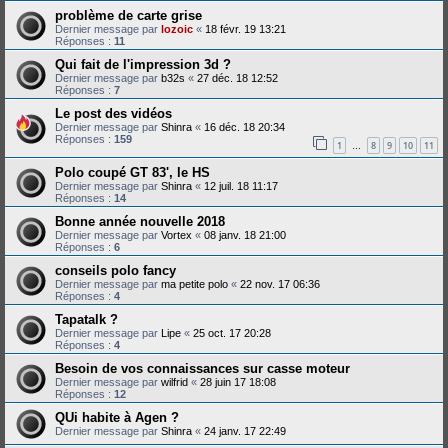
problème de carte grise
Dernier message par
lozoic
«
18 févr. 19 13:21
Réponses :
11
Qui fait de l'impression 3d ?
Dernier message par
b32s
«
27 déc. 18 12:52
Réponses :
7
Le post des vidéos
Dernier message par
Shinra
«
16 déc. 18 20:34
Réponses :
159
1
8
9
10
11
…
Polo coupé GT 83', le HS
Dernier message par
Shinra
«
12 juil. 18 11:17
Réponses :
14
Bonne année nouvelle 2018
Dernier message par
Vortex
«
08 janv. 18 21:00
Réponses :
6
conseils polo fancy
Dernier message par
ma petite polo
«
22 nov. 17 06:36
Réponses :
4
Tapatalk ?
Dernier message par
Lipe
«
25 oct. 17 20:28
Réponses :
4
Besoin de vos connaissances sur casse moteur
Dernier message par
wilfrid
«
28 juin 17 18:08
Réponses :
12
QUi habite à Agen ?
Dernier message par
Shinra
«
24 janv. 17 22:49