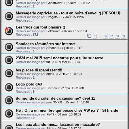
Dernier message par
GhostRider
«
18 sept. 15 11:52
Réponses :
2
Messagerie capricieuse - tout en boîte d'envoi :( [RESOLU]
Dernier message par
Drogoth
«
17 août 15 19:07
Réponses :
4
Les trucs qui font plaisirs :)
Dernier message par
PoloWave
«
02 août 15 21:01
Réponses :
572
1
36
37
38
39
…
Sondages rémunérés sur internet
Dernier message par
Arsene
«
17 juin 15 12:47
Réponses :
1
23/24 mai 2015 semi nocturne poursuite sur terre
Dernier message par
taz53
«
09 mai 15 13:14
les pieces disparaissent!!!
Dernier message par
blitz06
«
23 févr. 15 07:23
Réponses :
2
Logo polo g40
Dernier message par
DarKou
«
22 févr. 15 23:08
Réponses :
8
du monde du coter de carcassonne? dept 11
Dernier message par
julien35000
«
15 janv. 15 12:48
HS : On a un membre qui bosse chez VW ici ? TSI Inside
Dernier message par
Flo49
«
08 janv. 15 18:52
Réponses :
9
Les lieux abandonnés... fascination maccabre?
Dernier message par
Stitch
«
08 janv. 15 17:03