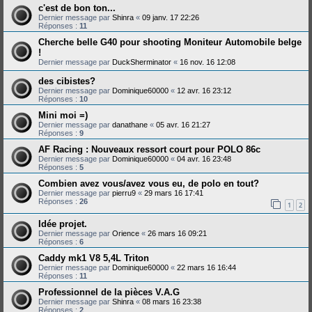
c'est de bon ton...
Dernier message par
Shinra
«
09 janv. 17 22:26
Réponses :
11
Cherche belle G40 pour shooting Moniteur Automobile belge
!
Dernier message par
DuckSherminator
«
16 nov. 16 12:08
des cibistes?
Dernier message par
Dominique60000
«
12 avr. 16 23:12
Réponses :
10
Mini moi =)
Dernier message par
danathane
«
05 avr. 16 21:27
Réponses :
9
AF Racing : Nouveaux ressort court pour POLO 86c
Dernier message par
Dominique60000
«
04 avr. 16 23:48
Réponses :
5
Combien avez vous/avez vous eu, de polo en tout?
Dernier message par
pierru9
«
29 mars 16 17:41
Réponses :
26
1
2
Idée projet.
Dernier message par
Orience
«
26 mars 16 09:21
Réponses :
6
Caddy mk1 V8 5,4L Triton
Dernier message par
Dominique60000
«
22 mars 16 16:44
Réponses :
11
Professionnel de la pièces V.A.G
Dernier message par
Shinra
«
08 mars 16 23:38
Réponses :
2