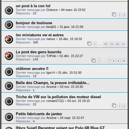
un post à la con lol
Dernier message par
Orience
«
04 mars 16 23:52
Réponses :
23
1
2
bonjour de toulouse
Dernier message par
benji31
«
31 janv. 16 21:59
les miniatures vw et autres
Dernier message par
namur
«
16 déc. 15 18:32
Réponses :
306
1
18
19
20
21
…
Le post des gens bourrés
Dernier message par
TriPolo
«
01 déc. 15 22:27
Réponses :
144
1
7
8
9
10
…
oldtimer ancetre !!
Dernier message par
Igor.H
«
01 déc. 15 01:00
Réponses :
14
Belle des Champs, la preuve irréfutable...
Dernier message par
Arsene
«
03 nov. 15 19:30
Réponses :
1
Triche de VW sur la pollution des moteur diesel
Dernier message par
romain27111
«
03 oct. 15 19:15
Réponses :
22
1
2
Petits fabricants de jantes
Dernier message par
Arsene
«
24 sept. 15 22:47
Réponses :
4
[Hors Sujet] Recentrer volant sur Polo 6R Blue GT