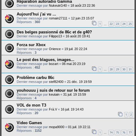
Réparation autoradio Gamma
Dernier message par
NukeukG40
«
18 août 23 22:36
Aujourd'hui j'ai vu ...
Dernier message par
romain27111
«
12 juin 23 15:07
Réponses :
360
1
22
23
24
25
…
Des belges passionné de 86c et de g40?
Dernier message par
Filippo13
«
16 août 20 19:41
Forza sur Xbox
Dernier message par
Orience
«
19 juil. 20 22:24
Réponses :
3
Le post des blagues, images...
Dernier message par
bozart
«
06 mai 20 23:19
Réponses :
452
1
28
29
30
31
…
Problème carbu 86c
Dernier message par
stef82400
«
21 déc. 19 19:59
youhouuu j suis de retour sur le forum
Dernier message par
keutain
«
31 juil. 19 15:59
Réponses :
4
VOL de mon T3
Dernier message par
Frà.V
«
16 juil. 19 14:43
Réponses :
20
1
2
Video Games
Dernier message par
mopa9000
«
01 juil. 19 22:11
Réponses :
1152
1
74
75
76
77
…