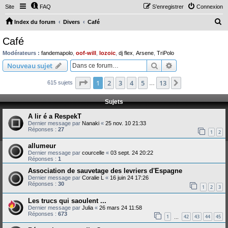
Site
FAQ
S’enregistrer
Connexion
R
Index du forum
Divers
Café
e
Café
c
Modérateurs :
fandemapolo
,
oof-will
,
lozoic
,
dj flex
,
Arsene
,
TriPolo
h
Rechercher
Recherche avanc
Nouveau sujet
e
Page
1
sur
13
1
2
3
4
5
13
Suivante
615 sujets
r
…
c
Sujets
h
A lir é a RespekT
e
Dernier message par
Nanaki
«
25 nov. 10 21:33
Réponses :
27
r
1
2
allumeur
Dernier message par
courcelle
«
03 sept. 24 20:22
Réponses :
1
Association de sauvetage des levriers d'Espagne
Dernier message par
Coralie L
«
16 juin 24 17:26
Réponses :
30
1
2
3
Les trucs qui saoulent ...
Dernier message par
Julia
«
26 mars 24 11:58
Réponses :
673
1
42
43
44
45
…