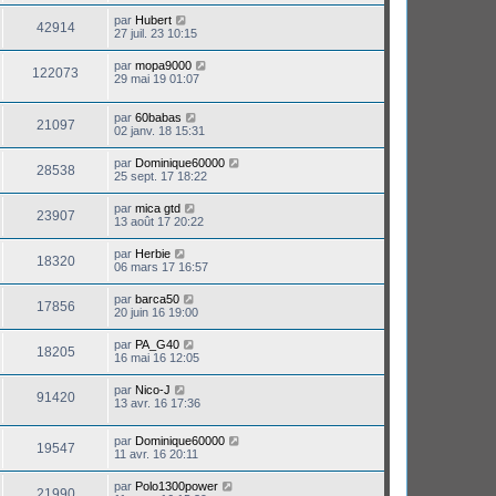
par
Hubert
42914
27 juil. 23 10:15
par
mopa9000
122073
29 mai 19 01:07
par
60babas
21097
02 janv. 18 15:31
par
Dominique60000
28538
25 sept. 17 18:22
par
mica gtd
23907
13 août 17 20:22
par
Herbie
18320
06 mars 17 16:57
par
barca50
17856
20 juin 16 19:00
par
PA_G40
18205
16 mai 16 12:05
par
Nico-J
91420
13 avr. 16 17:36
par
Dominique60000
19547
11 avr. 16 20:11
par
Polo1300power
21990