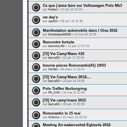
Ce que j'aime faire sur Volkswagen Polo Mk3
par
Hubert
»
27 juil. 23 10:15
vw day's
par
sgot02
»
26 avr. 15 11:38
Manifestation automobile dans l Oise 2016
par
Dominique60000
»
14 mai 16 15:36
Rencontre fortuite
par
laurentsc80
»
12 juin 17 07:15
[72] Vw Camp'Mans #10
par
barca50
»
22 juil. 17 23:05
bourse pieces Romorantin(41) 19/03
par
Herbie
»
06 mars 17 16:57
[72] Vw Camp'Mans 2K16....
par
barca50
»
20 juin 16 19:00
Polo Treffen Nurburgring
par
PA_G40
»
16 mai 16 12:05
[72] Vw camp'mans 2015
par
barca50
»
08 juin 15 00:39
Romorantin le 15 mai
par
Orience
»
22 mars 16 22:10
Meeting Air-watercooled Eghezée 2016