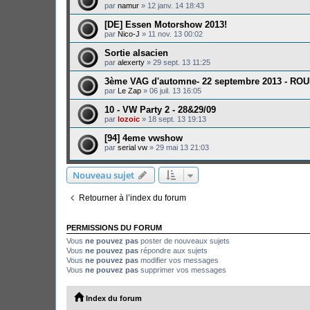
par
namur
»
12 janv. 14 18:43
[DE] Essen Motorshow 2013!
par
Nico-J
»
11 nov. 13 00:02
Sortie alsacien
par
alexerty
»
29 sept. 13 11:25
3ème VAG d'automne- 22 septembre 2013 - RO
par
Le Zap
»
06 juil. 13 16:05
10 - VW Party 2 - 28&29/09
par
lozoic
»
18 sept. 13 19:13
[94] 4eme vwshow
par
serial vw
»
29 mai 13 21:03
Nouveau sujet
Retourner à l’index du forum
PERMISSIONS DU FORUM
Vous
ne pouvez pas
poster de nouveaux sujets
Vous
ne pouvez pas
répondre aux sujets
Vous
ne pouvez pas
modifier vos messages
Vous
ne pouvez pas
supprimer vos messages
Index du forum