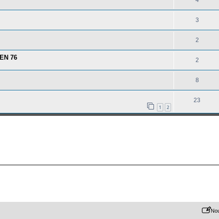
4
3
2
UEN 76
2
8
23
1
2
Nou