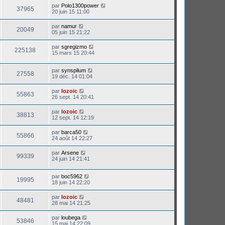
par
Polo1300power
37965
20 juin 15 11:00
par
namur
20049
05 juin 15 21:22
par
sgregizmo
225138
15 mars 15 20:44
par
synspilum
27558
19 déc. 14 01:04
par
lozoic
55863
26 sept. 14 20:41
par
lozoic
38813
12 sept. 14 12:19
par
barca50
55866
24 août 14 22:27
par
Arsene
99339
24 juin 14 21:41
par
boc5962
19995
18 juin 14 22:20
par
lozoic
48481
28 mai 14 21:25
par
loubega
53846
15 mai 14 22:09