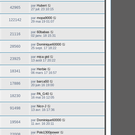
par
Hubert
42965
27 juil. 23 10:15
par
mopa9000
122142
29 mai 19 01:07
par
60babas
21116
02 janv. 18 15:31
par
Dominique60000
28560
25 sept. 17 18:22
par
mica gtd
23925
13 août 17 20:22
par
Herbie
18341
06 mars 17 16:57
par
barca50
17886
20 juin 16 19:00
par
PA_G40
18230
16 mai 16 12:05
par
Nico-J
91498
13 avr. 16 17:36
par
Dominique60000
19564
11 avr. 16 20:11
par
Polo1300power
22008