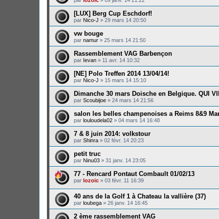
[LUX] Berg Cup Eschdorf!
par
Nico-J
»
29 mars 14 20:50
vw bouge
par
namur
»
25 mars 14 21:50
Rassemblement VAG Barbençon
par
Ievan
»
11 avr. 14 10:32
[NE] Polo Treffen 2014 13/04/14!
par
Nico-J
»
15 mars 14 15:10
Dimanche 30 mars Doische en Belgique. QUI V
par
Scoubijoe
»
24 mars 14 21:56
salon les belles champenoises a Reims 8&9 Ma
par
louloudela02
»
04 mars 14 16:48
7 & 8 juin 2014: volkstour
par
Shinra
»
02 févr. 14 20:23
petit truc
par
Ninu03
»
31 janv. 14 23:05
77 - Rencard Pontaut Combault 01/02/13
par
lozoic
»
03 févr. 11 16:39
40 ans de la Golf 1 à Chateau la vallière (37)
par
loubega
»
26 janv. 14 16:45
2 ème rassemblement VAG