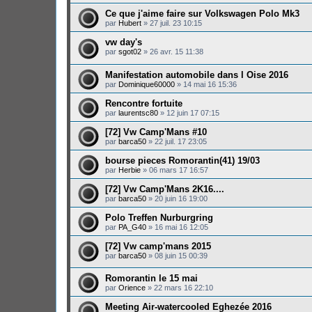
Ce que j'aime faire sur Volkswagen Polo Mk3
par
Hubert
»
27 juil. 23 10:15
vw day's
par
sgot02
»
26 avr. 15 11:38
Manifestation automobile dans l Oise 2016
par
Dominique60000
»
14 mai 16 15:36
Rencontre fortuite
par
laurentsc80
»
12 juin 17 07:15
[72] Vw Camp'Mans #10
par
barca50
»
22 juil. 17 23:05
bourse pieces Romorantin(41) 19/03
par
Herbie
»
06 mars 17 16:57
[72] Vw Camp'Mans 2K16....
par
barca50
»
20 juin 16 19:00
Polo Treffen Nurburgring
par
PA_G40
»
16 mai 16 12:05
[72] Vw camp'mans 2015
par
barca50
»
08 juin 15 00:39
Romorantin le 15 mai
par
Orience
»
22 mars 16 22:10
Meeting Air-watercooled Eghezée 2016