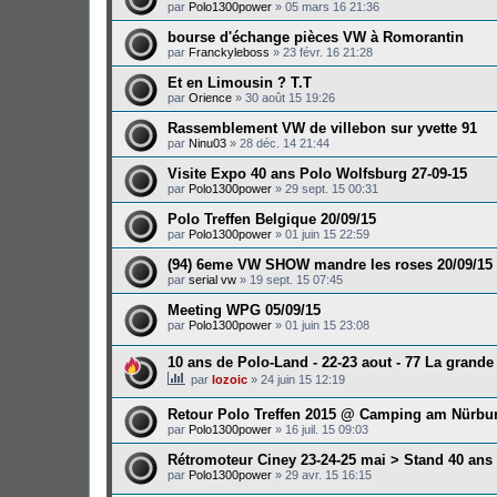
par
Polo1300power
»
05 mars 16 21:36
bourse d'échange pièces VW à Romorantin
par
Franckyleboss
»
23 févr. 16 21:28
Et en Limousin ? T.T
par
Orience
»
30 août 15 19:26
Rassemblement VW de villebon sur yvette 91
par
Ninu03
»
28 déc. 14 21:44
Visite Expo 40 ans Polo Wolfsburg 27-09-15
par
Polo1300power
»
29 sept. 15 00:31
Polo Treffen Belgique 20/09/15
par
Polo1300power
»
01 juin 15 22:59
(94) 6eme VW SHOW mandre les roses 20/09/15
par
serial vw
»
19 sept. 15 07:45
Meeting WPG 05/09/15
par
Polo1300power
»
01 juin 15 23:08
10 ans de Polo-Land - 22-23 aout - 77 La grande
par
lozoic
»
24 juin 15 12:19
Retour Polo Treffen 2015 @ Camping am Nürbu
par
Polo1300power
»
16 juil. 15 09:03
Rétromoteur Ciney 23-24-25 mai > Stand 40 ans
par
Polo1300power
»
29 avr. 15 16:15