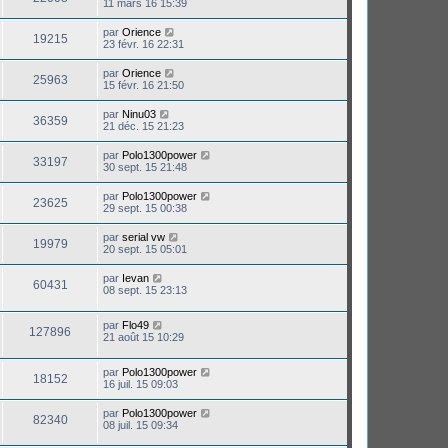
11 mars 16 15:39
par
Orience
19215
23 févr. 16 22:31
par
Orience
25963
15 févr. 16 21:50
par
Ninu03
36359
21 déc. 15 21:23
par
Polo1300power
33197
30 sept. 15 21:48
par
Polo1300power
23625
29 sept. 15 00:38
par
serial vw
19979
20 sept. 15 05:01
par
Ievan
60431
08 sept. 15 23:13
par
Flo49
127896
21 août 15 10:29
par
Polo1300power
18152
16 juil. 15 09:03
par
Polo1300power
82340
08 juil. 15 09:34