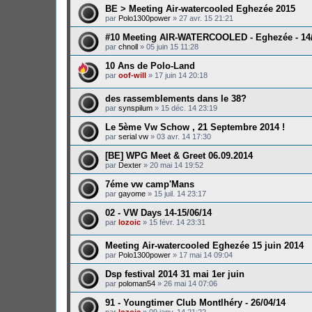
BE > Meeting Air-watercooled Eghezée 2015
par
Polo1300power
»
27 avr. 15 21:21
#10 Meeting AIR-WATERCOOLED - Eghezée - 14
par
chnoll
»
05 juin 15 11:28
10 Ans de Polo-Land
par
oof-will
»
17 juin 14 20:18
des rassemblements dans le 38?
par
synspilum
»
15 déc. 14 23:19
Le 5ème Vw Schow , 21 Septembre 2014 !
par
serial vw
»
03 avr. 14 17:30
[BE] WPG Meet & Greet 06.09.2014
par
Dexter
»
20 mai 14 19:52
7éme vw camp'Mans
par
gayome
»
15 juil. 14 23:17
02 - VW Days 14-15/06/14
par
lozoic
»
15 févr. 14 23:31
Meeting Air-watercooled Eghezée 15 juin 2014
par
Polo1300power
»
17 mai 14 09:04
Dsp festival 2014 31 mai 1er juin
par
poloman54
»
26 mai 14 07:06
91 - Youngtimer Club Montlhéry - 26/04/14
par
lozoic
»
09 janv. 14 21:22