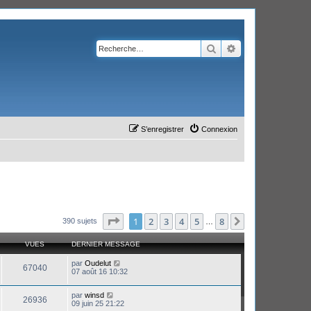
Rechercher
Recherche avanc
S’enregistrer
Connexion
Page
1
sur
8
1
2
3
4
5
8
Suivante
390 sujets
…
VUES
DERNIER MESSAGE
par
Oudelut
67040
07 août 16 10:32
par
winsd
26936
09 juin 25 21:22