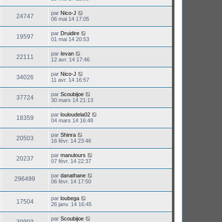
par
Nico-J
24747
06 mai 14 17:05
par
Druidire
19597
01 mai 14 20:53
par
Ievan
22111
12 avr. 14 17:46
par
Nico-J
34026
11 avr. 14 16:57
par
Scoubijoe
37724
30 mars 14 21:13
par
louloudela02
18359
04 mars 14 16:48
par
Shinra
20503
16 févr. 14 23:46
par
manulours
20237
07 févr. 14 22:37
par
danathane
296499
06 févr. 14 17:50
par
loubega
17504
26 janv. 14 16:45
par
Scoubijoe