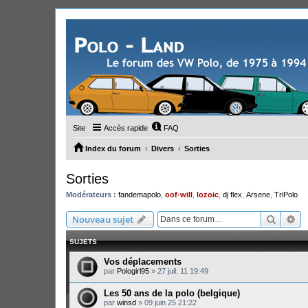
Site
Accès rapide
FAQ
Index du forum
Divers
Sorties
Sorties
Modérateurs :
fandemapolo
,
oof-will
,
lozoic
,
dj flex
,
Arsene
,
TriPolo
Recher
Re
Nouveau sujet
SUJETS
Vos déplacements
par
Pologirl95
»
27 juil. 11 19:49
Les 50 ans de la polo (belgique)
par
winsd
»
09 juin 25 21:22