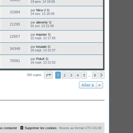
30903
19 janv. 14 18:06
par
Nico-J
31994
24 nov. 13 18:39
par
alexerty
21295
01 oct. 13 21:58
par
impster
22657
22 sept. 13 17:55
par
keutain
34348
20 sept. 13 22:37
par
PoluX
70581
16 sept. 13 21:52
Page
1
sur
8
1
2
3
4
5
8
Suivante
390 sujets
…
Aller à
s contacter
Supprimer les cookies
Heures au format
UTC+01:00