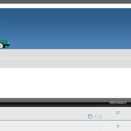
cher
cherche avancée
RÉPONSES
17
1
2
0