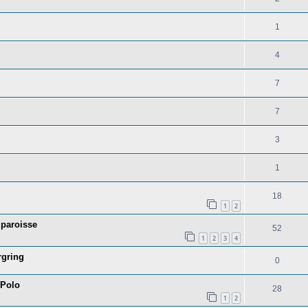
1
4
7
7
3
1
18
1
2
 paroisse
52
1
2
3
4
rgring
0
 Polo
28
1
2