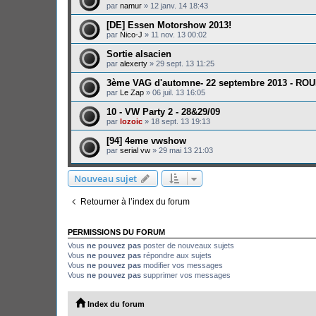
par
namur
»
12 janv. 14 18:43
[DE] Essen Motorshow 2013!
par
Nico-J
»
11 nov. 13 00:02
Sortie alsacien
par
alexerty
»
29 sept. 13 11:25
3ème VAG d'automne- 22 septembre 2013 - RO
par
Le Zap
»
06 juil. 13 16:05
10 - VW Party 2 - 28&29/09
par
lozoic
»
18 sept. 13 19:13
[94] 4eme vwshow
par
serial vw
»
29 mai 13 21:03
Nouveau sujet
Retourner à l’index du forum
PERMISSIONS DU FORUM
Vous
ne pouvez pas
poster de nouveaux sujets
Vous
ne pouvez pas
répondre aux sujets
Vous
ne pouvez pas
modifier vos messages
Vous
ne pouvez pas
supprimer vos messages
Index du forum