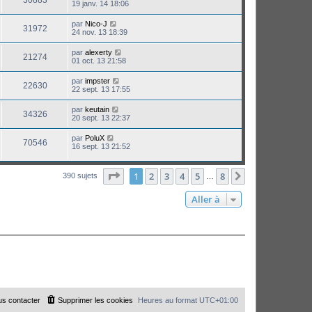
30883
19 janv. 14 18:06
par
Nico-J
31972
24 nov. 13 18:39
par
alexerty
21274
01 oct. 13 21:58
par
impster
22630
22 sept. 13 17:55
par
keutain
34326
20 sept. 13 22:37
par
PoluX
70546
16 sept. 13 21:52
Page
1
sur
8
1
2
3
4
5
8
Suivante
390 sujets
…
Aller à
s contacter
Supprimer les cookies
Heures au format
UTC+01:00