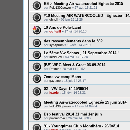
BE > Meeting Air-watercooled Eghezée 2015
par
Polo1300power
»
27 avr. 15 21:21
#10 Meeting AIR-WATERCOOLED - Eghezée - 14
par
chnoll
»
05 juin 15 11:28
10 Ans de Polo-Land
par
oof-will
»
17 juin 14 20:18
des rassemblements dans le 38?
par
synspilum
»
15 déc. 14 23:19
Le 5ème Vw Schow , 21 Septembre 2014 !
par
serial vw
»
03 avr. 14 17:30
[BE] WPG Meet & Greet 06.09.2014
par
Dexter
»
20 mai 14 19:52
7éme vw camp'Mans
par
gayome
»
15 juil. 14 23:17
02 - VW Days 14-15/06/14
par
lozoic
»
15 févr. 14 23:31
Meeting Air-watercooled Eghezée 15 juin 2014
par
Polo1300power
»
17 mai 14 09:04
Dsp festival 2014 31 mai 1er juin
par
poloman54
»
26 mai 14 07:06
91 - Youngtimer Club Montlhéry - 26/04/14
par
lozoic
»
09 janv. 14 21:22