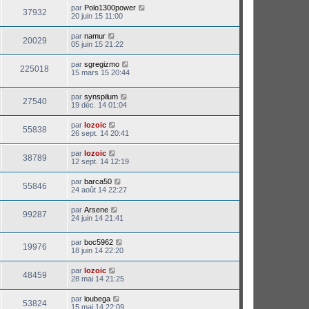
par
Polo1300power
37932
20 juin 15 11:00
par
namur
20029
05 juin 15 21:22
par
sgregizmo
225018
15 mars 15 20:44
par
synspilum
27540
19 déc. 14 01:04
par
lozoic
55838
26 sept. 14 20:41
par
lozoic
38789
12 sept. 14 12:19
par
barca50
55846
24 août 14 22:27
par
Arsene
99287
24 juin 14 21:41
par
boc5962
19976
18 juin 14 22:20
par
lozoic
48459
28 mai 14 21:25
par
loubega
53824
15 mai 14 22:09