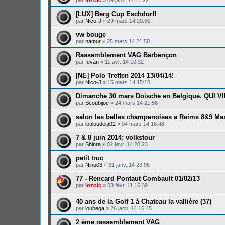
[LUX] Berg Cup Eschdorf!
par
Nico-J
»
29 mars 14 20:50
vw bouge
par
namur
»
25 mars 14 21:50
Rassemblement VAG Barbençon
par
Ievan
»
11 avr. 14 10:32
[NE] Polo Treffen 2014 13/04/14!
par
Nico-J
»
15 mars 14 15:10
Dimanche 30 mars Doische en Belgique. QUI V
par
Scoubijoe
»
24 mars 14 21:56
salon les belles champenoises a Reims 8&9 Ma
par
louloudela02
»
04 mars 14 16:48
7 & 8 juin 2014: volkstour
par
Shinra
»
02 févr. 14 20:23
petit truc
par
Ninu03
»
31 janv. 14 23:05
77 - Rencard Pontaut Combault 01/02/13
par
lozoic
»
03 févr. 11 16:39
40 ans de la Golf 1 à Chateau la vallière (37)
par
loubega
»
26 janv. 14 16:45
2 ème rassemblement VAG