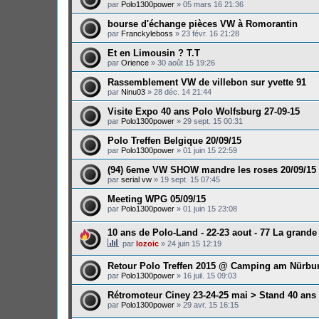
par
Polo1300power
»
05 mars 16 21:36
bourse d'échange pièces VW à Romorantin
par
Franckyleboss
»
23 févr. 16 21:28
Et en Limousin ? T.T
par
Orience
»
30 août 15 19:26
Rassemblement VW de villebon sur yvette 91
par
Ninu03
»
28 déc. 14 21:44
Visite Expo 40 ans Polo Wolfsburg 27-09-15
par
Polo1300power
»
29 sept. 15 00:31
Polo Treffen Belgique 20/09/15
par
Polo1300power
»
01 juin 15 22:59
(94) 6eme VW SHOW mandre les roses 20/09/15
par
serial vw
»
19 sept. 15 07:45
Meeting WPG 05/09/15
par
Polo1300power
»
01 juin 15 23:08
10 ans de Polo-Land - 22-23 aout - 77 La grande
par
lozoic
»
24 juin 15 12:19
Retour Polo Treffen 2015 @ Camping am Nürbu
par
Polo1300power
»
16 juil. 15 09:03
Rétromoteur Ciney 23-24-25 mai > Stand 40 ans
par
Polo1300power
»
29 avr. 15 16:15