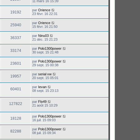
11 mars 16 15:39
par
Orience
19192
23 févr. 16 22:31
par
Orience
25940
15 févr. 16 21:50
par
Ninu03
36337
21 déc. 15 21:23
par
Polo1300power
33174
30 sept. 15 21:48
par
Polo1300power
23601
29 sept. 15 00:38
par
serial vw
19957
20 sept. 15 05:01
par
Ievan
60401
08 sept. 15 23:13
par
Flo49
127822
21 août 15 10:29
par
Polo1300power
18128
16 juil. 15 09:03
par
Polo1300power
82288
08 juil. 15 09:34