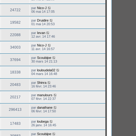
par
Nico-J
24722
06 mai 14 17:05
par
Druidire
19582
01 mai 14 20:53
par
Ievan
22088
12 avr. 14 17:46
par
Nico-J
34003
11 avr. 14 16:57
par
Scoubijoe
37694
30 mars 14 21:13
par
louloudela02
18338
04 mars 14 16:48
par
Shinra
20483
16 févr. 14 23:46
par
manulours
20217
07 févr. 14 22:37
par
danathane
296413
06 févr. 14 17:50
par
loubega
17483
26 janv. 14 16:45
par
Scoubijoe