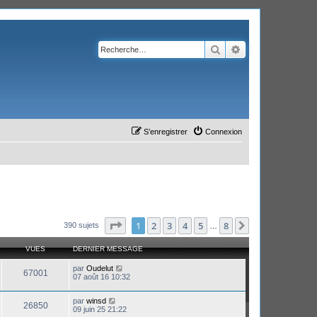
Rechercher
Recherche avanc
S’enregistrer
Connexion
Page
1
sur
8
1
2
3
4
5
8
Suivante
390 sujets
…
VUES
DERNIER MESSAGE
par
Oudelut
67001
07 août 16 10:32
par
winsd
26850
09 juin 25 21:22