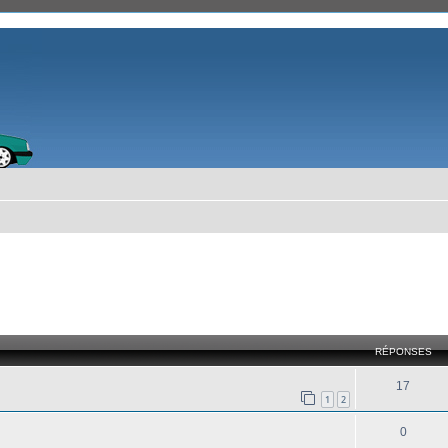
cher
cherche avancée
RÉPONSES
17
1
2
0