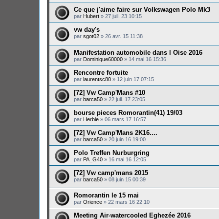
Ce que j'aime faire sur Volkswagen Polo Mk3
par
Hubert
»
27 juil. 23 10:15
vw day's
par
sgot02
»
26 avr. 15 11:38
Manifestation automobile dans l Oise 2016
par
Dominique60000
»
14 mai 16 15:36
Rencontre fortuite
par
laurentsc80
»
12 juin 17 07:15
[72] Vw Camp'Mans #10
par
barca50
»
22 juil. 17 23:05
bourse pieces Romorantin(41) 19/03
par
Herbie
»
06 mars 17 16:57
[72] Vw Camp'Mans 2K16....
par
barca50
»
20 juin 16 19:00
Polo Treffen Nurburgring
par
PA_G40
»
16 mai 16 12:05
[72] Vw camp'mans 2015
par
barca50
»
08 juin 15 00:39
Romorantin le 15 mai
par
Orience
»
22 mars 16 22:10
Meeting Air-watercooled Eghezée 2016