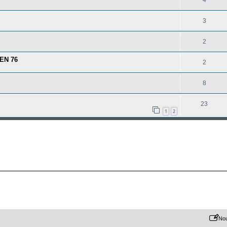
4
3
2
UEN 76
2
8
23
1
2
Nou