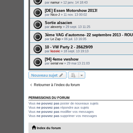
par
namur
»
12 janv. 14 18:43
[DE] Essen Motorshow 2013!
par
Nico-J
»
11 nov. 13 00:02
Sortie alsacien
par
alexerty
»
29 sept. 13 11:25
3ème VAG d'automne- 22 septembre 2013 - RO
par
Le Zap
»
06 juil. 13 16:05
10 - VW Party 2 - 28&29/09
par
lozoic
»
18 sept. 13 19:13
[94] 4eme vwshow
par
serial vw
»
29 mai 13 21:03
Nouveau sujet
Retourner à l’index du forum
PERMISSIONS DU FORUM
Vous
ne pouvez pas
poster de nouveaux sujets
Vous
ne pouvez pas
répondre aux sujets
Vous
ne pouvez pas
modifier vos messages
Vous
ne pouvez pas
supprimer vos messages
Index du forum