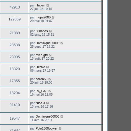
par
Hubert
42913
27 juil. 23 10:15
par
mopa9000
122069
29 mai 19 01:07
par
60babas
21089
02 janv. 18 15:31
par
Dominique60000
28538
25 sept. 17 18:22
par
mica gtd
23905
13 août 17 20:22
par
Herbie
18320
06 mars 17 16:57
par
barca50
17855
20 juin 16 19:00
par
PA_G40
18204
16 mai 16 12:05
par
Nico-J
91410
13 avr. 16 17:36
par
Dominique60000
19547
11 avr. 16 20:11
par
Polo1300power
21987