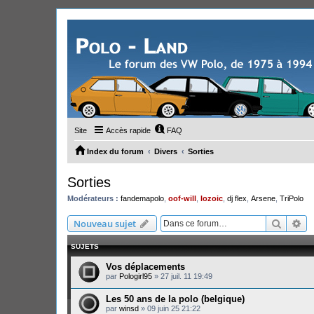
Site
Accès rapide
FAQ
Index du forum
Divers
Sorties
Sorties
Modérateurs :
fandemapolo
,
oof-will
,
lozoic
,
dj flex
,
Arsene
,
TriPolo
Recher
Re
Nouveau sujet
SUJETS
Vos déplacements
par
Pologirl95
»
27 juil. 11 19:49
Les 50 ans de la polo (belgique)
par
winsd
»
09 juin 25 21:22