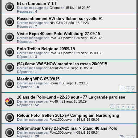
Et en Limousin ? T.T
Dernier message par
Orience
«
15 févr. 16 21:50
Réponses :
4
Rassemblement VW de villebon sur yvette 91
Dernier message par
Ninu03
«
21 déc. 15 21:23
Réponses :
7
Visite Expo 40 ans Polo Wolfsburg 27-09-15
Dernier message par
Polo1300power
«
30 sept. 15 21:48
Réponses :
7
Polo Treffen Belgique 20/09/15
Dernier message par
Polo1300power
«
29 sept. 15 00:38
Réponses :
3
(94) 6eme VW SHOW mandre les roses 20/09/15
Dernier message par
serial vw
«
20 sept. 15 05:01
Réponses :
1
Meeting WPG 05/09/15
Dernier message par
Ievan
«
08 sept. 15 23:13
Réponses :
18
1
2
10 ans de Polo-Land - 22-23 aout - 77 La grande paroisse
Dernier message par
Flo49
«
21 août 15 10:29
Réponses :
52
1
2
3
4
Retour Polo Treffen 2015 @ Camping am Nürburgring
Dernier message par
Polo1300power
«
16 juil. 15 09:03
Rétromoteur Ciney 23-24-25 mai > Stand 40 ans Polo
Dernier message par
Polo1300power
«
08 juil. 15 09:34
Réponses :
28
1
2