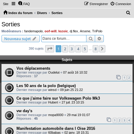
Site
FAQ
S’enregistrer
Connexion
R
Index du forum
Divers
Sorties
e
Sorties
c
Modérateurs :
fandemapolo
,
oof-will
,
lozoic
,
dj flex
,
Arsene
,
TriPolo
h
Rechercher
Recherche avanc
Nouveau sujet
e
Page
1
sur
8
1
2
3
4
5
8
Suivante
390 sujets
r
…
c
Sujets
h
Vos déplacements
e
Dernier message par
Oudelut
«
07 août 16 10:32
Réponses :
17
r
1
2
Les 50 ans de la polo (belgique)
Dernier message par
winsd
«
09 juin 25 21:22
Ce que j'aime faire sur Volkswagen Polo Mk3
Dernier message par
Hubert
«
27 juil. 23 10:15
vw day's
Dernier message par
mopa9000
«
29 mai 19 01:07
Réponses :
45
1
2
3
4
Manifestation automobile dans l Oise 2016
Dernier message par
60babas
«
02 janv. 18 15:31