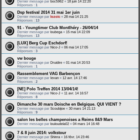
Dernier message par
boc5962
«
18 juin 14 22:20
Réponses :
1
Dsp festival 2014 31 mai 1er juin
Dernier message par
lozoic
«
28 mai 14 21:25
Réponses :
13
91 - Youngtimer Club Montlhéry - 26/04/14
Dernier message par
loubega
«
15 mai 14 22:09
Réponses :
13
[LUX] Berg Cup Eschdorf!
Dernier message par
Nico-J
«
06 mai 14 17:05
Réponses :
3
vw bouge
Dernier message par
Druidire
«
01 mai 14 20:53
Réponses :
1
Rassemblement VAG Barbençon
Dernier message par
Ievan
«
12 avr. 14 17:46
Réponses :
2
[NE] Polo Treffen 2014 13/04/14!
Dernier message par
Nico-J
«
11 avr. 14 16:57
Réponses :
8
Dimanche 30 mars Doische en Belgique. QUI VIENT ?
Dernier message par
Scoubijoe
«
30 mars 14 21:13
Réponses :
9
salon les belles champenoises a Reims 8&9 Mars
Dernier message par
louloudela02
«
04 mars 14 16:48
7 & 8 juin 2014: volkstour
Dernier message par
Shinra
«
16 févr. 14 23:46