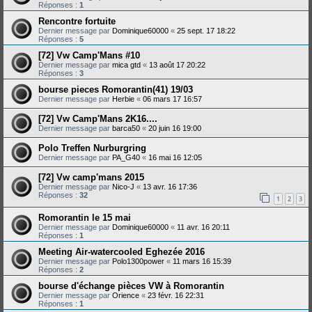
Réponses :
1
Rencontre fortuite
Dernier message par
Dominique60000
«
25 sept. 17 18:22
Réponses :
5
[72] Vw Camp'Mans #10
Dernier message par
mica gtd
«
13 août 17 20:22
Réponses :
3
bourse pieces Romorantin(41) 19/03
Dernier message par
Herbie
«
06 mars 17 16:57
[72] Vw Camp'Mans 2K16....
Dernier message par
barca50
«
20 juin 16 19:00
Polo Treffen Nurburgring
Dernier message par
PA_G40
«
16 mai 16 12:05
[72] Vw camp'mans 2015
Dernier message par
Nico-J
«
13 avr. 16 17:36
Réponses :
32
1
2
3
Romorantin le 15 mai
Dernier message par
Dominique60000
«
11 avr. 16 20:11
Réponses :
1
Meeting Air-watercooled Eghezée 2016
Dernier message par
Polo1300power
«
11 mars 16 15:39
Réponses :
2
bourse d'échange pièces VW à Romorantin
Dernier message par
Orience
«
23 févr. 16 22:31
Réponses :
1