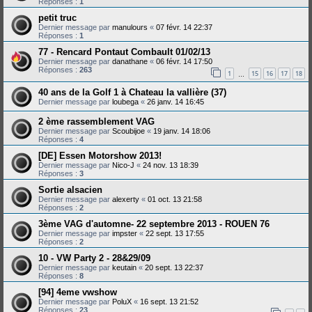
Réponses :
1
petit truc
Dernier message par
manulours
«
07 févr. 14 22:37
Réponses :
1
77 - Rencard Pontaut Combault 01/02/13
Dernier message par
danathane
«
06 févr. 14 17:50
Réponses :
263
1
15
16
17
18
…
40 ans de la Golf 1 à Chateau la vallière (37)
Dernier message par
loubega
«
26 janv. 14 16:45
2 ème rassemblement VAG
Dernier message par
Scoubijoe
«
19 janv. 14 18:06
Réponses :
4
[DE] Essen Motorshow 2013!
Dernier message par
Nico-J
«
24 nov. 13 18:39
Réponses :
3
Sortie alsacien
Dernier message par
alexerty
«
01 oct. 13 21:58
Réponses :
2
3ème VAG d'automne- 22 septembre 2013 - ROUEN 76
Dernier message par
impster
«
22 sept. 13 17:55
Réponses :
2
10 - VW Party 2 - 28&29/09
Dernier message par
keutain
«
20 sept. 13 22:37
Réponses :
8
[94] 4eme vwshow
Dernier message par
PoluX
«
16 sept. 13 21:52
Réponses :
23