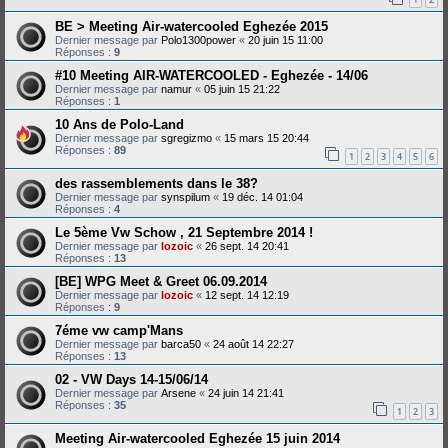
BE > Meeting Air-watercooled Eghezée 2015
Dernier message par
Polo1300power
«
20 juin 15 11:00
Réponses :
9
#10 Meeting AIR-WATERCOOLED - Eghezée - 14/06
Dernier message par
namur
«
05 juin 15 21:22
Réponses :
1
10 Ans de Polo-Land
Dernier message par
sgregizmo
«
15 mars 15 20:44
Réponses :
89
1
2
3
4
5
6
des rassemblements dans le 38?
Dernier message par
synspilum
«
19 déc. 14 01:04
Réponses :
4
Le 5ème Vw Schow , 21 Septembre 2014 !
Dernier message par
lozoic
«
26 sept. 14 20:41
Réponses :
13
[BE] WPG Meet & Greet 06.09.2014
Dernier message par
lozoic
«
12 sept. 14 12:19
Réponses :
9
7éme vw camp'Mans
Dernier message par
barca50
«
24 août 14 22:27
Réponses :
13
02 - VW Days 14-15/06/14
Dernier message par
Arsene
«
24 juin 14 21:41
Réponses :
35
1
2
3
Meeting Air-watercooled Eghezée 15 juin 2014