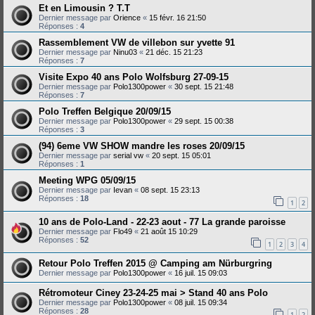
Et en Limousin ? T.T
Dernier message par
Orience
«
15 févr. 16 21:50
Réponses :
4
Rassemblement VW de villebon sur yvette 91
Dernier message par
Ninu03
«
21 déc. 15 21:23
Réponses :
7
Visite Expo 40 ans Polo Wolfsburg 27-09-15
Dernier message par
Polo1300power
«
30 sept. 15 21:48
Réponses :
7
Polo Treffen Belgique 20/09/15
Dernier message par
Polo1300power
«
29 sept. 15 00:38
Réponses :
3
(94) 6eme VW SHOW mandre les roses 20/09/15
Dernier message par
serial vw
«
20 sept. 15 05:01
Réponses :
1
Meeting WPG 05/09/15
Dernier message par
Ievan
«
08 sept. 15 23:13
Réponses :
18
1
2
10 ans de Polo-Land - 22-23 aout - 77 La grande paroisse
Dernier message par
Flo49
«
21 août 15 10:29
Réponses :
52
1
2
3
4
Retour Polo Treffen 2015 @ Camping am Nürburgring
Dernier message par
Polo1300power
«
16 juil. 15 09:03
Rétromoteur Ciney 23-24-25 mai > Stand 40 ans Polo
Dernier message par
Polo1300power
«
08 juil. 15 09:34
Réponses :
28
1
2