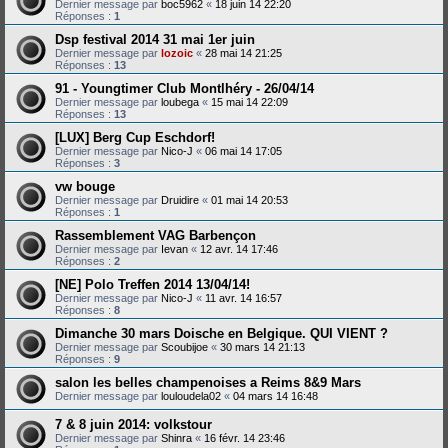
Dernier message par
boc5962
«
18 juin 14 22:20
Réponses :
1
Dsp festival 2014 31 mai 1er juin
Dernier message par
lozoic
«
28 mai 14 21:25
Réponses :
13
91 - Youngtimer Club Montlhéry - 26/04/14
Dernier message par
loubega
«
15 mai 14 22:09
Réponses :
13
[LUX] Berg Cup Eschdorf!
Dernier message par
Nico-J
«
06 mai 14 17:05
Réponses :
3
vw bouge
Dernier message par
Druidire
«
01 mai 14 20:53
Réponses :
1
Rassemblement VAG Barbençon
Dernier message par
Ievan
«
12 avr. 14 17:46
Réponses :
2
[NE] Polo Treffen 2014 13/04/14!
Dernier message par
Nico-J
«
11 avr. 14 16:57
Réponses :
8
Dimanche 30 mars Doische en Belgique. QUI VIENT ?
Dernier message par
Scoubijoe
«
30 mars 14 21:13
Réponses :
9
salon les belles champenoises a Reims 8&9 Mars
Dernier message par
louloudela02
«
04 mars 14 16:48
7 & 8 juin 2014: volkstour
Dernier message par
Shinra
«
16 févr. 14 23:46