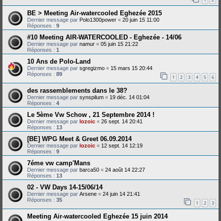
BE > Meeting Air-watercooled Eghezée 2015
Dernier message par
Polo1300power
«
20 juin 15 11:00
Réponses :
9
#10 Meeting AIR-WATERCOOLED - Eghezée - 14/06
Dernier message par
namur
«
05 juin 15 21:22
Réponses :
1
10 Ans de Polo-Land
Dernier message par
sgregizmo
«
15 mars 15 20:44
Réponses :
89
1
2
3
4
5
6
des rassemblements dans le 38?
Dernier message par
synspilum
«
19 déc. 14 01:04
Réponses :
4
Le 5ème Vw Schow , 21 Septembre 2014 !
Dernier message par
lozoic
«
26 sept. 14 20:41
Réponses :
13
[BE] WPG Meet & Greet 06.09.2014
Dernier message par
lozoic
«
12 sept. 14 12:19
Réponses :
9
7éme vw camp'Mans
Dernier message par
barca50
«
24 août 14 22:27
Réponses :
13
02 - VW Days 14-15/06/14
Dernier message par
Arsene
«
24 juin 14 21:41
Réponses :
35
1
2
3
Meeting Air-watercooled Eghezée 15 juin 2014