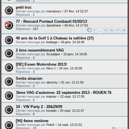
Réponses :
1
petit truc
Dernier message par
manulours
«
07 févr. 14 22:37
Réponses :
1
77 - Rencard Pontaut Combault 01/02/13
Dernier message par
danathane
«
06 févr. 14 17:50
Réponses :
263
1
15
16
17
18
…
40 ans de la Golf 1 à Chateau la vallière (37)
Dernier message par
loubega
«
26 janv. 14 16:45
2 ème rassemblement VAG
Dernier message par
Scoubijoe
«
19 janv. 14 18:06
Réponses :
4
[DE] Essen Motorshow 2013!
Dernier message par
Nico-J
«
24 nov. 13 18:39
Réponses :
3
Sortie alsacien
Dernier message par
alexerty
«
01 oct. 13 21:58
Réponses :
2
3ème VAG d'automne- 22 septembre 2013 - ROUEN 76
Dernier message par
impster
«
22 sept. 13 17:55
Réponses :
2
10 - VW Party 2 - 28&29/09
Dernier message par
keutain
«
20 sept. 13 22:37
Réponses :
8
[94] 4eme vwshow
Dernier message par
PoluX
«
16 sept. 13 21:52
Réponses :
23