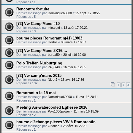
Réponses :
1
Rencontre fortuite
Dernier message par
Dominique60000
«
25 sept. 17 18:22
Réponses :
5
[72] Vw Camp'Mans #10
Dernier message par
mica gtd
«
13 août 17 20:22
Réponses :
3
bourse pieces Romorantin(41) 19/03
Dernier message par
Herbie
«
06 mars 17 16:57
[72] Vw Camp'Mans 2K16....
Dernier message par
barca50
«
20 juin 16 19:00
Polo Treffen Nurburgring
Dernier message par
PA_G40
«
16 mai 16 12:05
[72] Vw camp'mans 2015
Dernier message par
Nico-J
«
13 avr. 16 17:36
Réponses :
32
1
2
3
Romorantin le 15 mai
Dernier message par
Dominique60000
«
11 avr. 16 20:11
Réponses :
1
Meeting Air-watercooled Eghezée 2016
Dernier message par
Polo1300power
«
11 mars 16 15:39
Réponses :
2
bourse d'échange pièces VW à Romorantin
Dernier message par
Orience
«
23 févr. 16 22:31
Réponses :
1