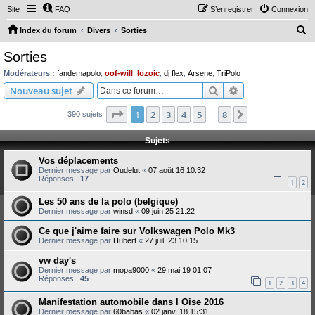
Site
FAQ
S’enregistrer
Connexion
R
Index du forum
Divers
Sorties
e
Sorties
c
Modérateurs :
fandemapolo
,
oof-will
,
lozoic
,
dj flex
,
Arsene
,
TriPolo
h
Rechercher
Recherche avanc
Nouveau sujet
e
Page
1
sur
8
1
2
3
4
5
8
Suivante
390 sujets
r
…
c
Sujets
h
Vos déplacements
e
Dernier message par
Oudelut
«
07 août 16 10:32
Réponses :
17
r
1
2
Les 50 ans de la polo (belgique)
Dernier message par
winsd
«
09 juin 25 21:22
Ce que j'aime faire sur Volkswagen Polo Mk3
Dernier message par
Hubert
«
27 juil. 23 10:15
vw day's
Dernier message par
mopa9000
«
29 mai 19 01:07
Réponses :
45
1
2
3
4
Manifestation automobile dans l Oise 2016
Dernier message par
60babas
«
02 janv. 18 15:31