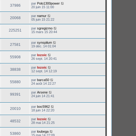
par
Polo1300power
37986
20 juin 15 11:00
par
namur
20068
05 juin 15 21:22
par
sgregizmo
225251
15 mars 15 20:44
par
synspilum
27581
19 déc. 14 01:04
par
lozoic
55908
26 sept. 14 20:41
par
lozoic
38838
12 sept. 14 12:19
par
barca50
55880
24 août 14 22:27
par
Arsene
99391
24 juin 14 21:41
par
boc5962
20010
18 juin 14 22:20
par
lozoic
48532
28 mai 14 21:25
par
loubega
53860
15 mai 14 22:09