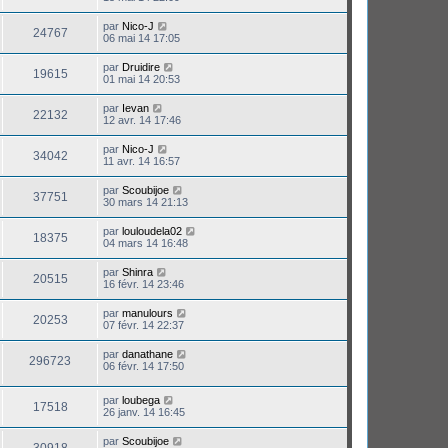
par
Nico-J
24767
06 mai 14 17:05
par
Druidire
19615
01 mai 14 20:53
par
Ievan
22132
12 avr. 14 17:46
par
Nico-J
34042
11 avr. 14 16:57
par
Scoubijoe
37751
30 mars 14 21:13
par
louloudela02
18375
04 mars 14 16:48
par
Shinra
20515
16 févr. 14 23:46
par
manulours
20253
07 févr. 14 22:37
par
danathane
296723
06 févr. 14 17:50
par
loubega
17518
26 janv. 14 16:45
par
Scoubijoe