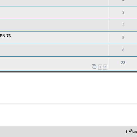
4
3
2
UEN 76
2
8
23
1
2
Nou