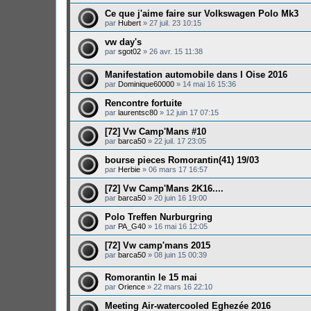
Ce que j'aime faire sur Volkswagen Polo Mk3
par
Hubert
»
27 juil. 23 10:15
vw day's
par
sgot02
»
26 avr. 15 11:38
Manifestation automobile dans l Oise 2016
par
Dominique60000
»
14 mai 16 15:36
Rencontre fortuite
par
laurentsc80
»
12 juin 17 07:15
[72] Vw Camp'Mans #10
par
barca50
»
22 juil. 17 23:05
bourse pieces Romorantin(41) 19/03
par
Herbie
»
06 mars 17 16:57
[72] Vw Camp'Mans 2K16....
par
barca50
»
20 juin 16 19:00
Polo Treffen Nurburgring
par
PA_G40
»
16 mai 16 12:05
[72] Vw camp'mans 2015
par
barca50
»
08 juin 15 00:39
Romorantin le 15 mai
par
Orience
»
22 mars 16 22:10
Meeting Air-watercooled Eghezée 2016