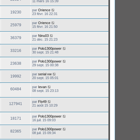
11 mars 16 15:39
par
Orience
19230
23 févr. 16 22:31
par
Orience
25979
15 févr. 16 21:50
par
Ninu03
36379
21 déc. 15 21:23
par
Polo1300power
33216
30 sept. 15 21:48
par
Polo1300power
23638
29 sept. 15 00:38
par
serial vw
19992
20 sept. 15 05:01
par
Ievan
60484
08 sept. 15 23:13
par
Flo49
127941
21 août 15 10:29
par
Polo1300power
18171
16 juil. 15 09:03
par
Polo1300power
82365
08 juil. 15 09:34