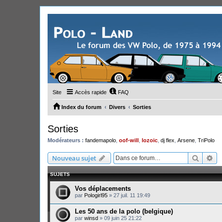
Site
Accès rapide
FAQ
Index du forum
Divers
Sorties
Sorties
Modérateurs :
fandemapolo
,
oof-will
,
lozoic
,
dj flex
,
Arsene
,
TriPolo
Recher
Re
Nouveau sujet
SUJETS
Vos déplacements
par
Pologirl95
»
27 juil. 11 19:49
Les 50 ans de la polo (belgique)
par
winsd
»
09 juin 25 21:22