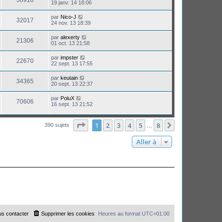
30918
19 janv. 14 18:06
par
Nico-J
32017
24 nov. 13 18:39
par
alexerty
21306
01 oct. 13 21:58
par
impster
22670
22 sept. 13 17:55
par
keutain
34365
20 sept. 13 22:37
par
PoluX
70606
16 sept. 13 21:52
Page
1
sur
8
1
2
3
4
5
8
Suivante
390 sujets
…
Aller à
s contacter
Supprimer les cookies
Heures au format
UTC+01:00