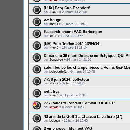
[LUX] Berg Cup Eschdorf!
par
Nico-J
»
29 mars 14 20:50
vw bouge
par
namur
»
25 mars 14 21:50
Rassemblement VAG Barbençon
par
Ievan
»
11 avr. 14 10:32
[NE] Polo Treffen 2014 13/04/14!
par
Nico-J
»
15 mars 14 15:10
Dimanche 30 mars Doische en Belgique. QUI V
par
Scoubijoe
»
24 mars 14 21:56
salon les belles champenoises a Reims 8&9 Ma
par
louloudela02
»
04 mars 14 16:48
7 & 8 juin 2014: volkstour
par
Shinra
»
02 févr. 14 20:23
petit truc
par
Ninu03
»
31 janv. 14 23:05
77 - Rencard Pontaut Combault 01/02/13
par
lozoic
»
03 févr. 11 16:39
40 ans de la Golf 1 à Chateau la vallière (37)
par
loubega
»
26 janv. 14 16:45
2 ème rassemblement VAG