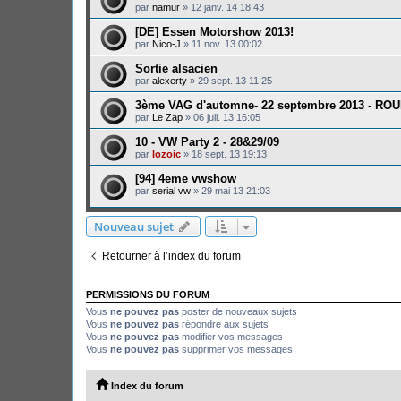
par
namur
»
12 janv. 14 18:43
[DE] Essen Motorshow 2013!
par
Nico-J
»
11 nov. 13 00:02
Sortie alsacien
par
alexerty
»
29 sept. 13 11:25
3ème VAG d'automne- 22 septembre 2013 - RO
par
Le Zap
»
06 juil. 13 16:05
10 - VW Party 2 - 28&29/09
par
lozoic
»
18 sept. 13 19:13
[94] 4eme vwshow
par
serial vw
»
29 mai 13 21:03
Nouveau sujet
Retourner à l’index du forum
PERMISSIONS DU FORUM
Vous
ne pouvez pas
poster de nouveaux sujets
Vous
ne pouvez pas
répondre aux sujets
Vous
ne pouvez pas
modifier vos messages
Vous
ne pouvez pas
supprimer vos messages
Index du forum