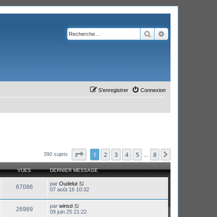
Rechercher
Recherche avanc
S’enregistrer
Connexion
Page
1
sur
8
1
2
3
4
5
8
Suivante
390 sujets
…
VUES
DERNIER MESSAGE
par
Oudelut
67086
07 août 16 10:32
par
winsd
26989
09 juin 25 21:22