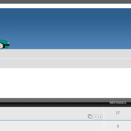
cher
cherche avancée
RÉPONSES
17
1
2
0