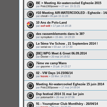
BE > Meeting Air-watercooled Eghezée 2015
par
Polo1300power
»
27 avr. 15 21:21
#10 Meeting AIR-WATERCOOLED - Eghezée - 14
par
chnoll
»
05 juin 15 11:28
10 Ans de Polo-Land
par
oof-will
»
17 juin 14 20:18
des rassemblements dans le 38?
par
synspilum
»
15 déc. 14 23:19
Le 5ème Vw Schow , 21 Septembre 2014 !
par
serial vw
»
03 avr. 14 17:30
[BE] WPG Meet & Greet 06.09.2014
par
Dexter
»
20 mai 14 19:52
7éme vw camp'Mans
par
gayome
»
15 juil. 14 23:17
02 - VW Days 14-15/06/14
par
lozoic
»
15 févr. 14 23:31
Meeting Air-watercooled Eghezée 15 juin 2014
par
Polo1300power
»
17 mai 14 09:04
Dsp festival 2014 31 mai 1er juin
par
poloman54
»
26 mai 14 07:06
91 - Youngtimer Club Montlhéry - 26/04/14
par
lozoic
»
09 janv. 14 21:22