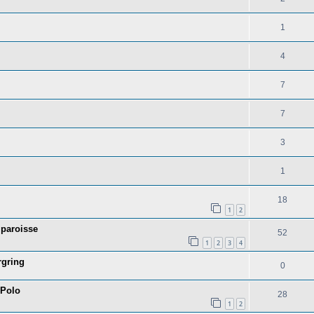
1
4
7
7
3
1
18
1
2
 paroisse
52
1
2
3
4
rgring
0
 Polo
28
1
2