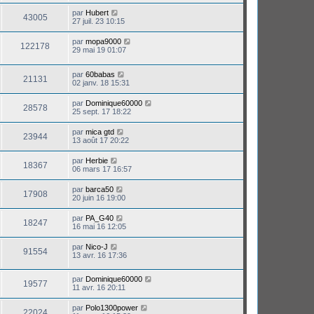
par
Hubert
43005
27 juil. 23 10:15
par
mopa9000
122178
29 mai 19 01:07
par
60babas
21131
02 janv. 18 15:31
par
Dominique60000
28578
25 sept. 17 18:22
par
mica gtd
23944
13 août 17 20:22
par
Herbie
18367
06 mars 17 16:57
par
barca50
17908
20 juin 16 19:00
par
PA_G40
18247
16 mai 16 12:05
par
Nico-J
91554
13 avr. 16 17:36
par
Dominique60000
19577
11 avr. 16 20:11
par
Polo1300power
22024