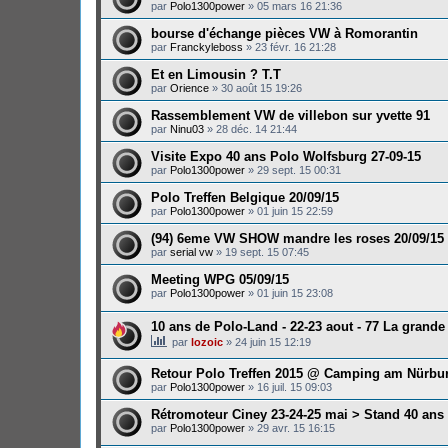
par
Polo1300power
»
05 mars 16 21:36
bourse d'échange pièces VW à Romorantin
par
Franckyleboss
»
23 févr. 16 21:28
Et en Limousin ? T.T
par
Orience
»
30 août 15 19:26
Rassemblement VW de villebon sur yvette 91
par
Ninu03
»
28 déc. 14 21:44
Visite Expo 40 ans Polo Wolfsburg 27-09-15
par
Polo1300power
»
29 sept. 15 00:31
Polo Treffen Belgique 20/09/15
par
Polo1300power
»
01 juin 15 22:59
(94) 6eme VW SHOW mandre les roses 20/09/15
par
serial vw
»
19 sept. 15 07:45
Meeting WPG 05/09/15
par
Polo1300power
»
01 juin 15 23:08
10 ans de Polo-Land - 22-23 aout - 77 La grande
par
lozoic
»
24 juin 15 12:19
Retour Polo Treffen 2015 @ Camping am Nürbu
par
Polo1300power
»
16 juil. 15 09:03
Rétromoteur Ciney 23-24-25 mai > Stand 40 ans
par
Polo1300power
»
29 avr. 15 16:15