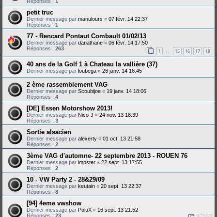
Réponses :
1
petit truc
Dernier message par
manulours
«
07 févr. 14 22:37
Réponses :
1
77 - Rencard Pontaut Combault 01/02/13
Dernier message par
danathane
«
06 févr. 14 17:50
Réponses :
263
1
15
16
17
18
…
40 ans de la Golf 1 à Chateau la vallière (37)
Dernier message par
loubega
«
26 janv. 14 16:45
2 ème rassemblement VAG
Dernier message par
Scoubijoe
«
19 janv. 14 18:06
Réponses :
4
[DE] Essen Motorshow 2013!
Dernier message par
Nico-J
«
24 nov. 13 18:39
Réponses :
3
Sortie alsacien
Dernier message par
alexerty
«
01 oct. 13 21:58
Réponses :
2
3ème VAG d'automne- 22 septembre 2013 - ROUEN 76
Dernier message par
impster
«
22 sept. 13 17:55
Réponses :
2
10 - VW Party 2 - 28&29/09
Dernier message par
keutain
«
20 sept. 13 22:37
Réponses :
8
[94] 4eme vwshow
Dernier message par
PoluX
«
16 sept. 13 21:52
Réponses :
23