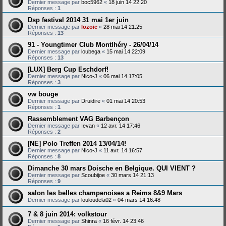
Dernier message par
boc5962
«
18 juin 14 22:20
Réponses :
1
Dsp festival 2014 31 mai 1er juin
Dernier message par
lozoic
«
28 mai 14 21:25
Réponses :
13
91 - Youngtimer Club Montlhéry - 26/04/14
Dernier message par
loubega
«
15 mai 14 22:09
Réponses :
13
[LUX] Berg Cup Eschdorf!
Dernier message par
Nico-J
«
06 mai 14 17:05
Réponses :
3
vw bouge
Dernier message par
Druidire
«
01 mai 14 20:53
Réponses :
1
Rassemblement VAG Barbençon
Dernier message par
Ievan
«
12 avr. 14 17:46
Réponses :
2
[NE] Polo Treffen 2014 13/04/14!
Dernier message par
Nico-J
«
11 avr. 14 16:57
Réponses :
8
Dimanche 30 mars Doische en Belgique. QUI VIENT ?
Dernier message par
Scoubijoe
«
30 mars 14 21:13
Réponses :
9
salon les belles champenoises a Reims 8&9 Mars
Dernier message par
louloudela02
«
04 mars 14 16:48
7 & 8 juin 2014: volkstour
Dernier message par
Shinra
«
16 févr. 14 23:46