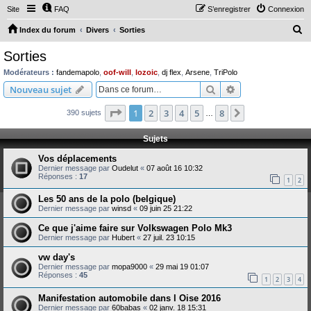
Site
FAQ
S’enregistrer
Connexion
R
Index du forum
Divers
Sorties
e
Sorties
c
Modérateurs :
fandemapolo
,
oof-will
,
lozoic
,
dj flex
,
Arsene
,
TriPolo
h
Rechercher
Recherche avanc
Nouveau sujet
e
Page
1
sur
8
1
2
3
4
5
8
Suivante
390 sujets
r
…
c
Sujets
h
Vos déplacements
e
Dernier message par
Oudelut
«
07 août 16 10:32
Réponses :
17
r
1
2
Les 50 ans de la polo (belgique)
Dernier message par
winsd
«
09 juin 25 21:22
Ce que j'aime faire sur Volkswagen Polo Mk3
Dernier message par
Hubert
«
27 juil. 23 10:15
vw day's
Dernier message par
mopa9000
«
29 mai 19 01:07
Réponses :
45
1
2
3
4
Manifestation automobile dans l Oise 2016
Dernier message par
60babas
«
02 janv. 18 15:31