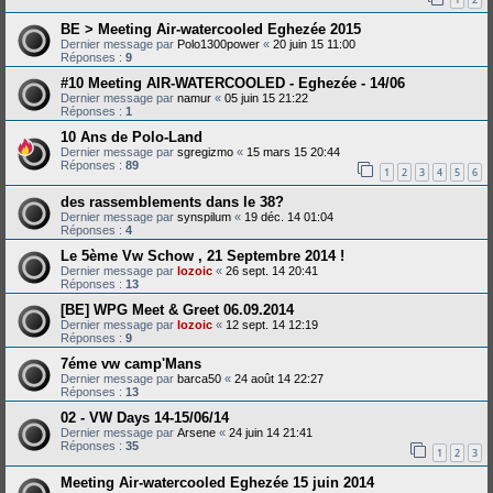
BE > Meeting Air-watercooled Eghezée 2015
Dernier message par
Polo1300power
«
20 juin 15 11:00
Réponses :
9
#10 Meeting AIR-WATERCOOLED - Eghezée - 14/06
Dernier message par
namur
«
05 juin 15 21:22
Réponses :
1
10 Ans de Polo-Land
Dernier message par
sgregizmo
«
15 mars 15 20:44
Réponses :
89
1
2
3
4
5
6
des rassemblements dans le 38?
Dernier message par
synspilum
«
19 déc. 14 01:04
Réponses :
4
Le 5ème Vw Schow , 21 Septembre 2014 !
Dernier message par
lozoic
«
26 sept. 14 20:41
Réponses :
13
[BE] WPG Meet & Greet 06.09.2014
Dernier message par
lozoic
«
12 sept. 14 12:19
Réponses :
9
7éme vw camp'Mans
Dernier message par
barca50
«
24 août 14 22:27
Réponses :
13
02 - VW Days 14-15/06/14
Dernier message par
Arsene
«
24 juin 14 21:41
Réponses :
35
1
2
3
Meeting Air-watercooled Eghezée 15 juin 2014