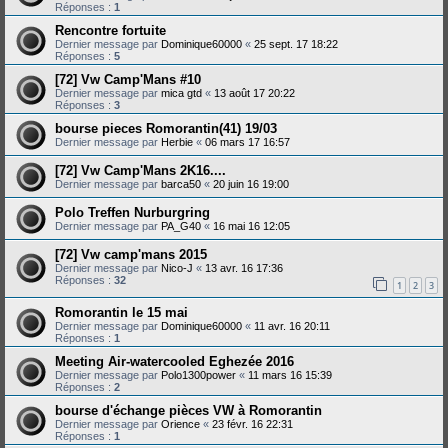
Réponses :
1
Rencontre fortuite
Dernier message par
Dominique60000
«
25 sept. 17 18:22
Réponses :
5
[72] Vw Camp'Mans #10
Dernier message par
mica gtd
«
13 août 17 20:22
Réponses :
3
bourse pieces Romorantin(41) 19/03
Dernier message par
Herbie
«
06 mars 17 16:57
[72] Vw Camp'Mans 2K16....
Dernier message par
barca50
«
20 juin 16 19:00
Polo Treffen Nurburgring
Dernier message par
PA_G40
«
16 mai 16 12:05
[72] Vw camp'mans 2015
Dernier message par
Nico-J
«
13 avr. 16 17:36
Réponses :
32
1
2
3
Romorantin le 15 mai
Dernier message par
Dominique60000
«
11 avr. 16 20:11
Réponses :
1
Meeting Air-watercooled Eghezée 2016
Dernier message par
Polo1300power
«
11 mars 16 15:39
Réponses :
2
bourse d'échange pièces VW à Romorantin
Dernier message par
Orience
«
23 févr. 16 22:31
Réponses :
1