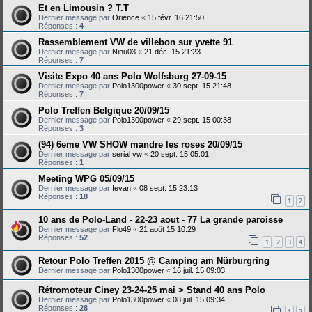
Et en Limousin ? T.T
Dernier message par
Orience
«
15 févr. 16 21:50
Réponses :
4
Rassemblement VW de villebon sur yvette 91
Dernier message par
Ninu03
«
21 déc. 15 21:23
Réponses :
7
Visite Expo 40 ans Polo Wolfsburg 27-09-15
Dernier message par
Polo1300power
«
30 sept. 15 21:48
Réponses :
7
Polo Treffen Belgique 20/09/15
Dernier message par
Polo1300power
«
29 sept. 15 00:38
Réponses :
3
(94) 6eme VW SHOW mandre les roses 20/09/15
Dernier message par
serial vw
«
20 sept. 15 05:01
Réponses :
1
Meeting WPG 05/09/15
Dernier message par
Ievan
«
08 sept. 15 23:13
Réponses :
18
1
2
10 ans de Polo-Land - 22-23 aout - 77 La grande paroisse
Dernier message par
Flo49
«
21 août 15 10:29
Réponses :
52
1
2
3
4
Retour Polo Treffen 2015 @ Camping am Nürburgring
Dernier message par
Polo1300power
«
16 juil. 15 09:03
Rétromoteur Ciney 23-24-25 mai > Stand 40 ans Polo
Dernier message par
Polo1300power
«
08 juil. 15 09:34
Réponses :
28
1
2