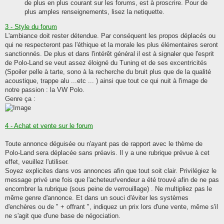
de plus en plus courant sur les forums, est à proscrire. Pour de
plus amples renseignements, lisez la netiquette.
3 - Style du forum
L'ambiance doit rester détendue. Par conséquent les propos déplacés ou
qui ne respecteront pas l'éthique et la morale les plus élémentaires seront
sanctionnés. De plus et dans l'intérêt général il est à signaler que l'esprit
de Polo-Land se veut assez éloigné du Tuning et de ses excentricités
(Spoiler pelle à tarte, sono à la recherche du bruit plus que de la qualité
acoustique, trappe alu ...etc ... ) ainsi que tout ce qui nuit à l'image de
notre passion : la VW Polo.
Genre ça :
4 - Achat et vente sur le forum
Toute annonce déguisée ou n'ayant pas de rapport avec le thème de
Polo-Land sera déplacée sans préavis. Il y a une rubrique prévue à cet
effet, veuillez l'utiliser.
Soyez explicites dans vos annonces afin que tout soit clair. Privilégiez le
message privé une fois que l'acheteur/vendeur a été trouvé afin de ne pas
encombrer la rubrique (sous peine de verrouillage) . Ne multipliez pas le
même genre d'annonce. Et dans un souci d'éviter les systèmes
d'enchères ou de " + offrant ", indiquez un prix lors d'une vente, même s'il
ne s'agit que d'une base de négociation.