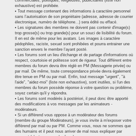
commerciales, politiques, religieuses, publicitaires (liste non
exhaustive) est prohibée.
• Tout message contenant des informations à caractère personnel
sans l’autorisation de son propriétaire (adresse, adresse de courrier
électronique, numéro de téléphone...) sera édité ou effacé.
• Les signatures des membres ne doivent pas contenir d'image(s)
trop grosse(s) ou trop grande(s) pour un souci de lisibilité du forum.
Il en est de même pour les avatars. Les images à caractère
pédophiles, raciste, sexuel sont prohibées et pourra entrainer une
sanction envers le membre l’ayant posté.
• Les forums sont un lieu d'échange et de partage d'informations où
respect, courtoisie et politesse sont de rigueur. Tout différent entre
membres du forum devra être réglé en PM (Messagerie privée) ou
par mail. De même, toute correspondance privée devra également
être tenue en PM ou par mail. Enfin, tout message "urgent", "à
l'aide", "aidez-moi" (liste non exhaustive), sont inutiles, si l'un des
membres du forum possède réponse à votre question ou problème,
soyez certain qu'il y répondra.
• Les forums sont modérés à postériori, il peut donc être apporté
des modifications à vos messages par les animateurs -
modérateurs.
• Si un différend vous oppose à un modérateur des forums
(membre du groupe Modérateurs), je vous invite à m'exposer votre
différend par mail ou par PM. Comme vous, nous ne sommes que
des humains et il peut nous arriver de mal nous expliquer par