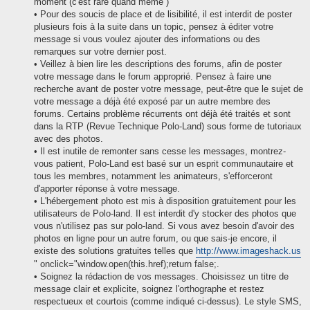
moment (c'est rare quand même )
• Pour des soucis de place et de lisibilité, il est interdit de poster
plusieurs fois à la suite dans un topic, pensez à éditer votre
message si vous voulez ajouter des informations ou des
remarques sur votre dernier post.
• Veillez à bien lire les descriptions des forums, afin de poster
votre message dans le forum approprié. Pensez à faire une
recherche avant de poster votre message, peut-être que le sujet de
votre message a déjà été exposé par un autre membre des
forums. Certains problème récurrents ont déjà été traités et sont
dans la RTP (Revue Technique Polo-Land) sous forme de tutoriaux
avec des photos.
• Il est inutile de remonter sans cesse les messages, montrez-
vous patient, Polo-Land est basé sur un esprit communautaire et
tous les membres, notamment les animateurs, s'efforceront
d'apporter réponse à votre message.
• L'hébergement photo est mis à disposition gratuitement pour les
utilisateurs de Polo-land. Il est interdit d'y stocker des photos que
vous n'utilisez pas sur polo-land. Si vous avez besoin d'avoir des
photos en ligne pour un autre forum, ou que sais-je encore, il
existe des solutions gratuites telles que
http://www.imageshack.us
" onclick="window.open(this.href);return false;.
• Soignez la rédaction de vos messages. Choisissez un titre de
message clair et explicite, soignez l'orthographe et restez
respectueux et courtois (comme indiqué ci-dessus). Le style SMS,