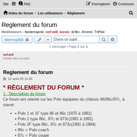
Site
FAQ
S’enregistrer
Connexion
R
Index du forum
Les utilisateurs
Règlement
e
Reglement du forum
c
Modérateurs :
fandemapolo
,
oof-will
,
lozoic
,
dj flex
,
Arsene
,
TriPolo
h
Rechercher
Recherche 
Verrouillé
e
1 message • Page
1
sur
1
r
oof-will
c
Admin très occupé
h
Reglement du forum
e
M
12 août 05 11:45
r
e
* RÈGLEMENT DU FORUM *
s
s
1 - Description du forum
a
g
Ce forum est orienté sur les Polo équipées du châssis 86/86c/87c, à
e
savoir:
• Polo 1 et 1F type 86 et 86c (1975 à 1981)
• Polo 2 type 86c, 87c et 873c(1981 à 1991)
• Polo 2F type 86c, 87c et 873c(1991 à 1994)
• 86c = Polo coach
• 87c = Polo coupé