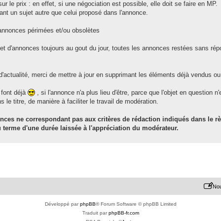
r le prix : en effet, si une négociation est possible, elle doit se faire en MP.
nt un sujet autre que celui proposé dans l'annonce.
annonces périmées et/ou obsolètes
 et d'annonces toujours au gout du jour, toutes les annonces restées sans r
d'actualité, merci de mettre à jour en supprimant les éléments déjà vendus ou
 font déjà
, si l'annonce n'a plus lieu d'être, parce que l'objet en question n
le titre, de manière à faciliter le travail de modération.
ces ne correspondant pas aux critères de rédaction indiqués dans le 
 terme d'une durée laissée à l'appréciation du modérateur.
Nou
Développé par
phpBB
® Forum Software © phpBB Limited
Traduit par
phpBB-fr.com