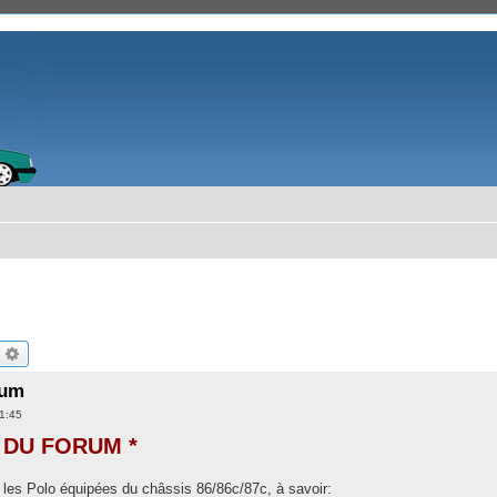
echercher
Recherche avancée
rum
1:45
 DU FORUM *
 les Polo équipées du châssis 86/86c/87c, à savoir: