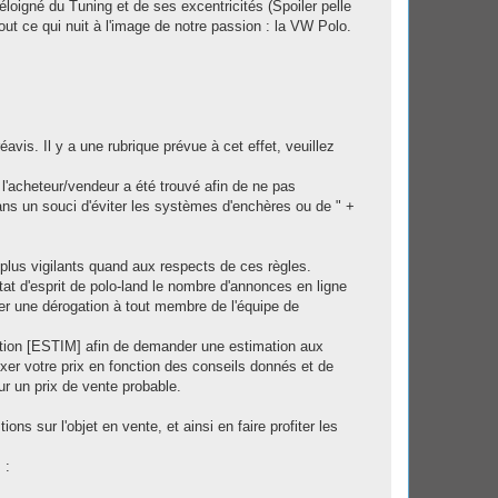
 éloigné du Tuning et de ses excentricités (Spoiler pelle
 tout ce qui nuit à l'image de notre passion : la VW Polo.
is. Il y a une rubrique prévue à cet effet, veuillez
 l'acheteur/vendeur a été trouvé afin de ne pas
ans un souci d'éviter les systèmes d'enchères ou de " +
plus vigilants quand aux respects de ces règles.
etat d'esprit de polo-land le nombre d'annonces en ligne
er une dérogation à tout membre de l'équipe de
ention [ESTIM] afin de demander une estimation aux
ixer votre prix en fonction des conseils donnés et de
sur un prix de vente probable.
ns sur l'objet en vente, et ainsi en faire profiter les
 :