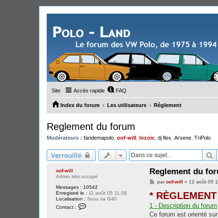
Site
Accès rapide
FAQ
Index du forum
Les utilisateurs
Règlement
Reglement du forum
Modérateurs :
fandemapolo
,
oof-will
,
lozoic
,
dj flex
,
Arsene
,
TriPolo
R
Verrouillé
Reglement du fo
oof-will
Admin très occupé
M
par
oof-will
»
12 août 05 1
Messages :
10542
e
Enregistré le :
11 août 05 11:38
* RÈGLEMENT
s
Localisation :
Sous sa G40
s
C
1 - Description du forum
a
Contact :
o
g
Ce forum est orienté sur
n
e