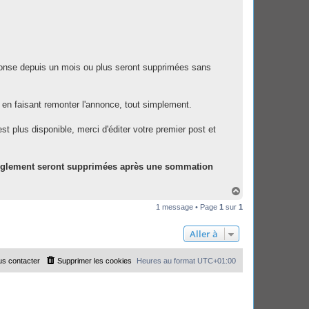
éponse depuis un mois ou plus seront supprimées sans
 en faisant remonter l'annonce, tout simplement.
'est plus disponible, merci d'éditer votre premier post et
règlement seront supprimées après une sommation
H
a
1 message • Page
1
sur
1
u
t
Aller à
s contacter
Supprimer les cookies
Heures au format
UTC+01:00