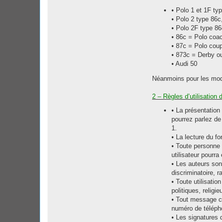
t
• Polo 1 et 1F ty
a
c
• Polo 2 type 86c
t
• Polo 2F type 86
e
r
• 86c = Polo coa
o
• 87c = Polo cou
o
f
• 873c = Derby ou
-
• Audi 50
w
i
l
Néanmoins pour les modè
l
2 – Règles d’utilisation 
• La présentation
pourrez parlez d
1.
• La lecture du f
• Toute personne 
utilisateur pourr
• Les auteurs so
discriminatoire, r
• Toute utilisati
politiques, religi
• Tout message co
numéro de télépho
• Les signatures 