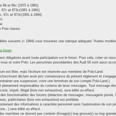
pe 86 et 86c (1975 à 1981)
, 87c et 873c(1981 à 1991)
c, 87c et 873c(1991 à 1994)
ch
pé
 Polo classic
les suivants (> 1994) vous trouverez une rubrique adéquate "Autres modèle
du forum
 est obligatoire avant toute participation sur le forum. Pour cela, créer un no
e vous et votre Polo. Les personnes possédantes des Audi 50 sont aussi acce
orum est libre, mais l'écriture est réservée aux membres de Polo-Land.
s'inscrivant déclare avoir pris connaissance du présent règlement et s'engage
a entrainer une suspension, voire une fermeture de son compte Polo-Land.)
nt pleinement responsables du contenu de leurs messages. Tout message dont
aciste, impoli, illégal (liste non exhaustive), sera édité ou effacé.
on des fonctionnalités des forums (rédaction de messages, messagerie privée,
euses, publicitaires (liste non exhaustive) est prohibée.
ntenant des informations à caractère personnel sans l’autorisation de son pro
ne...) sera édité ou effacé.
des membres ne doivent pas contenir d'image(s) trop grosse(s) ou trop grande(s)