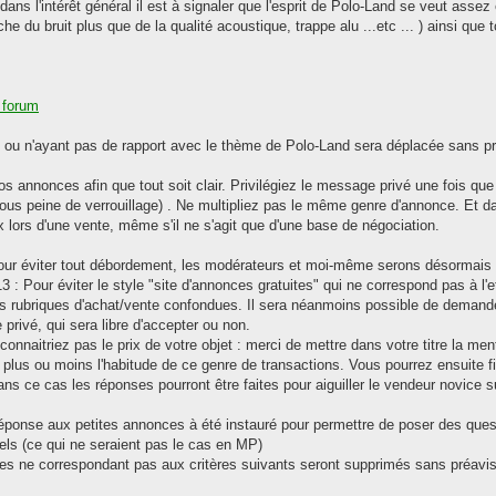
ans l'intérêt général il est à signaler que l'esprit de Polo-Land se veut assez
che du bruit plus que de la qualité acoustique, trappe alu ...etc ... ) ainsi que
e forum
u n'ayant pas de rapport avec le thème de Polo-Land sera déplacée sans préav
s annonces afin que tout soit clair. Privilégiez le message privé une fois que
ous peine de verrouillage) . Ne multipliez pas le même genre d'annonce. Et d
ix lors d'une vente, même s'il ne s'agit que d'une base de négociation.
Pour éviter tout débordement, les modérateurs et moi-même serons désormais 
3 : Pour éviter le style "site d'annonces gratuites" qui ne correspond pas à l'
tes rubriques d'achat/vente confondues. Il sera néanmoins possible de demand
rivé, qui sera libre d'accepter ou non.
onnaitriez pas le prix de votre objet : merci de mettre dans votre titre la m
t plus ou moins l'habitude de ce genre de transactions. Vous pourrez ensuite f
Dans ce cas les réponses pourront être faites pour aiguiller le vendeur novice 
 réponse aux petites annonces à été instauré pour permettre de poser des questio
els (ce qui ne seraient pas le cas en MP)
 ne correspondant pas aux critères suivants seront supprimés sans préavis