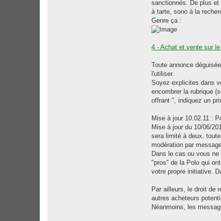
sanctionnés. De plus et d
à tarte, sono à la recher
Genre ça :
4 - Achat et vente sur l
Toute annonce déguisée o
l'utiliser.
Soyez explicites dans vo
encombrer la rubrique (s
offrant ", indiquez un pr
Mise à jour 10.02.11 : 
Mise à jour du 10/06/201
sera limité à deux, tou
modération par message p
Dans le cas ou vous ne c
"pros" de la Polo qui on
votre propre initiative. 
Par ailleurs, le droit de
autres acheteurs potenti
Néanmoins, les messages