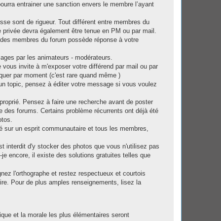
ourra entrainer une sanction envers le membre l’ayant
esse sont de rigueur. Tout différent entre membres du
 privée devra également être tenue en PM ou par mail.
 l'un des membres du forum possède réponse à votre
sages par les animateurs - modérateurs.
vous invite à m'exposer votre différend par mail ou par
quer par moment (c'est rare quand même )
ans un topic, pensez à éditer votre message si vous voulez
pproprié. Pensez à faire une recherche avant de poster
 des forums. Certains problème récurrents ont déjà été
otos.
sé sur un esprit communautaire et tous les membres,
st interdit d'y stocker des photos que vous n'utilisez pas
e encore, il existe des solutions gratuites telles que
nez l'orthographe et restez respectueux et courtois
ire. Pour de plus amples renseignements, lisez la
que et la morale les plus élémentaires seront