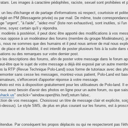
tars. Les images à caractère pédophiles, raciste, sexuel sont prohibées et p
 un lieu d'échange et de partage d'informations où respect, courtoisie et polit
 réglé en PM (Messagerie privée) ou par mail. De même, toute correspondance
ge "urgent", "à l'aide", "aidez-moi" (liste non exhaustive), sont inutiles, si
ème, soyez certain qu'il y répondra.
 modérés à postériori, il peut donc être apporté des modifications à vos mes
 vous oppose à un modérateur des forums (membre du groupe Modérateurs), je 
nous ne sommes que des humains et il peut nous arriver de mal nous expli
de place et de lisibilité, il est interdit de poster plusieurs fois à la suite d
mations ou des remarques sur votre dernier post.
lire les descriptions des forums, afin de poster votre message dans le forum a
ut-être que le sujet de votre message a déjà été exposé par un autre membre
ans la RTP (Revue Technique Polo-Land) sous forme de tutoriaux avec des ph
de remonter sans cesse les messages, montrez-vous patient, Polo-Land est ba
mateurs, s'efforceront d'apporter réponse à votre message.
oto est mis à disposition gratuitement pour les utilisateurs de Polo-land. Il e
vous avez besoin d'avoir des photos en ligne pour un autre forum, ou que sais-j
shack.us
" onclick="window.open(this.href);return false;.
ction de vos messages. Choisissez un titre de message clair et explicite, soig
-dessus). Le style SMS, de plus en plus courant sur les forums, est à proscr
étendue. Par conséquent les propos déplacés ou qui ne respecteront pas l'éthi