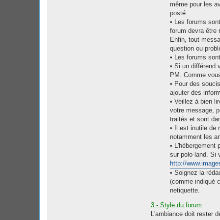
même pour les ava
posté.
• Les forums sont
forum devra être
Enfin, tout messa
question ou probl
• Les forums sont
• Si un différend
PM. Comme vous, 
• Pour des soucis 
ajouter des infor
• Veillez à bien 
votre message, pe
traités et sont d
• Il est inutile 
notamment les ani
• L'hébergement ph
sur polo-land. Si 
http://www.image
• Soignez la réda
(comme indiqué ci
netiquette.
3 - Style du forum
L'ambiance doit rester d