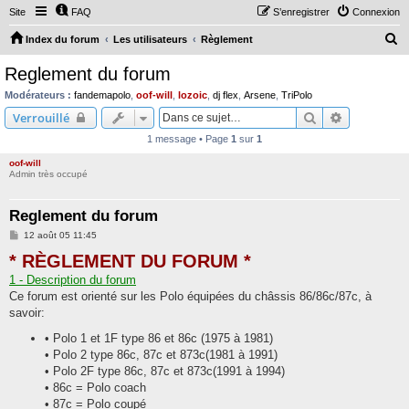
Site
FAQ
S’enregistrer
Connexion
R
Index du forum
Les utilisateurs
Règlement
e
Reglement du forum
c
Modérateurs :
fandemapolo
,
oof-will
,
lozoic
,
dj flex
,
Arsene
,
TriPolo
h
Rechercher
Recherche 
Verrouillé
e
1 message • Page
1
sur
1
r
oof-will
c
Admin très occupé
h
Reglement du forum
e
M
12 août 05 11:45
r
e
* RÈGLEMENT DU FORUM *
s
s
1 - Description du forum
a
g
Ce forum est orienté sur les Polo équipées du châssis 86/86c/87c, à
e
savoir:
• Polo 1 et 1F type 86 et 86c (1975 à 1981)
• Polo 2 type 86c, 87c et 873c(1981 à 1991)
• Polo 2F type 86c, 87c et 873c(1991 à 1994)
• 86c = Polo coach
• 87c = Polo coupé