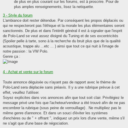
de plus en plus courant sur les forums, est à proscrire. Pour de
plus amples renseignements, lisez la netiquette.
3 - Style du forum
L'ambiance doit rester détendue. Par conséquent les propos déplacés ou
qui ne respecteront pas l'éthique et la morale les plus élémentaires seront
sanctionnés. De plus et dans l'intérêt général il est à signaler que l'esprit
de Polo-Land se veut assez éloigné du Tuning et de ses excentricités
(Spoiler pelle à tarte, sono à la recherche du bruit plus que de la qualité
acoustique, trappe alu ...etc ... ) ainsi que tout ce qui nuit à l'image de
notre passion : la VW Polo.
Genre ça :
4 - Achat et vente sur le forum
Toute annonce déguisée ou n'ayant pas de rapport avec le thème de
Polo-Land sera déplacée sans préavis. Il y a une rubrique prévue à cet
effet, veuillez l'utiliser.
Soyez explicites dans vos annonces afin que tout soit clair. Privilégiez le
message privé une fois que l'acheteur/vendeur a été trouvé afin de ne pas
encombrer la rubrique (sous peine de verrouillage) . Ne multipliez pas le
même genre d'annonce. Et dans un souci d'éviter les systèmes
d'enchères ou de " + offrant ", indiquez un prix lors d'une vente, même s'il
ne s'agit que d'une base de négociation.