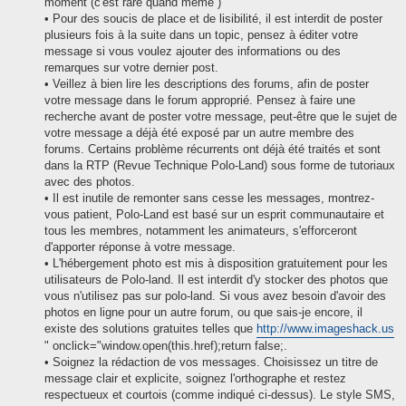
moment (c'est rare quand même )
• Pour des soucis de place et de lisibilité, il est interdit de poster
plusieurs fois à la suite dans un topic, pensez à éditer votre
message si vous voulez ajouter des informations ou des
remarques sur votre dernier post.
• Veillez à bien lire les descriptions des forums, afin de poster
votre message dans le forum approprié. Pensez à faire une
recherche avant de poster votre message, peut-être que le sujet de
votre message a déjà été exposé par un autre membre des
forums. Certains problème récurrents ont déjà été traités et sont
dans la RTP (Revue Technique Polo-Land) sous forme de tutoriaux
avec des photos.
• Il est inutile de remonter sans cesse les messages, montrez-
vous patient, Polo-Land est basé sur un esprit communautaire et
tous les membres, notamment les animateurs, s'efforceront
d'apporter réponse à votre message.
• L'hébergement photo est mis à disposition gratuitement pour les
utilisateurs de Polo-land. Il est interdit d'y stocker des photos que
vous n'utilisez pas sur polo-land. Si vous avez besoin d'avoir des
photos en ligne pour un autre forum, ou que sais-je encore, il
existe des solutions gratuites telles que
http://www.imageshack.us
" onclick="window.open(this.href);return false;.
• Soignez la rédaction de vos messages. Choisissez un titre de
message clair et explicite, soignez l'orthographe et restez
respectueux et courtois (comme indiqué ci-dessus). Le style SMS,