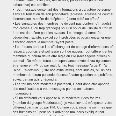
commerciales, politiques, religieuses, publicitaires (liste non
exhaustive) est prohibée.
• Tout message contenant des informations à caractère personnel
sans l’autorisation de son propriétaire (adresse, adresse de courrier
électronique, numéro de téléphone...) sera édité ou effacé.
• Les signatures des membres ne doivent pas contenir d'image(s)
trop grosse(s) ou trop grande(s) pour un souci de lisibilité du forum.
Il en est de même pour les avatars. Les images à caractère
pédophiles, raciste, sexuel sont prohibées et pourra entrainer une
sanction envers le membre l’ayant posté.
• Les forums sont un lieu d'échange et de partage d'informations où
respect, courtoisie et politesse sont de rigueur. Tout différent entre
membres du forum devra être réglé en PM (Messagerie privée) ou
par mail. De même, toute correspondance privée devra également
être tenue en PM ou par mail. Enfin, tout message "urgent", "à
l'aide", "aidez-moi" (liste non exhaustive), sont inutiles, si l'un des
membres du forum possède réponse à votre question ou problème,
soyez certain qu'il y répondra.
• Les forums sont modérés à postériori, il peut donc être apporté
des modifications à vos messages par les animateurs -
modérateurs.
• Si un différend vous oppose à un modérateur des forums
(membre du groupe Modérateurs), je vous invite à m'exposer votre
différend par mail ou par PM. Comme vous, nous ne sommes que
des humains et il peut nous arriver de mal nous expliquer par