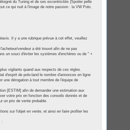
 éloigné du Tuning et de ses excentricités (Spoiler pelle
 tout ce qui nuit à l'image de notre passion : la VW Polo.
is. Il y a une rubrique prévue à cet effet, veuillez
 l'acheteur/vendeur a été trouvé afin de ne pas
ans un souci d'éviter les systèmes d'enchères ou de " +
plus vigilants quand aux respects de ces règles.
etat d'esprit de polo-land le nombre d'annonces en ligne
er une dérogation à tout membre de l'équipe de
ention [ESTIM] afin de demander une estimation aux
ixer votre prix en fonction des conseils donnés et de
sur un prix de vente probable.
ns sur l'objet en vente, et ainsi en faire profiter les
 :