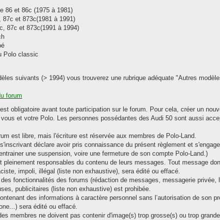
pe 86 et 86c (1975 à 1981)
, 87c et 873c(1981 à 1991)
c, 87c et 873c(1991 à 1994)
ch
pé
 Polo classic
les suivants (> 1994) vous trouverez une rubrique adéquate "Autres modèle
du forum
 est obligatoire avant toute participation sur le forum. Pour cela, créer un no
e vous et votre Polo. Les personnes possédantes des Audi 50 sont aussi acce
orum est libre, mais l'écriture est réservée aux membres de Polo-Land.
s'inscrivant déclare avoir pris connaissance du présent règlement et s'engage
a entrainer une suspension, voire une fermeture de son compte Polo-Land.)
nt pleinement responsables du contenu de leurs messages. Tout message dont
aciste, impoli, illégal (liste non exhaustive), sera édité ou effacé.
on des fonctionnalités des forums (rédaction de messages, messagerie privée,
euses, publicitaires (liste non exhaustive) est prohibée.
ntenant des informations à caractère personnel sans l’autorisation de son pro
ne...) sera édité ou effacé.
des membres ne doivent pas contenir d'image(s) trop grosse(s) ou trop grande(s)