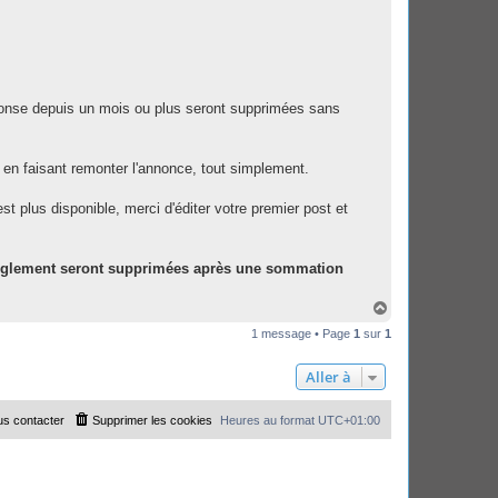
éponse depuis un mois ou plus seront supprimées sans
 en faisant remonter l'annonce, tout simplement.
'est plus disponible, merci d'éditer votre premier post et
règlement seront supprimées après une sommation
H
a
1 message • Page
1
sur
1
u
t
Aller à
s contacter
Supprimer les cookies
Heures au format
UTC+01:00