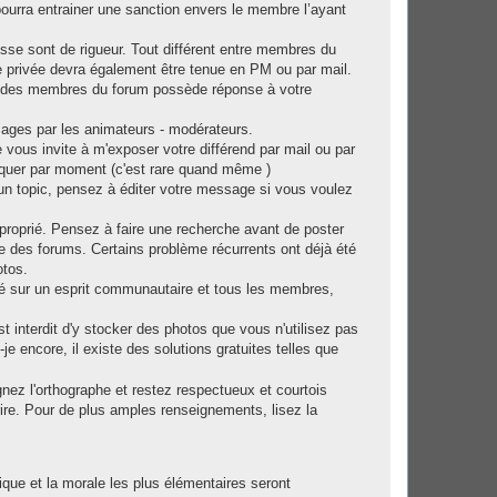
ourra entrainer une sanction envers le membre l’ayant
esse sont de rigueur. Tout différent entre membres du
 privée devra également être tenue en PM ou par mail.
 l'un des membres du forum possède réponse à votre
sages par les animateurs - modérateurs.
vous invite à m'exposer votre différend par mail ou par
quer par moment (c'est rare quand même )
ans un topic, pensez à éditer votre message si vous voulez
pproprié. Pensez à faire une recherche avant de poster
 des forums. Certains problème récurrents ont déjà été
otos.
sé sur un esprit communautaire et tous les membres,
st interdit d'y stocker des photos que vous n'utilisez pas
e encore, il existe des solutions gratuites telles que
nez l'orthographe et restez respectueux et courtois
ire. Pour de plus amples renseignements, lisez la
que et la morale les plus élémentaires seront