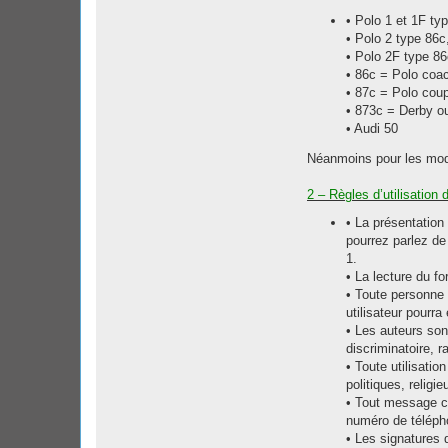
t
• Polo 1 et 1F ty
a
c
• Polo 2 type 86c
t
• Polo 2F type 86
e
r
• 86c = Polo coa
o
• 87c = Polo cou
o
f
• 873c = Derby ou
-
• Audi 50
w
i
l
Néanmoins pour les modè
l
2 – Règles d’utilisation 
• La présentation
pourrez parlez d
1.
• La lecture du f
• Toute personne 
utilisateur pourr
• Les auteurs so
discriminatoire, r
• Toute utilisati
politiques, religi
• Tout message co
numéro de télépho
• Les signatures 