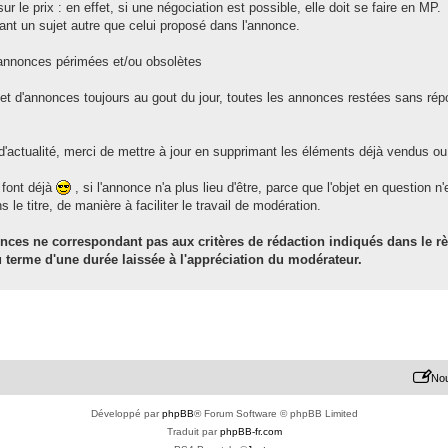
r le prix : en effet, si une négociation est possible, elle doit se faire en MP.
nt un sujet autre que celui proposé dans l'annonce.
annonces périmées et/ou obsolètes
 et d'annonces toujours au gout du jour, toutes les annonces restées sans r
d'actualité, merci de mettre à jour en supprimant les éléments déjà vendus ou
 font déjà
, si l'annonce n'a plus lieu d'être, parce que l'objet en question n
le titre, de manière à faciliter le travail de modération.
ces ne correspondant pas aux critères de rédaction indiqués dans le 
 terme d'une durée laissée à l'appréciation du modérateur.
Nou
Développé par
phpBB
® Forum Software © phpBB Limited
Traduit par
phpBB-fr.com