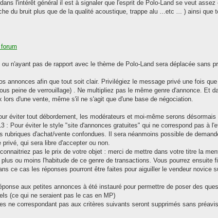
ans l'intérêt général il est à signaler que l'esprit de Polo-Land se veut assez
che du bruit plus que de la qualité acoustique, trappe alu ...etc ... ) ainsi que
e forum
u n'ayant pas de rapport avec le thème de Polo-Land sera déplacée sans préav
s annonces afin que tout soit clair. Privilégiez le message privé une fois que
ous peine de verrouillage) . Ne multipliez pas le même genre d'annonce. Et d
ix lors d'une vente, même s'il ne s'agit que d'une base de négociation.
Pour éviter tout débordement, les modérateurs et moi-même serons désormais 
3 : Pour éviter le style "site d'annonces gratuites" qui ne correspond pas à l'
tes rubriques d'achat/vente confondues. Il sera néanmoins possible de demand
rivé, qui sera libre d'accepter ou non.
onnaitriez pas le prix de votre objet : merci de mettre dans votre titre la m
t plus ou moins l'habitude de ce genre de transactions. Vous pourrez ensuite f
Dans ce cas les réponses pourront être faites pour aiguiller le vendeur novice 
 réponse aux petites annonces à été instauré pour permettre de poser des questio
els (ce qui ne seraient pas le cas en MP)
 ne correspondant pas aux critères suivants seront supprimés sans préavis