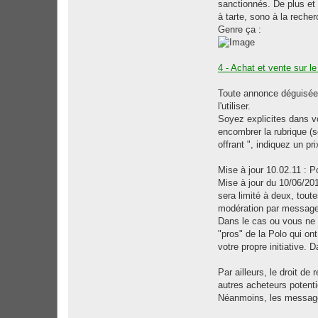
sanctionnés. De plus et d
à tarte, sono à la recher
Genre ça :
4 - Achat et vente sur l
Toute annonce déguisée o
l'utiliser.
Soyez explicites dans vo
encombrer la rubrique (s
offrant ", indiquez un pr
Mise à jour 10.02.11 : 
Mise à jour du 10/06/201
sera limité à deux, tou
modération par message p
Dans le cas ou vous ne c
"pros" de la Polo qui on
votre propre initiative. 
Par ailleurs, le droit de
autres acheteurs potenti
Néanmoins, les messages