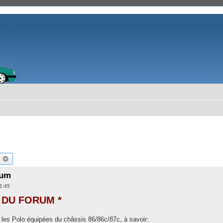
echercher
Recherche avancée
rum
1:45
 DU FORUM *
 les Polo équipées du châssis 86/86c/87c, à savoir: