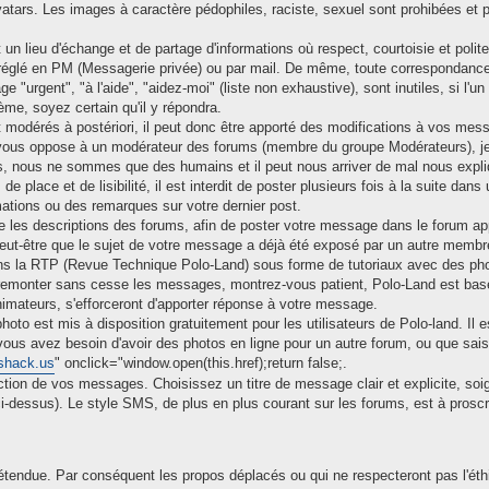
tars. Les images à caractère pédophiles, raciste, sexuel sont prohibées et p
 un lieu d'échange et de partage d'informations où respect, courtoisie et polit
 réglé en PM (Messagerie privée) ou par mail. De même, toute correspondance
ge "urgent", "à l'aide", "aidez-moi" (liste non exhaustive), sont inutiles, si
ème, soyez certain qu'il y répondra.
 modérés à postériori, il peut donc être apporté des modifications à vos mes
 vous oppose à un modérateur des forums (membre du groupe Modérateurs), je 
nous ne sommes que des humains et il peut nous arriver de mal nous expli
de place et de lisibilité, il est interdit de poster plusieurs fois à la suite d
mations ou des remarques sur votre dernier post.
lire les descriptions des forums, afin de poster votre message dans le forum a
ut-être que le sujet de votre message a déjà été exposé par un autre membre
ans la RTP (Revue Technique Polo-Land) sous forme de tutoriaux avec des ph
de remonter sans cesse les messages, montrez-vous patient, Polo-Land est ba
mateurs, s'efforceront d'apporter réponse à votre message.
oto est mis à disposition gratuitement pour les utilisateurs de Polo-land. Il e
vous avez besoin d'avoir des photos en ligne pour un autre forum, ou que sais-j
shack.us
" onclick="window.open(this.href);return false;.
ction de vos messages. Choisissez un titre de message clair et explicite, soig
-dessus). Le style SMS, de plus en plus courant sur les forums, est à proscr
étendue. Par conséquent les propos déplacés ou qui ne respecteront pas l'éthi