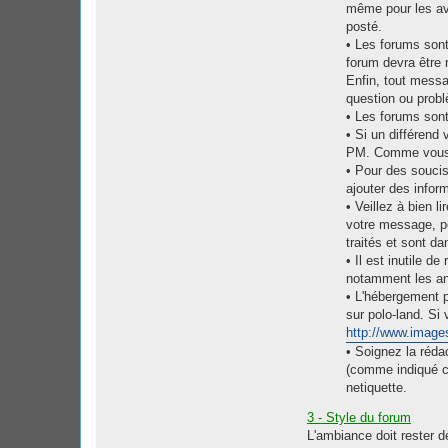
même pour les ava
posté.
• Les forums sont
forum devra être
Enfin, tout messa
question ou probl
• Les forums sont
• Si un différend
PM. Comme vous, 
• Pour des soucis 
ajouter des infor
• Veillez à bien 
votre message, pe
traités et sont d
• Il est inutile 
notamment les ani
• L'hébergement ph
sur polo-land. Si 
http://www.image
• Soignez la réda
(comme indiqué ci
netiquette.
3 - Style du forum
L'ambiance doit rester d