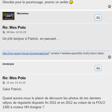
Désolée pour le pourrissage, promis on arrête
Macomac
Re: Mes Polo
M
28 févr. 12 01:23
e
s
Un p'tit bonjour à Patrick, en passant...
s
a
g
e
http://vw-racing-forum.forumgratuit.be/
" onclick="window.open(this.href);return false;
misterjoe
Re: Mes Polo
M
15 avr. 13 12:10
e
s
Salut Patrick,
s
a
g
Quand aurons-nous le plaisir de découvrir les photos de tes derniers
e
rallyes de régularité disputés fin 2011 et en 2012 au volant de ta POLO
1300 à moteur HH d'origine ?