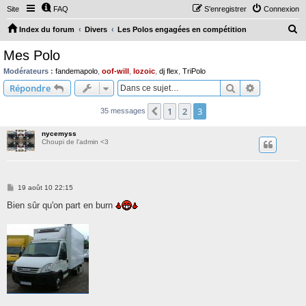
Site
FAQ
S’enregistrer
Connexion
R
Index du forum
Divers
Les Polos engagées en compétition
e
Mes Polo
c
Modérateurs :
fandemapolo
,
oof-will
,
lozoic
,
dj flex
,
TriPolo
h
Rechercher
Recherche 
Répondre
e
1
2
3
Précédente
35 messages
r
c
nycemyss
Choupi de l'admin <3
h
e
r
M
19 août 10 22:15
e
s
Bien sûr qu'on part en burn
s
a
g
e