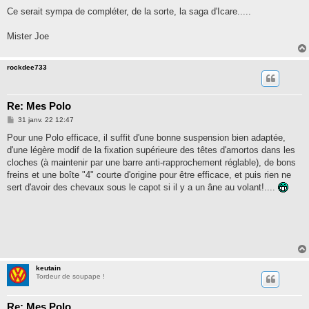
Ce serait sympa de compléter, de la sorte, la saga d'Icare.....
Mister Joe
rockdee733
Re: Mes Polo
M
31 janv. 22 12:47
e
s
Pour une Polo efficace, il suffit d'une bonne suspension bien adaptée,
s
d'une légère modif de la fixation supérieure des têtes d'amortos dans les
a
g
cloches (à maintenir par une barre anti-rapprochement réglable), de bons
e
freins et une boîte "4" courte d'origine pour être efficace, et puis rien ne
sert d'avoir des chevaux sous le capot si il y a un âne au volant!....
keutain
Tordeur de soupape !
Re: Mes Polo