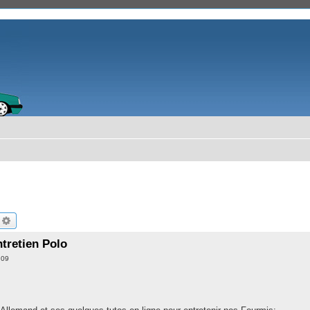
echercher
Recherche avancée
tretien Polo
:09