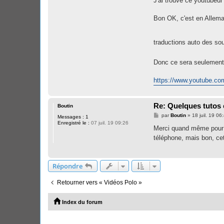
J'ai trouvé ce youtubeur
Bon OK, c'est en Alleman
traductions auto des sou
Donc ce sera seulement
https://www.youtube.co
Re: Quelques tutos 
Boutin
M
par
Boutin
»
18 juil. 19 06
Messages :
1
e
Enregistré le :
07 juil. 19 09:26
s
Merci quand même pour
s
téléphone, mais bon, cett
a
g
e
Répondre
Retourner vers « Vidéos Polo »
Index du forum