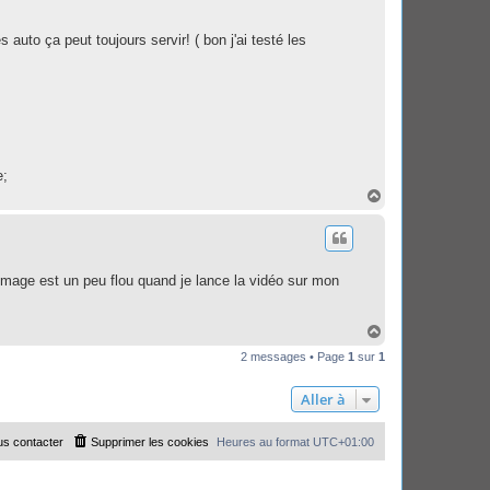
uto ça peut toujours servir! ( bon j'ai testé les
e;
H
a
u
t
l'image est un peu flou quand je lance la vidéo sur mon
H
a
2 messages • Page
1
sur
1
u
t
Aller à
s contacter
Supprimer les cookies
Heures au format
UTC+01:00