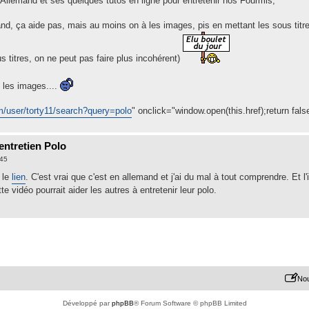
 Allemand et ses quelques tutos en ligne pour entretenir nos Fourmis;
d, ça aide pas, mais au moins on à les images, pis en mettant les sous titres a
s titres, on ne peut pas faire plus incohérent)
 les images....
m/user/torty11/search?query=polo
" onclick="window.open(this.href);return fals
entretien Polo
:45
 le
lien
. C'est vrai que c'est en allemand et j'ai du mal à tout comprendre. Et 
e vidéo pourrait aider les autres à entretenir leur polo.
Nou
Développé par
phpBB
® Forum Software © phpBB Limited