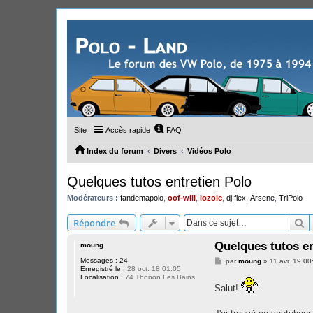
Site
Accès rapide
FAQ
Index du forum
Divers
Vidéos Polo
Quelques tutos entretien Polo
Modérateurs :
fandemapolo
,
oof-will
,
lozoic
,
dj flex
,
Arsene
,
TriPolo
R
Répondre
Quelques tutos en
moung
Messages :
24
M
par
moung
»
11 avr. 19 00
Enregistré le :
28 oct. 18 01:05
e
Localisation :
74 Thonon Les Bains
s
s
Salut!
a
g
e