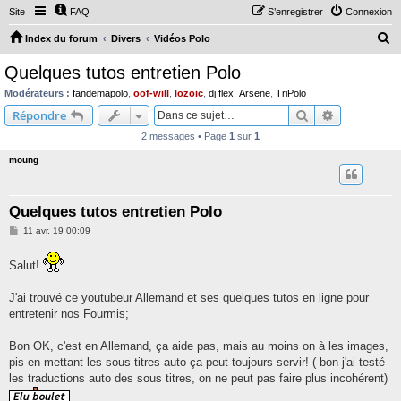
Site
FAQ
S’enregistrer
Connexion
R
Index du forum
Divers
Vidéos Polo
e
Quelques tutos entretien Polo
c
Modérateurs :
fandemapolo
,
oof-will
,
lozoic
,
dj flex
,
Arsene
,
TriPolo
h
Rechercher
Recherche 
Répondre
e
2 messages • Page
1
sur
1
r
moung
c
h
Quelques tutos entretien Polo
e
M
11 avr. 19 00:09
r
e
s
s
Salut!
a
g
e
J'ai trouvé ce youtubeur Allemand et ses quelques tutos en ligne pour
entretenir nos Fourmis;
Bon OK, c'est en Allemand, ça aide pas, mais au moins on à les images,
pis en mettant les sous titres auto ça peut toujours servir! ( bon j'ai testé
les traductions auto des sous titres, on ne peut pas faire plus incohérent)