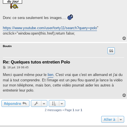
Donc ce sera seulement les images....
https://www.youtube.com/user/torty11/search?query=polo
"
onclick="window.open(this.href);return false;
Boutin
Re: Quelques tutos entretien Polo
M
18 juil. 19 06:45
e
s
Merci quand même pour le
lien
. C'est vrai que c'est en allemand et j'ai du
s
mal à tout comprendre. Et l'image est un peu flou quand je lance la vidéo
a
g
sur mon téléphone, mais bon, cette vidéo pourrait aider les autres à
e
entretenir leur polo.
Répondre
2 messages • Page
1
sur
1
Aller à