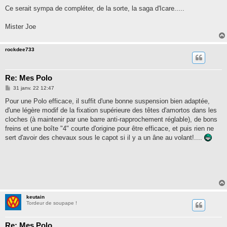
Ce serait sympa de compléter, de la sorte, la saga d'Icare.....
Mister Joe
rockdee733
Re: Mes Polo
M
31 janv. 22 12:47
e
s
Pour une Polo efficace, il suffit d'une bonne suspension bien adaptée,
s
d'une légère modif de la fixation supérieure des têtes d'amortos dans les
a
g
cloches (à maintenir par une barre anti-rapprochement réglable), de bons
e
freins et une boîte "4" courte d'origine pour être efficace, et puis rien ne
sert d'avoir des chevaux sous le capot si il y a un âne au volant!....
keutain
Tordeur de soupape !
Re: Mes Polo