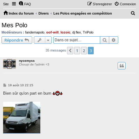
Site
FAQ
S’enregistrer
Connexion
R
Index du forum
Divers
Les Polos engagées en compétition
e
Mes Polo
c
Modérateurs :
fandemapolo
,
oof-will
,
lozoic
,
dj flex
,
TriPolo
h
Rechercher
Recherche 
Répondre
e
1
2
3
Précédente
35 messages
r
c
nycemyss
Choupi de l'admin <3
h
e
r
M
19 août 10 22:15
e
s
Bien sûr qu'on part en burn
s
a
g
e