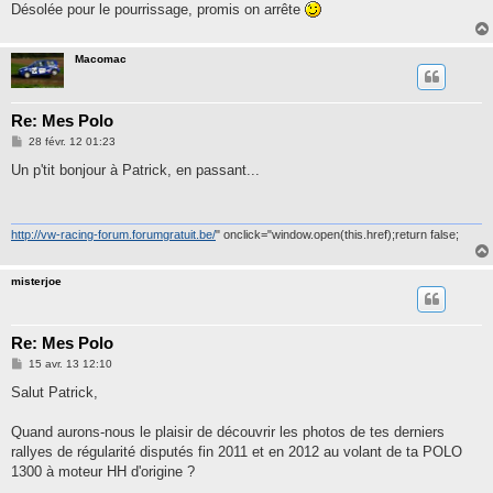
Désolée pour le pourrissage, promis on arrête
Macomac
Re: Mes Polo
M
28 févr. 12 01:23
e
s
Un p'tit bonjour à Patrick, en passant...
s
a
g
e
http://vw-racing-forum.forumgratuit.be/
" onclick="window.open(this.href);return false;
misterjoe
Re: Mes Polo
M
15 avr. 13 12:10
e
s
Salut Patrick,
s
a
g
Quand aurons-nous le plaisir de découvrir les photos de tes derniers
e
rallyes de régularité disputés fin 2011 et en 2012 au volant de ta POLO
1300 à moteur HH d'origine ?