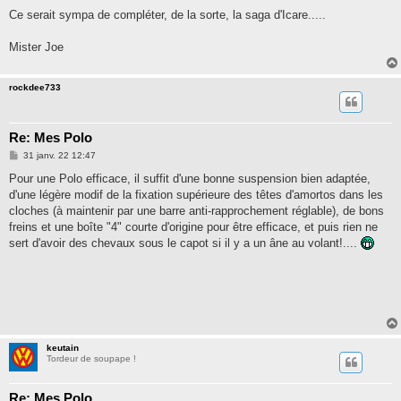
Ce serait sympa de compléter, de la sorte, la saga d'Icare.....
Mister Joe
rockdee733
Re: Mes Polo
M
31 janv. 22 12:47
e
s
Pour une Polo efficace, il suffit d'une bonne suspension bien adaptée,
s
d'une légère modif de la fixation supérieure des têtes d'amortos dans les
a
g
cloches (à maintenir par une barre anti-rapprochement réglable), de bons
e
freins et une boîte "4" courte d'origine pour être efficace, et puis rien ne
sert d'avoir des chevaux sous le capot si il y a un âne au volant!....
keutain
Tordeur de soupape !
Re: Mes Polo