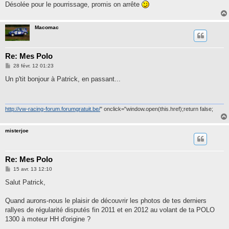
Désolée pour le pourrissage, promis on arrête
Macomac
Re: Mes Polo
M
28 févr. 12 01:23
e
s
Un p'tit bonjour à Patrick, en passant...
s
a
g
e
http://vw-racing-forum.forumgratuit.be/
" onclick="window.open(this.href);return false;
misterjoe
Re: Mes Polo
M
15 avr. 13 12:10
e
s
Salut Patrick,
s
a
g
Quand aurons-nous le plaisir de découvrir les photos de tes derniers
e
rallyes de régularité disputés fin 2011 et en 2012 au volant de ta POLO
1300 à moteur HH d'origine ?