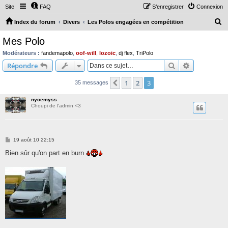
Site
FAQ
S’enregistrer
Connexion
R
Index du forum
Divers
Les Polos engagées en compétition
e
Mes Polo
c
Modérateurs :
fandemapolo
,
oof-will
,
lozoic
,
dj flex
,
TriPolo
h
Rechercher
Recherche 
Répondre
e
1
2
3
Précédente
35 messages
r
c
nycemyss
Choupi de l'admin <3
h
e
r
M
19 août 10 22:15
e
s
Bien sûr qu'on part en burn
s
a
g
e