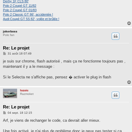
Derby 1F CLS 80'
Polo 2 Coupé GT 11/82
Polo 2 Coupé GT 01/83
Polo 2 Classic GT 86', accidentée !
Audi Coupé GT 5S 82', volée et brûlée !
jokerboss
Polo fan
Re: Le projet
M
31 août 18 07:49
e
s
je suis sur chrome, flash autorisé , mais ça ne fonctionne toujours pas ,
s
maintenant il y a le message :
a
g
e
Si le Selecta ne s'affiche pas, pensez � activer le plug in flash
lozoic
Razmoket
Re: Le projet
M
04 sept. 18 12:15
e
s
Arf, je viens de rechanger le code, ca devrait aller mieux.
s
a
g
Une fois activé, je n'ai plus de problème donc je peux pas tester si ca