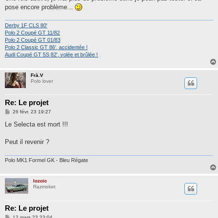
e
pose encore problème...
Derby 1F CLS 80'
Polo 2 Coupé GT 11/82
Polo 2 Coupé GT 01/83
Polo 2 Classic GT 86', accidentée !
Audi Coupé GT 5S 82', volée et brûlée !
Frà.V
Polo lover
Re: Le projet
M
26 févr. 23 19:27
e
s
Le Selecta est mort !!!
s
a
g
Peut il revenir ?
e
Polo MK1 Formel GK - Bleu Régate
lozoic
Razmoket
Re: Le projet
M
12 mars 23 23:04