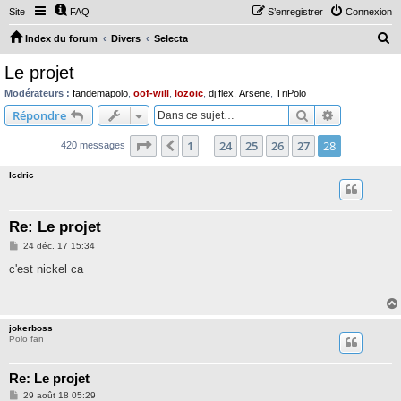
Site
FAQ
S’enregistrer
Connexion
R
Index du forum
Divers
Selecta
e
Le projet
c
Modérateurs :
fandemapolo
,
oof-will
,
lozoic
,
dj flex
,
Arsene
,
TriPolo
h
Rechercher
Recherche 
Répondre
e
Page
28
sur
28
1
24
25
26
27
28
Précédente
420 messages
r
…
c
lcdric
h
e
Re: Le projet
r
M
24 déc. 17 15:34
e
s
c'est nickel ca
s
a
g
e
jokerboss
Polo fan
Re: Le projet
M
29 août 18 05:29