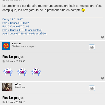
e
s
Le problème c'est de faire tourner une animation flash et maintenant c'est
s
compliqué, les navigateurs ne le prennent plus en compte
a
g
e
Derby 1F CLS 80'
Polo 2 Coupé GT 11/82
Polo 2 Coupé GT 01/83
Polo 2 Classic GT 86', accidentée !
Audi Coupé GT 5S 82', volée et brûlée !
keutain
Tordeur de soupape !
Re: Le projet
M
14 mars 23 15:30
e
s
s
a
g
e
Frà.V
Polo lover
Re: Le projet
M
21 mars 23 13:16
e