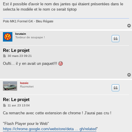
s
Est il possible d'avoir le nom des jantes qui étaient présentées dans le
s
selecta le modèle et le nom ce serait tiptop
a
g
e
Polo MK1 Formel GK - Bleu Régate
keutain
Tordeur de soupape !
Re: Le projet
M
30 mars 23 09:21
e
s
Oufti... il y en avait un paquet!!!
s
a
g
e
lozoic
Razmoket
Re: Le projet
M
11 avr. 23 13:04
e
s
Ca remarche avec cette extension de chrome ! J'aurai pas cru !
s
a
g
"Flash Player pour le Web"
e
https://chrome.google.com/webstore/deta ... gh/related
"