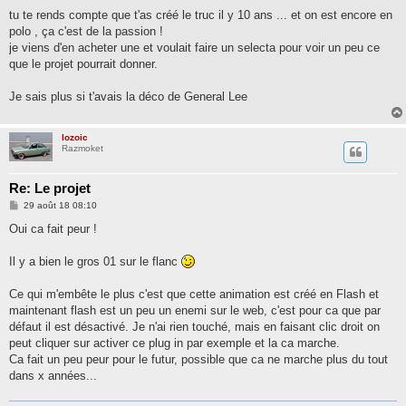
e
s
tu te rends compte que t'as créé le truc il y 10 ans ... et on est encore en
s
polo , ça c'est de la passion !
a
g
je viens d'en acheter une et voulait faire un selecta pour voir un peu ce
e
que le projet pourrait donner.
Je sais plus si t'avais la déco de General Lee
lozoic
Razmoket
Re: Le projet
M
29 août 18 08:10
e
s
Oui ca fait peur !
s
a
g
Il y a bien le gros 01 sur le flanc
e
Ce qui m'embête le plus c'est que cette animation est créé en Flash et
maintenant flash est un peu un enemi sur le web, c'est pour ca que par
défaut il est désactivé. Je n'ai rien touché, mais en faisant clic droit on
peut cliquer sur activer ce plug in par exemple et la ca marche.
Ca fait un peu peur pour le futur, possible que ca ne marche plus du tout
dans x années...