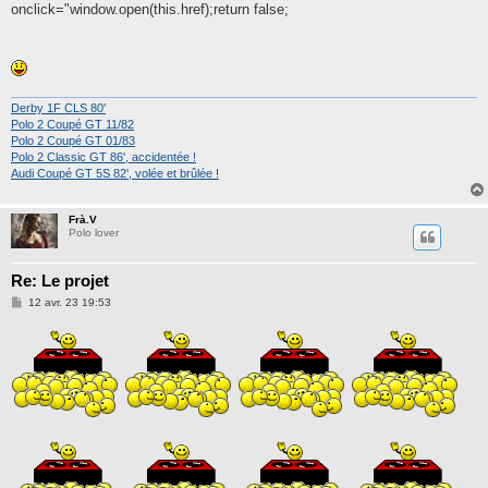
onclick="window.open(this.href);return false;
Derby 1F CLS 80'
Polo 2 Coupé GT 11/82
Polo 2 Coupé GT 01/83
Polo 2 Classic GT 86', accidentée !
Audi Coupé GT 5S 82', volée et brûlée !
Frà.V
Polo lover
Re: Le projet
M
12 avr. 23 19:53
e
s
s
a
g
e