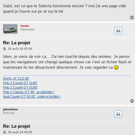
e
s
Salut, est ce que le Selecta fonctionne encore ? moi j'ai une page vide
s
quand je l'ouvre sur pc et sur le tel
a
g
e
lozoic
Razmoket
Re: Le projet
M
29 août 18 05:54
e
s
Idem, je viens de voir ca... J'ai rien touché depuis des années. Je pense
s
que les navigateurs ont changé quelque chose car c'est un fichier flash et
a
g
maintenant ils les désactivent directement. Je vais regarder ca
e
Derby 1F CLS 80'
Polo 2 Coupé GT 11/82
Polo 2 Coupé GT 01/83
Polo 2 Classic GT 86', accidentée !
Audi Coupé GT 5S 82', volée et brûlée !
jokerboss
Polo fan
Re: Le projet
M
29 août 18 06:06