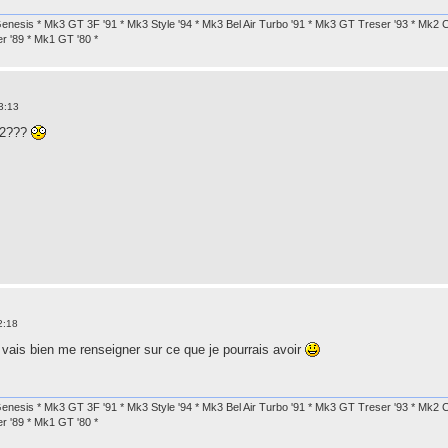
enesis * Mk3 GT 3F '91 * Mk3 Style '94 * Mk3 Bel Air Turbo '91 * Mk3 GT Treser '93 * Mk2 
r '89 * Mk1 GT '80 *
3:13
s 2???
2:18
vais bien me renseigner sur ce que je pourrais avoir
enesis * Mk3 GT 3F '91 * Mk3 Style '94 * Mk3 Bel Air Turbo '91 * Mk3 GT Treser '93 * Mk2 
r '89 * Mk1 GT '80 *