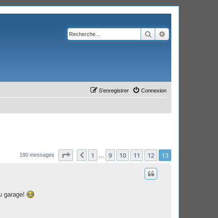
Rechercher
Recherche avanc
S’enregistrer
Connexion
Page
13
sur
13
1
9
10
11
12
13
Précédente
190 messages
…
du garage!