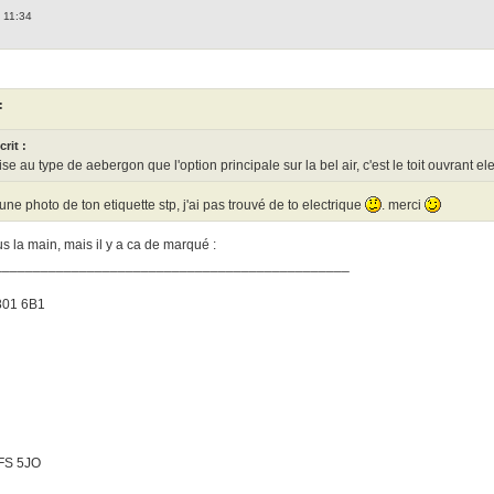
 11:34
:
crit :
ise au type de aebergon que l'option principale sur la bel air, c'est le toit ouvrant e
une photo de ton etiquette stp, j'ai pas trouvé de to electrique
. merci
us la main, mais il y a ca de marqué :
______________________________________________
 801 6B1
3FS 5JO