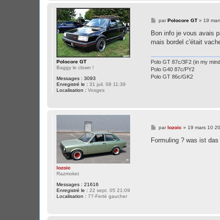
M
par
Polocore GT
»
19 mar
e
s
Bon info je vous avais pa
s
mais bordel c'était vach
a
g
e
Polo GT 87c/3F2 (in my mind.
Polocore GT
Baggy le clown !
Polo G40 87c/PY2
Polo GT 86c/GK2
Messages :
3093
Enregistré le :
31 juil. 08 11:39
Localisation :
Vosges
M
par
lozoic
»
19 mars 10 2
e
s
Formuling ? was ist das
s
a
g
e
lozoic
Razmoket
Messages :
21616
Enregistré le :
22 sept. 05 21:09
Localisation :
77-Ferté gaucher