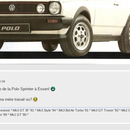
0:36
b de la Polo Sprinter à Essen!
ma mère travail ou?
enesis * Mk3 GT 3F '91 * Mk3 Style '94 * Mk3 Bel Air Turbo '91 * Mk3 GT Treser '93 * Mk2 
r '89 * Mk1 GT '80 *