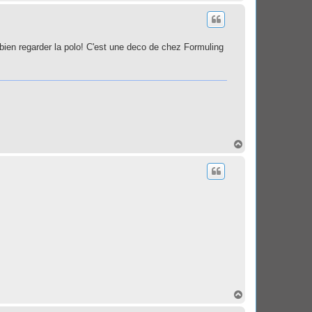
a
u
t
et bien regarder la polo! C'est une deco de chez Formuling
H
a
u
t
H
a