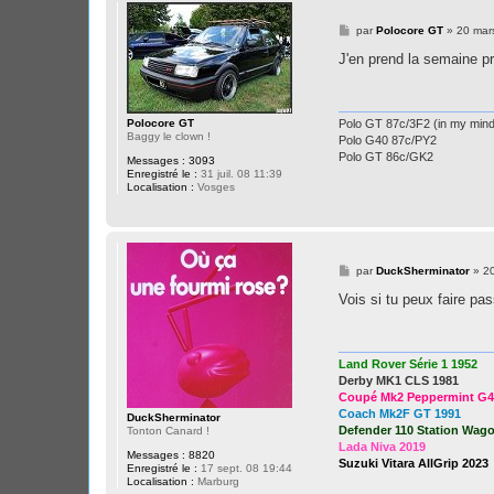
M
par
Polocore GT
»
20 mar
e
s
J'en prend la semaine p
s
a
g
e
Polo GT 87c/3F2 (in my mind.
Polocore GT
Baggy le clown !
Polo G40 87c/PY2
Polo GT 86c/GK2
Messages :
3093
Enregistré le :
31 juil. 08 11:39
Localisation :
Vosges
M
par
DuckSherminator
»
2
e
s
Vois si tu peux faire p
s
a
g
e
Land Rover Série 1 1952
Derby MK1 CLS 1981
Coupé Mk2 Peppermint G4
Coach Mk2F GT 1991
DuckSherminator
Defender 110 Station Wag
Tonton Canard !
Lada Niva 2019
Messages :
8820
Suzuki Vitara AllGrip 2023
Enregistré le :
17 sept. 08 19:44
Localisation :
Marburg