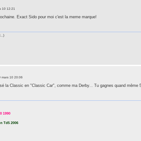
s 10 12:21
rochaine. Exact Sido pour moi c'est la meme marque!
..)
0 mars 10 20:06
assé la Classic en "Classic Car", comme ma Derby... Tu gagnes quand même 
0 1990
on Td5 2006