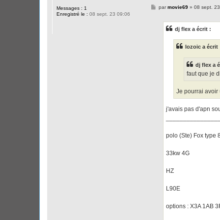
M
par
movie69
»
08 sept. 23
Messages :
1
e
Enregistré le :
08 sept. 23 09:06
s
s
dj flex a écrit :
a
g
e
lozoic a écrit 
dj flex a é
faut que je d
Je pourrai avoir 
j'avais pas d'apn so
_______________
polo (Ste) Fox type
33kw 4G
HZ
L90E
options : X3A 1AB 