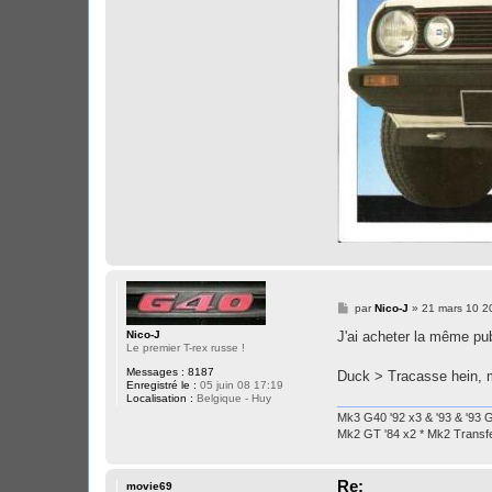
M
par
Nico-J
»
21 mars 10 2
e
s
Nico-J
J'ai acheter la même pu
s
Le premier T-rex russe !
a
Messages :
8187
g
Duck > Tracasse hein, 
Enregistré le :
05 juin 08 17:19
e
Localisation :
Belgique - Huy
Mk3 G40 '92 x3 & '93 & '93 G
Mk2 GT '84 x2 * Mk2 Transfe
Re:
movie69