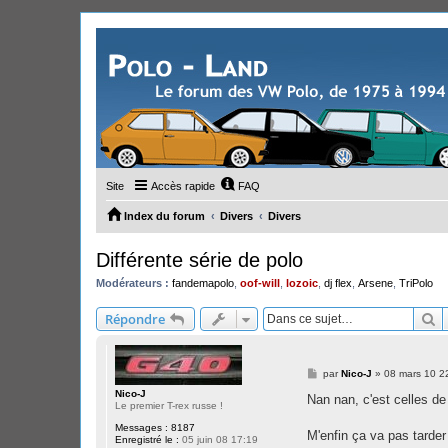
Site
Accès rapide
FAQ
Index du forum
Divers
Divers
Différente série de polo
Modérateurs :
fandemapolo
,
oof-will
,
lozoic
,
dj flex
,
Arsene
,
TriPolo
R
Répondre
M
par
Nico-J
»
08 mars 10 2
e
Nico-J
s
Nan nan, c'est celles de
Le premier T-rex russe !
s
a
Messages :
8187
g
M'enfin ça va pas tarder
Enregistré le :
05 juin 08 17:19
e