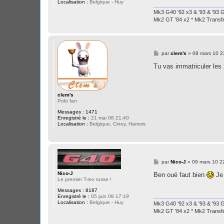
Localisation :
Belgique - Huy
Mk3 G40 '92 x3 & '93 & '93 G
Mk2 GT '84 x2 * Mk2 Transfe
M
par
clem's
»
08 mars 10 2
e
s
Tu vas immatriculer le
s
a
g
e
clem's
Polo fan
Messages :
1471
Enregistré le :
21 mai 08 21:40
Localisation :
Belgique, Ciney, Hamois
M
par
Nico-J
»
09 mars 10 2
e
s
Nico-J
Ben oué faut bien
Je 
s
Le premier T-rex russe !
a
Messages :
8187
g
Enregistré le :
05 juin 08 17:19
e
Localisation :
Belgique - Huy
Mk3 G40 '92 x3 & '93 & '93 G
Mk2 GT '84 x2 * Mk2 Transfe