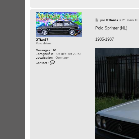
M
par
GTfan67
»
21 mars 10
e
s
Polo Sprinter (NL)
s
a
g
1985-1987
GTfan67
e
Polo driver
Messages :
61
Enregistré le :
06 déc. 09 23:53
Localisation :
Germany
C
Contact :
o
n
t
a
c
t
e
r
G
T
f
a
n
6
7