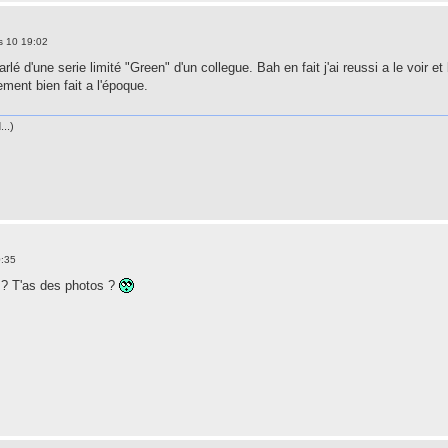
s 10 19:02
rlé d'une serie limité "Green" d'un collegue. Bah en fait j'ai reussi a le voir 
ement bien fait a l'époque.
..)
0:35
 ? T'as des photos ?