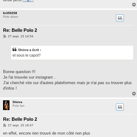
tumblr perso
- - là - -
6ril59258
Polo driver
Re: Belle Polo 2
M
27 sept. 15 14:54
e
s
s
Shinra a écrit :
a
g
et sous le capot?
e
Bonne question !!!
Je l'ai trouvée sur instagram ..
J'ai cherché vite sur d'autres plateformes mais je n'ai pas su trouver plus
d'infos !
Shinra
Polo fan
Re: Belle Polo 2
M
27 sept. 15 19:47
e
s
en effet, encore rien trouvé de mon côté non plus
s