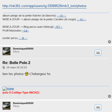
a
g
http://ink361.com/app/users/ig-33099529/mk3_toni/photos
e
album piwigo de la petite
Katrine (la blanche)
- - ici - -
MISE A JOUR -> album piwigo de la petite
Caroline (la rouge)
- - ici - -
MISE A JOUR -> Blog perso auto-hébergé
--ICI --
Profil Mastodon
--Là--
tumblr perso
- - là - -
Dominique60000
Pilote
Re: Belle Polo 2
M
16 mars 16 23:22
e
s
ben les photos
L'hebergeur hs
s
a
g
e
polo II Collège Type 86CHZ1
Dominique60000
Pilote