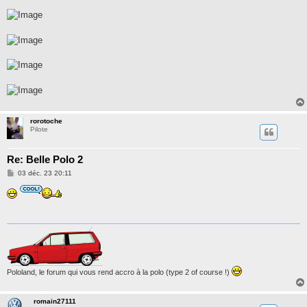
a
g
e
rorotoche
Pilote
Re: Belle Polo 2
M
03 déc. 23 20:11
e
s
s
a
g
e
Pololand, le forum qui vous rend accro à la polo (type 2 of course !)
romain27111