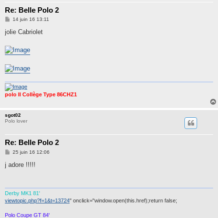
Re: Belle Polo 2
M
14 juin 16 13:11
e
s
jolie Cabriolet
s
a
g
e
polo II Collège Type 86CHZ1
sgot02
Polo lover
Re: Belle Polo 2
M
25 juin 16 12:06
e
s
j adore !!!!!
s
a
g
e
Derby MK1 81'
viewtopic.php?f=1&t=13724
" onclick="window.open(this.href);return false;
Polo Coupe GT 84'