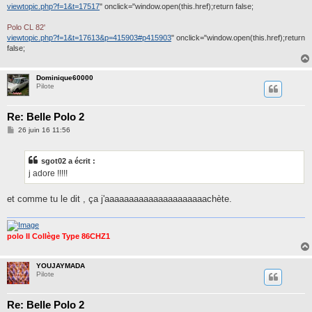
viewtopic.php?f=1&t=17517
" onclick="window.open(this.href);return false;
Polo CL 82'
viewtopic.php?f=1&t=17613&p=415903#p415903
" onclick="window.open(this.href);return
false;
Dominique60000
Pilote
Re: Belle Polo 2
M
26 juin 16 11:56
e
s
s
sgot02 a écrit :
a
g
j adore !!!!!
e
et comme tu le dit , ça j'aaaaaaaaaaaaaaaaaaaaachète.
polo II Collège Type 86CHZ1
YOUJAYMADA
Pilote
Re: Belle Polo 2