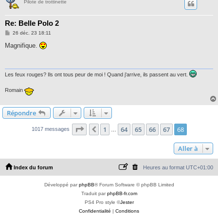
Pilote de trottinette
Re: Belle Polo 2
M
26 déc. 23 18:11
e
s
Magnifique.
s
a
g
e
Les feux rouges? Ils ont tous peur de moi ! Quand j'arrive, ils passent au vert.
Romain
Répondre
Page
68
sur
68
1
64
65
66
67
68
Précédente
1017 messages
…
Aller à
Index du forum
Heures au format
UTC+01:00
Développé par
phpBB
® Forum Software © phpBB Limited
Traduit par
phpBB-fr.com
PS4 Pro style ©
Jester
Confidentialité
|
Conditions