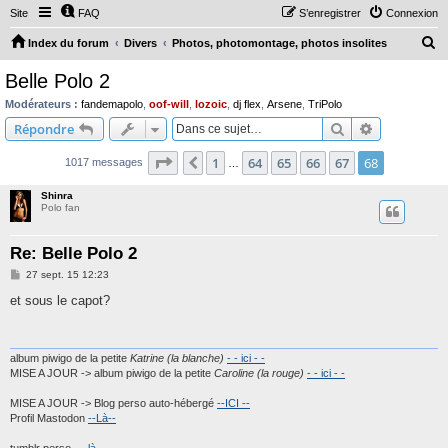
Site
FAQ
S’enregistrer
Connexion
R
Index du forum
Divers
Photos, photomontage, photos insolites
e
Belle Polo 2
c
Modérateurs :
fandemapolo
,
oof-will
,
lozoic
,
dj flex
,
Arsene
,
TriPolo
h
Rechercher
Recherche 
Répondre
e
Page
68
sur
68
1
64
65
66
67
68
Précédente
1017 messages
r
…
c
Shinra
Polo fan
h
e
Re: Belle Polo 2
r
M
27 sept. 15 12:23
e
s
et sous le capot?
s
a
g
e
album piwigo de la petite
Katrine (la blanche)
- - ici - -
MISE A JOUR -> album piwigo de la petite
Caroline (la rouge)
- - ici - -
MISE A JOUR -> Blog perso auto-hébergé
--ICI --
Profil Mastodon
--Là--