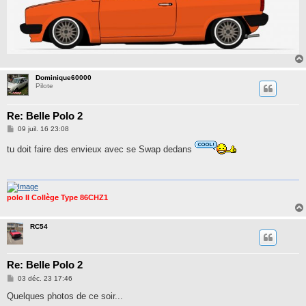
Dominique60000
Pilote
Re: Belle Polo 2
M
09 juil. 16 23:08
e
s
tu doit faire des envieux avec se Swap dedans
s
a
g
e
polo II Collège Type 86CHZ1
RC54
Re: Belle Polo 2
M
03 déc. 23 17:46
e
s
Quelques photos de ce soir...
s