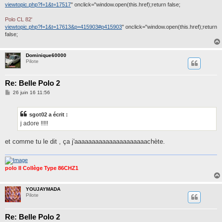
viewtopic.php?f=1&t=17517
" onclick="window.open(this.href);return false;
Polo CL 82'
viewtopic.php?f=1&t=17613&p=415903#p415903
" onclick="window.open(this.href);return
false;
Dominique60000
Pilote
Re: Belle Polo 2
M
26 juin 16 11:56
e
s
s
sgot02 a écrit :
a
g
j adore !!!!!
e
et comme tu le dit , ça j'aaaaaaaaaaaaaaaaaaaaachète.
polo II Collège Type 86CHZ1
YOUJAYMADA
Pilote
Re: Belle Polo 2