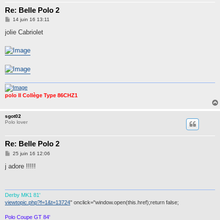
Re: Belle Polo 2
M
14 juin 16 13:11
e
s
jolie Cabriolet
s
a
g
e
polo II Collège Type 86CHZ1
sgot02
Polo lover
Re: Belle Polo 2
M
25 juin 16 12:06
e
s
j adore !!!!!
s
a
g
e
Derby MK1 81'
viewtopic.php?f=1&t=13724
" onclick="window.open(this.href);return false;
Polo Coupe GT 84'