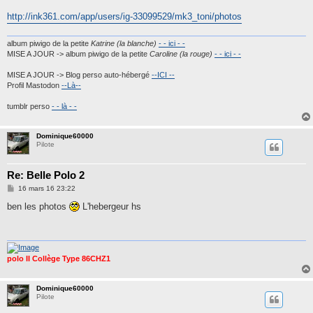
a
g
http://ink361.com/app/users/ig-33099529/mk3_toni/photos
e
album piwigo de la petite
Katrine (la blanche)
- - ici - -
MISE A JOUR -> album piwigo de la petite
Caroline (la rouge)
- - ici - -
MISE A JOUR -> Blog perso auto-hébergé
--ICI --
Profil Mastodon
--Là--
tumblr perso
- - là - -
Dominique60000
Pilote
Re: Belle Polo 2
M
16 mars 16 23:22
e
s
ben les photos
L'hebergeur hs
s
a
g
e
polo II Collège Type 86CHZ1
Dominique60000
Pilote