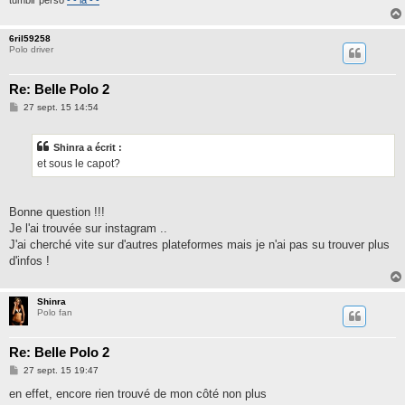
tumblr perso
- - là - -
6ril59258
Polo driver
Re: Belle Polo 2
M
27 sept. 15 14:54
e
s
s
Shinra a écrit :
a
g
et sous le capot?
e
Bonne question !!!
Je l'ai trouvée sur instagram ..
J'ai cherché vite sur d'autres plateformes mais je n'ai pas su trouver plus
d'infos !
Shinra
Polo fan
Re: Belle Polo 2
M
27 sept. 15 19:47
e
s
en effet, encore rien trouvé de mon côté non plus
s