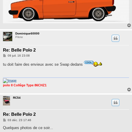
Dominique60000
Pilote
Re: Belle Polo 2
M
09 juil. 16 23:08
e
s
tu doit faire des envieux avec se Swap dedans
s
a
g
e
polo II Collège Type 86CHZ1
RC54
Re: Belle Polo 2
M
03 déc. 23 17:46
e
s
Quelques photos de ce soir...
s