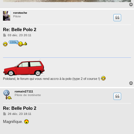
rorotoche
Pilote
Re: Belle Polo 2
M
03 déc. 23 20:11
e
s
s
a
g
e
Pololand, le forum qui vous rend accro à la polo (type 2 of course !)
romain27111
Pilote de trottinette
Re: Belle Polo 2
M
26 déc. 23 18:11
e
s
Magnifique.
s
a
g