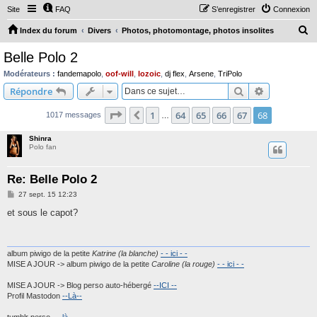
Site
FAQ
S’enregistrer
Connexion
R
Index du forum
Divers
Photos, photomontage, photos insolites
e
Belle Polo 2
c
Modérateurs :
fandemapolo
,
oof-will
,
lozoic
,
dj flex
,
Arsene
,
TriPolo
h
Rechercher
Recherche 
Répondre
e
Page
68
sur
68
1
64
65
66
67
68
Précédente
1017 messages
r
…
c
Shinra
Polo fan
h
e
Re: Belle Polo 2
r
M
27 sept. 15 12:23
e
s
et sous le capot?
s
a
g
e
album piwigo de la petite
Katrine (la blanche)
- - ici - -
MISE A JOUR -> album piwigo de la petite
Caroline (la rouge)
- - ici - -
MISE A JOUR -> Blog perso auto-hébergé
--ICI --
Profil Mastodon
--Là--