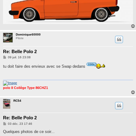
Dominique60000
Pilote
Re: Belle Polo 2
M
09 juil. 16 23:08
e
s
tu doit faire des envieux avec se Swap dedans
s
a
g
e
polo II Collège Type 86CHZ1
RC54
Re: Belle Polo 2
M
03 déc. 23 17:46
e
s
Quelques photos de ce soir...
s