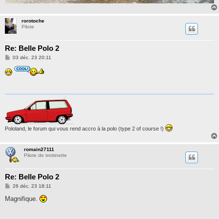
rorotoche
Pilote
Re: Belle Polo 2
M
03 déc. 23 20:11
e
s
s
a
g
e
Pololand, le forum qui vous rend accro à la polo (type 2 of course !)
romain27111
Pilote de trottinette
Re: Belle Polo 2
M
26 déc. 23 18:11
e
s
Magnifique.
s
a
g