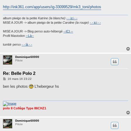
a
g
http://ink361.com/app/users/ig-33099529/mk3_toni/photos
e
album piwigo de la petite
Katrine (la blanche)
- - ici - -
MISE A JOUR -> album piwigo de la petite
Caroline (la rouge)
- - ici - -
MISE A JOUR -> Blog perso auto-hébergé
--ICI --
Profil Mastodon
--Là--
tumblr perso
- - là - -
Dominique60000
Pilote
Re: Belle Polo 2
M
16 mars 16 23:22
e
s
ben les photos
L'hebergeur hs
s
a
g
e
polo II Collège Type 86CHZ1
Dominique60000
Pilote