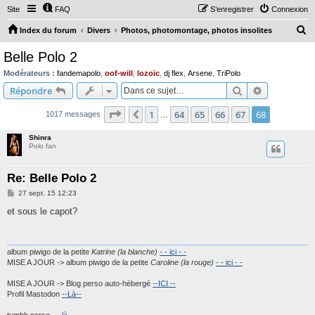
Site
FAQ
S’enregistrer
Connexion
R
Index du forum
Divers
Photos, photomontage, photos insolites
e
Belle Polo 2
c
Modérateurs :
fandemapolo
,
oof-will
,
lozoic
,
dj flex
,
Arsene
,
TriPolo
h
Rechercher
Recherche 
Répondre
e
Page
68
sur
68
1
64
65
66
67
68
Précédente
1017 messages
r
…
c
Shinra
Polo fan
h
e
Re: Belle Polo 2
r
M
27 sept. 15 12:23
e
s
et sous le capot?
s
a
g
e
album piwigo de la petite
Katrine (la blanche)
- - ici - -
MISE A JOUR -> album piwigo de la petite
Caroline (la rouge)
- - ici - -
MISE A JOUR -> Blog perso auto-hébergé
--ICI --
Profil Mastodon
--Là--