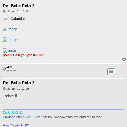
Re: Belle Polo 2
M
14 juin 16 13:11
e
s
jolie Cabriolet
s
a
g
e
polo II Collège Type 86CHZ1
sgot02
Polo lover
Re: Belle Polo 2
M
25 juin 16 12:06
e
s
j adore !!!!!
s
a
g
e
Derby MK1 81'
viewtopic.php?f=1&t=13724
" onclick="window.open(this.href);return false;
Polo Coupe GT 84'