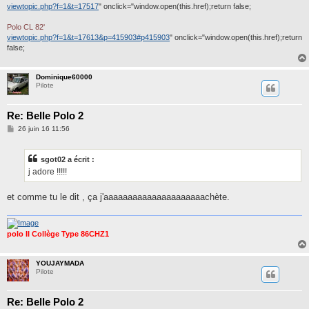
viewtopic.php?f=1&t=17517
" onclick="window.open(this.href);return false;
Polo CL 82'
viewtopic.php?f=1&t=17613&p=415903#p415903
" onclick="window.open(this.href);return
false;
Dominique60000
Pilote
Re: Belle Polo 2
M
26 juin 16 11:56
e
s
s
sgot02 a écrit :
a
g
j adore !!!!!
e
et comme tu le dit , ça j'aaaaaaaaaaaaaaaaaaaaachète.
polo II Collège Type 86CHZ1
YOUJAYMADA
Pilote
Re: Belle Polo 2