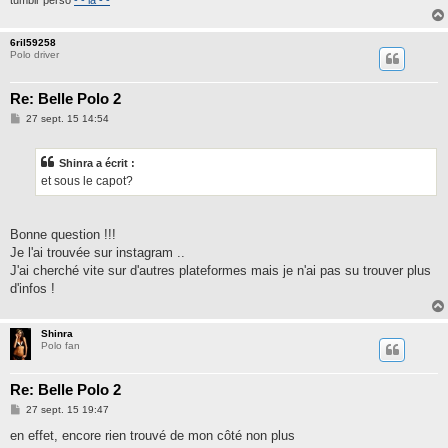
tumblr perso
- - là - -
6ril59258
Polo driver
Re: Belle Polo 2
M
27 sept. 15 14:54
e
s
s
Shinra a écrit :
a
g
et sous le capot?
e
Bonne question !!!
Je l'ai trouvée sur instagram ..
J'ai cherché vite sur d'autres plateformes mais je n'ai pas su trouver plus
d'infos !
Shinra
Polo fan
Re: Belle Polo 2
M
27 sept. 15 19:47
e
s
en effet, encore rien trouvé de mon côté non plus
s