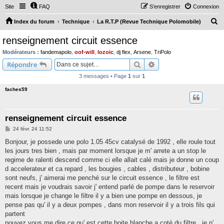
Site
FAQ
S’enregistrer
Connexion
R
Index du forum
Technique
La R.T.P (Revue Technique Polomobile)
e
renseignement circuit essence
c
Modérateurs :
fandemapolo
,
oof-will
,
lozoic
,
dj flex
,
Arsene
,
TriPolo
h
Rechercher
Recherche avancée
Répondre
e
3 messages • Page
1
sur
1
r
faches59
c
h
renseignement circuit essence
e
M
24 févr. 24 11:52
r
e
s
Bonjour, je possede une polo 1.05 45cv catalysé de 1992 , elle roule tout
s
les jours tres bien , mais par moment lorsque je m' arrete a un stop le
a
g
regime de ralenti descend comme ci elle allait calé mais je donne un coup
e
d accelerateur et ca repard , les bougies , cables , distributeur , bobine
sont neufs, j' aimerai me penché sur le circuit essence , le filtre est
recent mais je voudrais savoir j' entend parlé de pompe dans le reservoir
mais lorsque je change le filtre il y a bien une pompe en dessous, je
pense pas qu' il y a deux pompes , dans mon reservoir il y a trois fils qui
partent
pouvez vous me dire ce qu' est cette boite blanche a coté du filtre , je n'