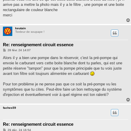
arrive pas a mettre la photo mais il y a le filtre , une pompe et une boite
rectangulaire de couleur blanche
merci
keutain
Tordeur de soupape !
Re: renseignement circuit essence
M
28 févr. 24 14:07
e
s
Alors il y a bien une pompe dans le réservoir, c'est la pré-pompe qui
s
envoie le carburant vers cette boite blanche dont tu parles, qui est une
a
g
petite réserve "tampon" pour que la pompe principale que tu vois juste
e
avant ton filtre soit toujours alimentée en carburant
Pour ton problème je ne pense pas que ce soit la pré-pompe vu les
symptômes que tu cites. Peut-être faire un bon nettoyage du système
d'injection et éventuellement voir à quel régime est ton ralenti?
faches59
Re: renseignement circuit essence
M
29 déc. 24 16:54