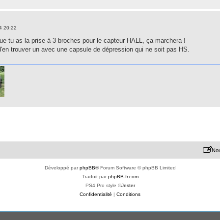
4 20:22
ue tu as la prise à 3 broches pour le capteur HALL, ça marchera !
a d'en trouver un avec une capsule de dépression qui ne soit pas HS.
Nou
Développé par
phpBB
® Forum Software © phpBB Limited
Traduit par
phpBB-fr.com
PS4 Pro style ©
Jester
Confidentialité
|
Conditions