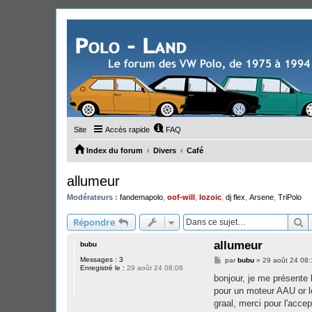
Site
Accès rapide
FAQ
Index du forum
Divers
Café
allumeur
Modérateurs :
fandemapolo
,
oof-will
,
lozoic
,
dj flex
,
Arsene
,
TriPolo
R
Répondre
allumeur
bubu
Messages :
3
M
par
bubu
»
29 août 24 08:
Enregistré le :
29 août 24 08:06
e
s
bonjour, je me présente 
s
pour un moteur AAU or le
a
g
graal, merci pour l'acce
e