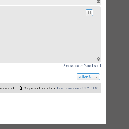
H
a
u
t
H
a
2 messages • Page
1
sur
1
u
t
Aller à
s contacter
Supprimer les cookies
Heures au format
UTC+01:00