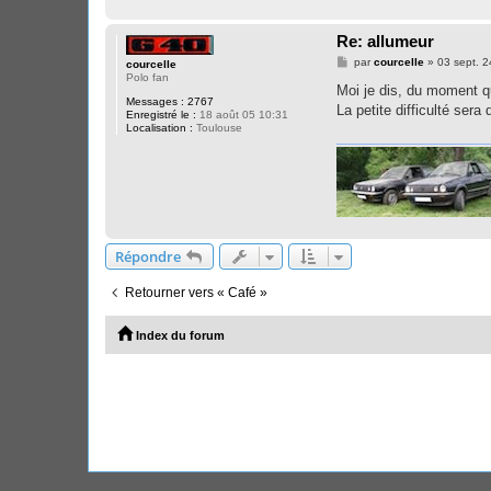
Re: allumeur
M
par
courcelle
»
03 sept. 2
courcelle
e
Polo fan
s
Moi je dis, du moment q
s
Messages :
2767
La petite difficulté ser
a
Enregistré le :
18 août 05 10:31
g
Localisation :
Toulouse
e
Répondre
Retourner vers « Café »
Index du forum