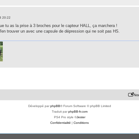
4 20:22
ue tu as la prise à 3 broches pour le capteur HALL, ça marchera !
a d'en trouver un avec une capsule de dépression qui ne soit pas HS.
Nou
Développé par
phpBB
® Forum Software © phpBB Limited
Traduit par
phpBB-fr.com
PS4 Pro style ©
Jester
Confidentialité
|
Conditions