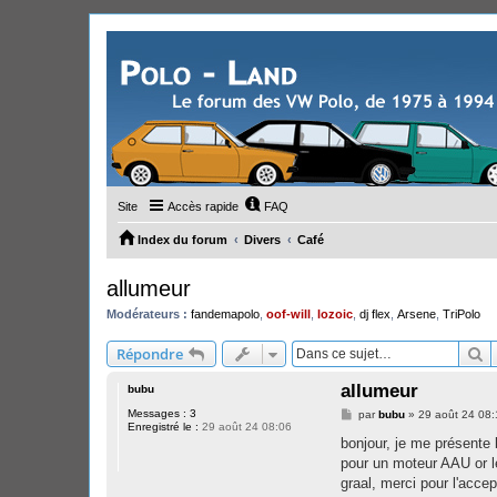
Site
Accès rapide
FAQ
Index du forum
Divers
Café
allumeur
Modérateurs :
fandemapolo
,
oof-will
,
lozoic
,
dj flex
,
Arsene
,
TriPolo
R
Répondre
allumeur
bubu
Messages :
3
M
par
bubu
»
29 août 24 08:
Enregistré le :
29 août 24 08:06
e
s
bonjour, je me présente 
s
pour un moteur AAU or le
a
g
graal, merci pour l'acce
e