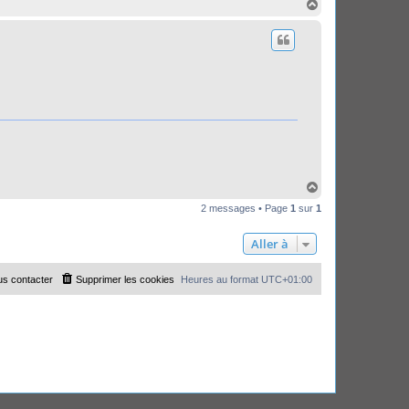
H
a
u
t
H
a
2 messages • Page
1
sur
1
u
t
Aller à
s contacter
Supprimer les cookies
Heures au format
UTC+01:00