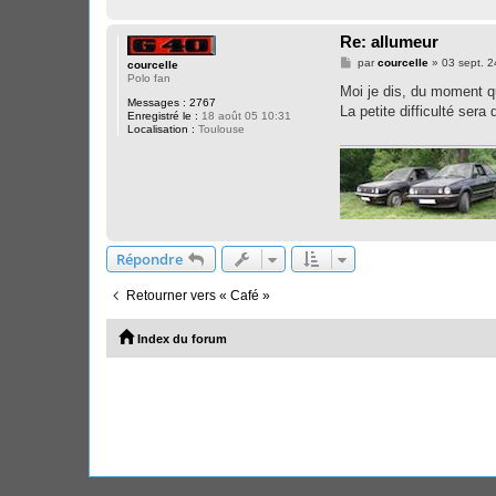
Re: allumeur
M
par
courcelle
»
03 sept. 2
courcelle
e
Polo fan
s
Moi je dis, du moment q
s
Messages :
2767
La petite difficulté ser
a
Enregistré le :
18 août 05 10:31
g
Localisation :
Toulouse
e
Répondre
Retourner vers « Café »
Index du forum