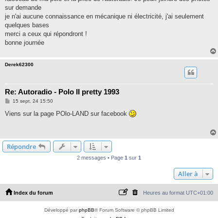
sur demande
je n'ai aucune connaissance en mécanique ni électricité, j'ai seulement
quelques bases
merci a ceux qui répondront !
bonne journée
Derek62300
Re: Autoradio - Polo II pretty 1993
M
15 sept. 24 15:50
e
s
Viens sur la page POlo-LAND sur facebook
s
a
g
e
Répondre
2 messages • Page
1
sur
1
Aller à
Index du forum
Heures au format
UTC+01:00
Développé par
phpBB
® Forum Software © phpBB Limited