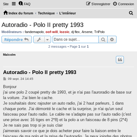
Site
FAQ
S’enregistrer
Connexion
R
Index du forum
Technique
L'intérieur
e
Autoradio - Polo II pretty 1993
c
Modérateurs :
fandemapolo
,
oof-will
,
lozoic
,
dj flex
,
Arsene
,
TriPolo
h
Rechercher
Recherche 
Répondre
e
2 messages • Page
1
sur
1
r
Malcolm
c
h
Autoradio - Polo II pretty 1993
e
M
09 sept. 24 14:45
r
e
s
Bonjour
s
j'ai une polo 2 coupé pretty de 1993, et je n'ai pas l'auroradio de base sur
a
g
la voiture. J'ai bien le cache.
e
Je souhaitais donc rajouter un auto radio, j'ai 2 haut parleurs, 1 dans
chaque porte. J'ai démonté le cache et la surprise, je n'ai qu'un seul
faisceau pour l'auto radio. Le cable ne s'adapte pas sur l'auto radio (c'est
une prise avec 16 tiges en 2*8) et la polo a un faisceau de 8 pins (2*4)
Je ne sais pas trop si je suis clair
j'aimerais savoir ce que je dois acheter pour faire la liaison entre le
faisceau de ma polo et la prise de l'autoradio. Je peux joindre des photos