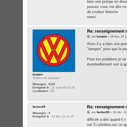
bien une pompe en dessou
pouvez vous me dire ce qu
de couleur blanche
merci
Re: renseignement c
M
par
keutain
»
28 févr. 24 
e
s
Alors il y a bien une po
s
"tampon" pour que la pom
a
g
e
Pour ton problème je ne
éventuellement voir à qu
keutain
Tordeur de soupape !
Messages :
6192
Enregistré le :
21 août 05 21:19
Localisation :
59
Re: renseignement c
faches59
M
par
faches59
»
29 déc. 24
Messages :
3
e
Enregistré le :
24 févr. 24 11:15
s
difficile a dire quand i
s
sur 3 cylindres,est ce q
a