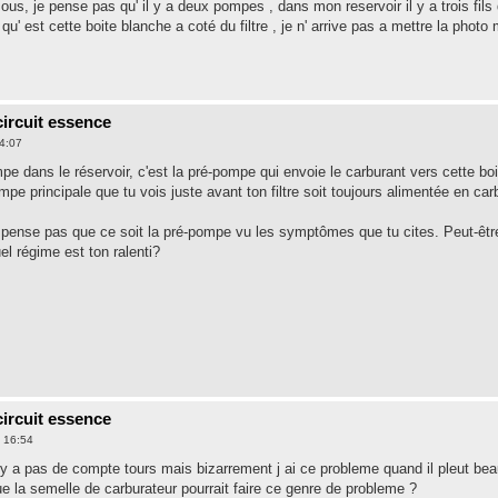
s, je pense pas qu' il y a deux pompes , dans mon reservoir il y a trois fils 
' est cette boite blanche a coté du filtre , je n' arrive pas a mettre la photo m
ircuit essence
14:07
mpe dans le réservoir, c'est la pré-pompe qui envoie le carburant vers cette boi
pe principale que tu vois juste avant ton filtre soit toujours alimentée en ca
 pense pas que ce soit la pré-pompe vu les symptômes que tu cites. Peut-être
el régime est ton ralenti?
ircuit essence
 16:54
l n y a pas de compte tours mais bizarrement j ai ce probleme quand il pleut bea
ue la semelle de carburateur pourrait faire ce genre de probleme ?