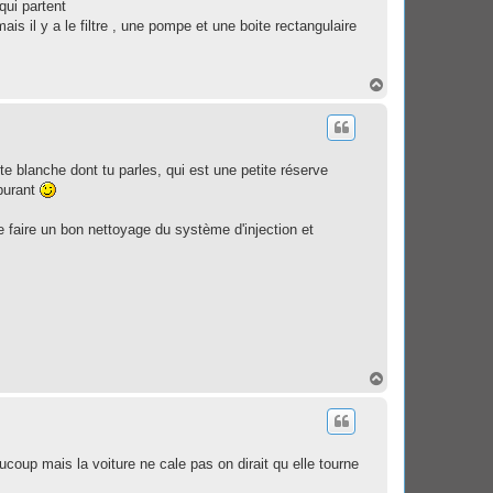
qui partent
ais il y a le filtre , une pompe et une boite rectangulaire
H
a
u
t
te blanche dont tu parles, qui est une petite réserve
rburant
 faire un bon nettoyage du système d'injection et
H
a
u
t
ucoup mais la voiture ne cale pas on dirait qu elle tourne