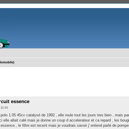
lomobile)
che avancée
rcuit essence
4 11:52
polo 1.05 45cv catalysé de 1992 , elle roule tout les jours tres bien , mais p
elle allait calé mais je donne un coup d accelerateur et ca repard , les bougie
essence , le filtre est recent mais je voudrais savoir j' entend parlé de pompe 