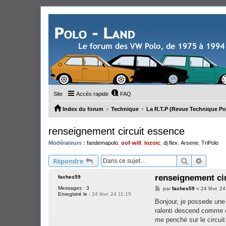
Site
Accès rapide
FAQ
Index du forum
Technique
La R.T.P (Revue Technique Po
renseignement circuit essence
Modérateurs :
fandemapolo
,
oof-will
,
lozoic
,
dj flex
,
Arsene
,
TriPolo
Rechercher
Recher
Répondre
renseignement ci
faches59
Messages :
3
M
par
faches59
»
24 févr. 2
Enregistré le :
24 févr. 24 11:15
e
s
Bonjour, je possede une 
s
ralenti descend comme ci 
a
g
me penché sur le circuit 
e