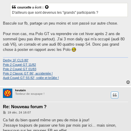
courcelle
a écrit :
D'ailleurs que sont devenus les "grands" participants ?
Bascule sur fb, partage un peu moins et son passé sur autre chose.
Pour mon cas, ma Polo GT va reprendre vie cet hiver après 2 ans de
sommeil (peu pas être partout). J'ai 3 mon daily qui m'a occupé (audi 80
cab V6), un corrado et une audi 80 quattro swap S4. Donc pas grand
chose à poster en rapport avec les Polo
Derby 1F CLS 80'
Polo 2 Coupé GT 11/82
Polo 2 Coupé GT 01/83
Polo 2 Classic GT 86', accidentée !
Audi Coupé GT 5S 82', volée et brûlée !
keutain
Tordeur de soupape !
Re: Nouveau forum ?
M
19 déc. 24 16:07
e
s
Ca fait du bien quand même un peu de mise à jour!
s
J'essaye toujours de passer une fois par mois par ici... mais sinon,
a
g
beaucoup sur les groupes FB en effet...