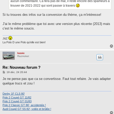
aucun commentaire. Ca fera pas de mal, il reste encore des spameurs à
trouver de 2021-2022 qui sont passer à travers
Si tu trouves des infos sur la conversion du thème, ça m'intéresse!
J'ai le même problème que toi avec une version plus récente (2013) mais
c'est le même soucis.
J&Z
La Polo D une Polo qu'elle est bien!
lozoic
Razmoket
Re: Nouveau forum ?
M
19 déc. 24 20:44
e
s
Je ne pense pas que ca se convertisse. Faut tout refaire. Je vais adapter
s
quelque trucs et zou !
a
g
e
Derby 1F CLS 80'
Polo 2 Coupé GT 11/82
Polo 2 Coupé GT 01/83
Polo 2 Classic GT 86', accidentée !
Audi Coupé GT 5S 82', volée et brûlée !