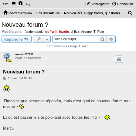
Site
FAQ
S’enregistrer
Connexion
R
Index du forum
Les utilisateurs
Nouveautés, suggestions, questions
e
Nouveau forum ?
c
Modérateurs :
fandemapolo
,
oof-will
,
lozoic
,
dj flex
,
Arsene
,
TriPolo
h
Rechercher
Recherche 
Répondre
e
12 messages • Page
1
sur
1
r
romain27111
c
Pilote de trottinette
h
Nouveau forum ?
e
M
18 déc. 24 04:46
r
e
s
s
a
g
e
J’imagine que personne répondra, mais c'est quoi ce nouveau forum tout
moche ?
Et ou est passer le site polo-land avec toutes les info ?
Merci.