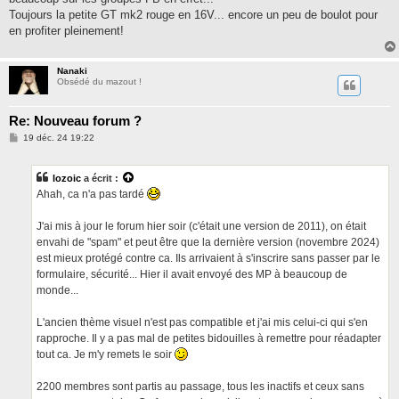
e
Toujours la petite GT mk2 rouge en 16V... encore un peu de boulot pour
en profiter pleinement!
Nanaki
Obsédé du mazout !
Re: Nouveau forum ?
M
19 déc. 24 19:22
e
s
s
lozoic
a écrit :
a
g
Ahah, ca n'a pas tardé
e
J'ai mis à jour le forum hier soir (c'était une version de 2011), on était
envahi de "spam" et peut être que la dernière version (novembre 2024)
est mieux protégé contre ca. Ils arrivaient à s'inscrire sans passer par le
formulaire, sécurité... Hier il avait envoyé des MP à beaucoup de
monde...
L'ancien thème visuel n'est pas compatible et j'ai mis celui-ci qui s'en
rapproche. Il y a pas mal de petites bidouilles à remettre pour réadapter
tout ca. Je m'y remets le soir
2200 membres sont partis au passage, tous les inactifs et ceux sans