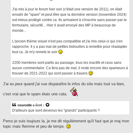
J'ai mis à jour le forum hier soir (c'était une version de 2011), on était
envahi de "spam" et peut être que la dernière version (novembre 2024)
est mieux protégé contre ca. Ils arrivaient à s'inscrire sans passer par le
formulaire, sécurité... Hier il avait envoyé des MP à beaucoup de
monde...
L'ancien thème visuel n'est pas compatible et j'ai mis celui-ci qui s'en
rapproche. Il y a pas mal de petites bidouilles à remettre pour réadapter
tout ca. Je m'y remets le soir
2200 membres sont partis au passage, tous les inactifs et ceux sans
aucun commentaire. Ca fera pas de mal, il reste encore des spameurs à
trouver de 2021-2022 qui sont passer à travers
J'ai eu peur quand j'ai vue disparaître le infos du site mais tout va bien,
c'est vrai que le spam étais une cata.
courcelle
a écrit :
D'ailleurs que sont devenus les "grands" participants ?
Perso je suis toujours la, je me dit régulièrement qu'il faut que je maj mon
topic mais flemme et peu de temps.