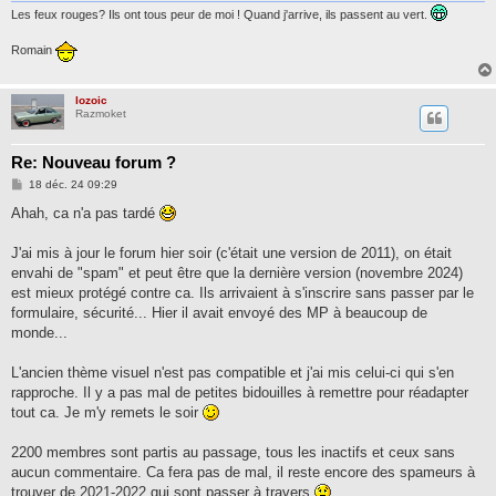
Les feux rouges? Ils ont tous peur de moi ! Quand j'arrive, ils passent au vert.
Romain
lozoic
Razmoket
Re: Nouveau forum ?
M
18 déc. 24 09:29
e
s
Ahah, ca n'a pas tardé
s
a
g
J'ai mis à jour le forum hier soir (c'était une version de 2011), on était
e
envahi de "spam" et peut être que la dernière version (novembre 2024)
est mieux protégé contre ca. Ils arrivaient à s'inscrire sans passer par le
formulaire, sécurité... Hier il avait envoyé des MP à beaucoup de
monde...
L'ancien thème visuel n'est pas compatible et j'ai mis celui-ci qui s'en
rapproche. Il y a pas mal de petites bidouilles à remettre pour réadapter
tout ca. Je m'y remets le soir
2200 membres sont partis au passage, tous les inactifs et ceux sans
aucun commentaire. Ca fera pas de mal, il reste encore des spameurs à
trouver de 2021-2022 qui sont passer à travers