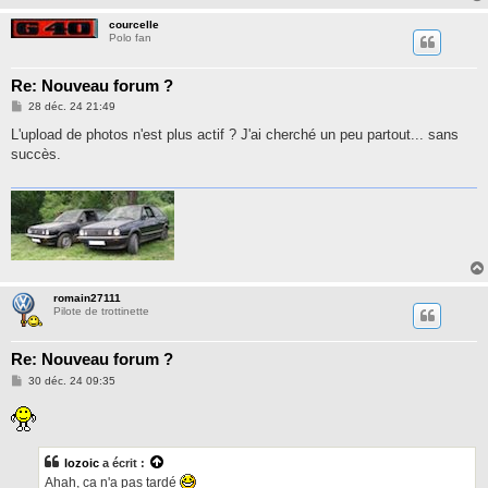
courcelle
Polo fan
Re: Nouveau forum ?
M
28 déc. 24 21:49
e
s
L'upload de photos n'est plus actif ? J'ai cherché un peu partout... sans
s
succès.
a
g
e
romain27111
Pilote de trottinette
Re: Nouveau forum ?
M
30 déc. 24 09:35
e
s
s
a
g
e
lozoic
a écrit :
Ahah, ca n'a pas tardé