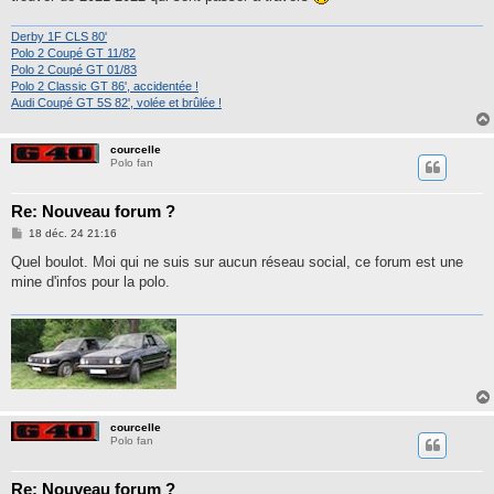
Derby 1F CLS 80'
Polo 2 Coupé GT 11/82
Polo 2 Coupé GT 01/83
Polo 2 Classic GT 86', accidentée !
Audi Coupé GT 5S 82', volée et brûlée !
courcelle
Polo fan
Re: Nouveau forum ?
M
18 déc. 24 21:16
e
s
Quel boulot. Moi qui ne suis sur aucun réseau social, ce forum est une
s
mine d'infos pour la polo.
a
g
e
courcelle
Polo fan
Re: Nouveau forum ?