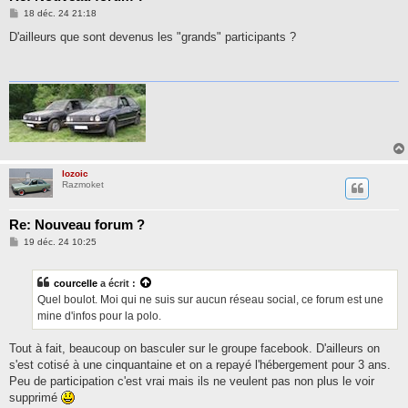
M
18 déc. 24 21:18
e
s
D'ailleurs que sont devenus les "grands" participants ?
s
a
g
e
lozoic
Razmoket
Re: Nouveau forum ?
M
19 déc. 24 10:25
e
s
s
courcelle
a écrit :
a
g
Quel boulot. Moi qui ne suis sur aucun réseau social, ce forum est une
e
mine d'infos pour la polo.
Tout à fait, beaucoup on basculer sur le groupe facebook. D'ailleurs on
s'est cotisé à une cinquantaine et on a repayé l'hébergement pour 3 ans.
Peu de participation c'est vrai mais ils ne veulent pas non plus le voir
supprimé