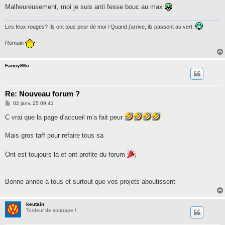
Malheureusement, moi je suis anti fesse bouc au max
Les feux rouges? Ils ont tous peur de moi ! Quand j'arrive, ils passent au vert.
Romain
Fancy86c
Re: Nouveau forum ?
M
02 janv. 25 09:41
e
s
C vrai que la page d'accueil m'a fait peur
s
a
g
Mais gros taff pour refaire tous sa
e
Ont est toujours là et ont profite du forum
Bonne année a tous et surtout que vos projets aboutissent
keutain
Tordeur de soupape !