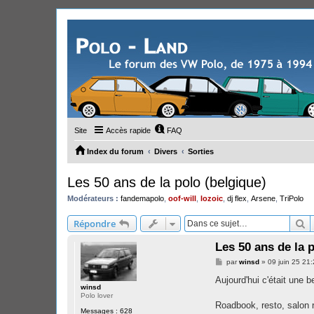
Site
Accès rapide
FAQ
Index du forum
Divers
Sorties
Les 50 ans de la polo (belgique)
Modérateurs :
fandemapolo
,
oof-will
,
lozoic
,
dj flex
,
Arsene
,
TriPolo
R
Répondre
Les 50 ans de la 
M
par
winsd
»
09 juin 25 21
e
s
Aujourd'hui c'était une b
s
winsd
a
Polo lover
g
Roadbook, resto, salon r
Messages :
628
e