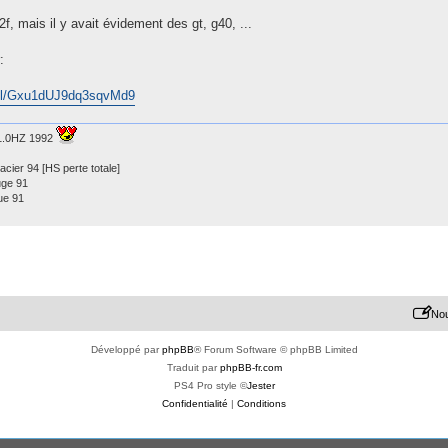
2f, mais il y avait évidement des gt, g40, ...
:
o.gl/Gxu1dUJ9dq3sqvMd9
 1.0HZ 1992
acier 94 [HS perte totale]
uge 91
ue 91
Nou
Développé par
phpBB
® Forum Software © phpBB Limited
Traduit par
phpBB-fr.com
PS4 Pro style ©
Jester
Confidentialité
|
Conditions