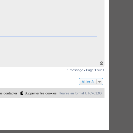
H
a
1 message • Page
1
sur
1
u
t
Aller à
s contacter
Supprimer les cookies
Heures au format
UTC+01:00