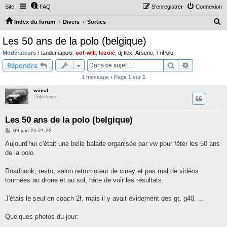
Site
FAQ
S’enregistrer
Connexion
R
Index du forum
Divers
Sorties
e
Les 50 ans de la polo (belgique)
c
Modérateurs :
fandemapolo
,
oof-will
,
lozoic
,
dj flex
,
Arsene
,
TriPolo
h
Rechercher
Recherche 
Répondre
e
1 message • Page
1
sur
1
r
winsd
c
Polo lover
h
Les 50 ans de la polo (belgique)
e
M
09 juin 25 21:22
r
e
s
Aujourd'hui c'était une belle balade organisée par vw pour fêter les 50 ans
s
de la polo.
a
g
e
Roadbook, resto, salon retromoteur de ciney et pas mal de vidéos
tournées au drone et au sol, hâte de voir les résultats.
J'étais le seul en coach 2f, mais il y avait évidement des gt, g40, ...
Quelques photos du jour: