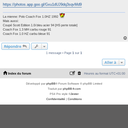
https://photos.app.goo.gl/Gxu1dUJ9dq3sqvMd9
La mienne: Polo Coach Fox 1.0HZ 1992
Mais aussi:
Coupé Scott Edition 1.0i bleu acier 94 [HS perte totale]
Coach Fox 1.3 MH carbu rouge 91
Coach Fox 1.0 HZ carbu bleue 91
Répondre
1 message • Page
1
sur
1
Aller à
Index du forum
Heures au format
UTC+01:00
Développé par
phpBB
® Forum Software © phpBB Limited
Traduit par
phpBB-fr.com
PS4 Pro style ©
Jester
Confidentialité
|
Conditions