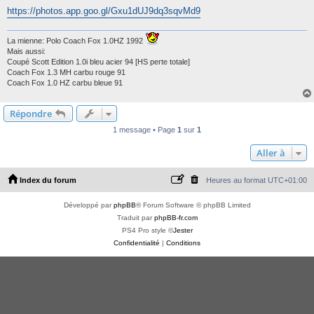
https://photos.app.goo.gl/Gxu1dUJ9dq3sqvMd9
La mienne: Polo Coach Fox 1.0HZ 1992
Mais aussi:
Coupé Scott Edition 1.0i bleu acier 94 [HS perte totale]
Coach Fox 1.3 MH carbu rouge 91
Coach Fox 1.0 HZ carbu bleue 91
Répondre
1 message • Page
1
sur
1
Aller à
Index du forum
Heures au format
UTC+01:00
Développé par
phpBB
® Forum Software © phpBB Limited
Traduit par
phpBB-fr.com
PS4 Pro style ©
Jester
Confidentialité
|
Conditions