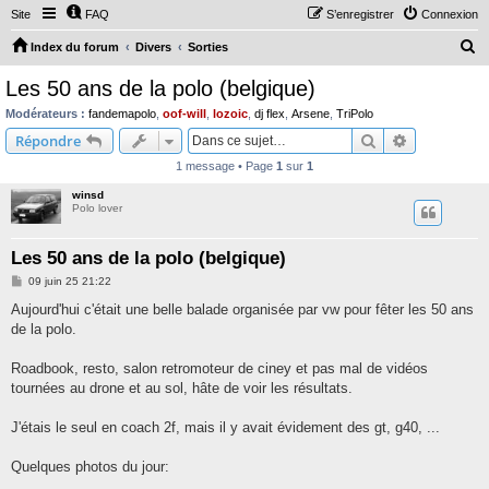
Site
FAQ
S’enregistrer
Connexion
R
Index du forum
Divers
Sorties
e
Les 50 ans de la polo (belgique)
c
Modérateurs :
fandemapolo
,
oof-will
,
lozoic
,
dj flex
,
Arsene
,
TriPolo
h
Rechercher
Recherche 
Répondre
e
1 message • Page
1
sur
1
r
winsd
c
Polo lover
h
Les 50 ans de la polo (belgique)
e
M
09 juin 25 21:22
r
e
s
Aujourd'hui c'était une belle balade organisée par vw pour fêter les 50 ans
s
de la polo.
a
g
e
Roadbook, resto, salon retromoteur de ciney et pas mal de vidéos
tournées au drone et au sol, hâte de voir les résultats.
J'étais le seul en coach 2f, mais il y avait évidement des gt, g40, ...
Quelques photos du jour: