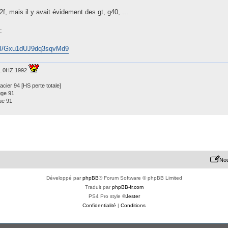
2f, mais il y avait évidement des gt, g40, ...
:
o.gl/Gxu1dUJ9dq3sqvMd9
 1.0HZ 1992
acier 94 [HS perte totale]
uge 91
ue 91
Nou
Développé par
phpBB
® Forum Software © phpBB Limited
Traduit par
phpBB-fr.com
PS4 Pro style ©
Jester
Confidentialité
|
Conditions