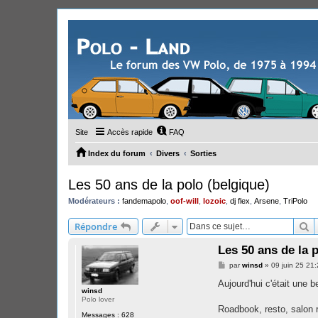
Site
Accès rapide
FAQ
Index du forum
Divers
Sorties
Les 50 ans de la polo (belgique)
Modérateurs :
fandemapolo
,
oof-will
,
lozoic
,
dj flex
,
Arsene
,
TriPolo
R
Répondre
Les 50 ans de la 
M
par
winsd
»
09 juin 25 21
e
s
Aujourd'hui c'était une b
s
winsd
a
Polo lover
g
Roadbook, resto, salon r
Messages :
628
e