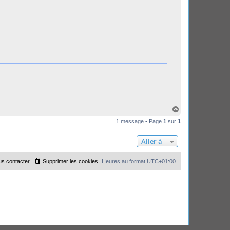
H
a
1 message • Page
1
sur
1
u
t
Aller à
s contacter
Supprimer les cookies
Heures au format
UTC+01:00