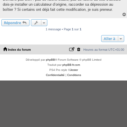
dois-je installer un calculateur d’origine, raccorder sa dépression au
boîtier ? Si certains ont déjà fait cette modification, je suis preneur.
Répondre
1 message • Page
1
sur
1
Aller à
Index du forum
Heures au format
UTC+01:00
Développé par
phpBB
® Forum Software © phpBB Limited
Traduit par
phpBB-fr.com
PS4 Pro style ©
Jester
Confidentialité
|
Conditions