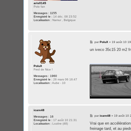
aris0145
Polo fan
Messages :
1155
Enregistré le :
14 déc. 08 23:52
Localisation :
Namur , Belgique
M
par
PoluX
»
19 août 10 19
e
s
un iveco 35c15 20 m2 fr
s
a
g
e
PoluX
Fred de Nice !
Messages :
1960
Enregistré le :
26 mars 06 16:47
Localisation :
Aube - 10
icare48
M
par
icare48
»
19 août 10 
Messages :
16
e
Enregistré le :
17 août 10 21:31
s
Vrai que en accélération,
Localisation :
Lozère (48)
s
freinage tard, et au pied
a