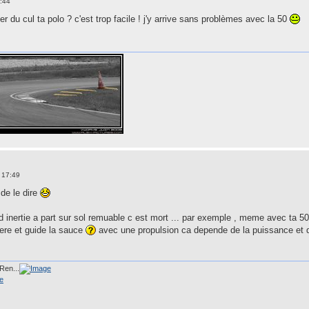
:44
sser du cul ta polo ? c'est trop facile ! j'y arrive sans problèmes avec la 50
 17:49
 de le dire
inertie a part sur sol remuable c est mort ... par exemple , meme avec ta 5
gere et guide la sauce
avec une propulsion ca depende de la puissance et du 
Ren...