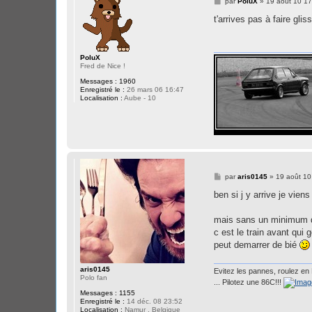
M
par
PoluX
»
19 août 10 17
e
s
t'arrives pas à faire gli
s
a
g
e
PoluX
Fred de Nice !
Messages :
1960
Enregistré le :
26 mars 06 16:47
Localisation :
Aube - 10
M
par
aris0145
»
19 août 10
e
s
ben si j y arrive je viens
s
a
g
mais sans un minimum d 
e
c est le train avant qui 
peut demarrer de bié
aris0145
Evitez les pannes, roulez en 
Polo fan
... Pilotez une 86C!!!
Messages :
1155
Enregistré le :
14 déc. 08 23:52
Localisation :
Namur , Belgique