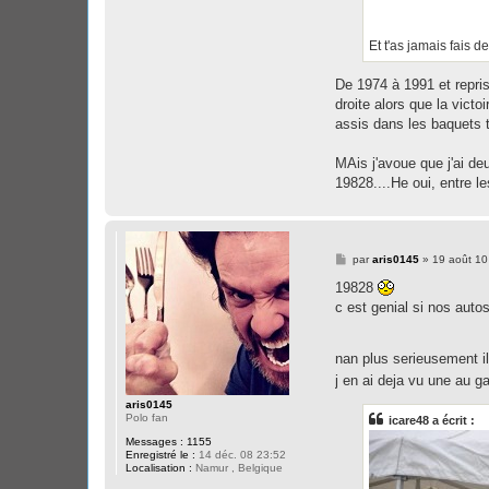
Et t'as jamais fais 
De 1974 à 1991 et reprise
droite alors que la vict
assis dans les baquets t
MAis j'avoue que j'ai de
19828....He oui, entre l
M
par
aris0145
»
19 août 10
e
s
19828
s
c est genial si nos auto
a
g
e
nan plus serieusement i
j en ai deja vu une au 
aris0145
Polo fan
icare48 a écrit :
Messages :
1155
Enregistré le :
14 déc. 08 23:52
Localisation :
Namur , Belgique