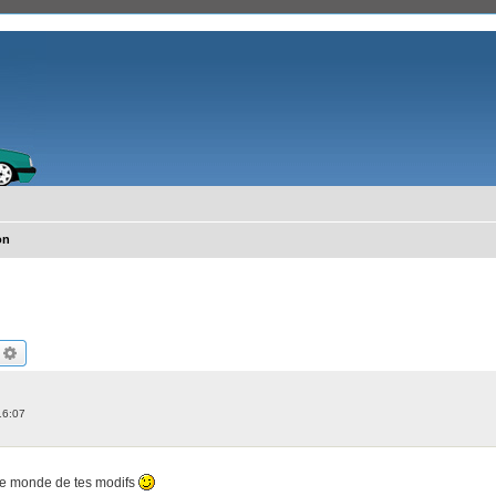
on
echercher
Recherche avancée
16:07
 le monde de tes modifs