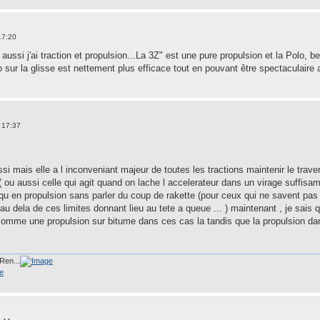
17:20
aussi j'ai traction et propulsion...La 3Z" est une pure propulsion et la Polo, be
sur la glisse est nettement plus efficace tout en pouvant être spectaculaire a
 17:37
aussi mais elle a l inconveniant majeur de toutes les tractions maintenir le tra
 ou aussi celle qui agit quand on lache l accelerateur dans un virage suffisame
 qu en propulsion sans parler du coup de rakette (pour ceux qui ne savent pa
 au dela de ces limites donnant lieu au tete a queue ... ) maintenant , je sais 
 comme une propulsion sur bitume dans ces cas la tandis que la propulsion dan
Ren...