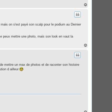
H
a
u
t
, mais on s'est payé son scalp pour le podium au Dernier
 je peux mettre une photo, mais son look en vaut la
H
a
u
t
 Z de mettre un max de photos et de raconter son histoire
tion d ailleur
H