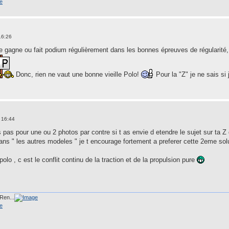
16:26
re gagne ou fait podium régulièrement dans les bonnes épreuves de régularité
Donc, rien ne vaut une bonne vieille Polo!
Pour la "Z" je ne sais si
 16:44
ets pas pour une ou 2 photos par contre si t as envie d etendre le sujet sur ta
ns " les autres modeles " je t encourage fortement a preferer cette 2eme solu
polo , c est le conflit continu de la traction et de la propulsion pure
Ren...