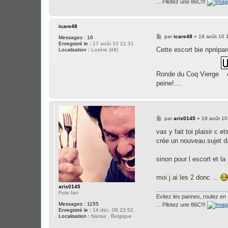
... Pilotez une 86C!!!
icare48
M
par
icare48
»
19 août 10 
Messages :
16
e
Enregistré le :
17 août 10 21:31
s
Cette escort bie nprépa
Localisation :
Lozère (48)
s
a
g
e
Ronde du Coq Vierge
peine!....
M
par
aris0145
»
19 août 10
e
s
vas y fait toi plaisir c 
s
crée un nouveau sujet da
a
g
e
sinon pour l escort et la 
moi j ai les 2 donc ...
aris0145
Polo fan
Evitez les pannes, roulez en 
Messages :
1155
... Pilotez une 86C!!!
Enregistré le :
14 déc. 08 23:52
Localisation :
Namur , Belgique