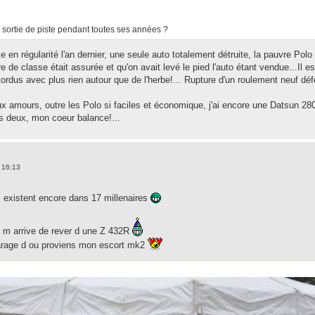
de sortie de piste pendant toutes ses années ?
 en régularité l'an dernier, une seule auto totalement détruite, la pauvre Polo 
oire de classe était assurée et qu'on avait levé le pied l'auto étant vendue...
ordus avec plus rien autour que de l'herbe!... Rupture d'un roulement neuf défe
ux amours, outre les Polo si faciles et économique, j'ai encore une Datsun 28
es deux, mon coeur balance!...
 16:13
s existent encore dans 17 millenaires
l m arrive de rever d une Z 432R
garage d ou proviens mon escort mk2