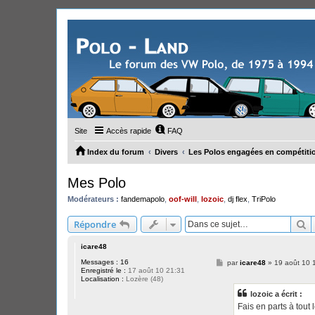
Site
Accès rapide
FAQ
Index du forum
Divers
Les Polos engagées en compétiti
Mes Polo
Modérateurs :
fandemapolo
,
oof-will
,
lozoic
,
dj flex
,
TriPolo
R
Répondre
icare48
Messages :
16
M
par
icare48
»
19 août 10 
Enregistré le :
17 août 10 21:31
e
Localisation :
Lozère (48)
s
s
lozoic a écrit :
a
g
Fais en parts à tout
e