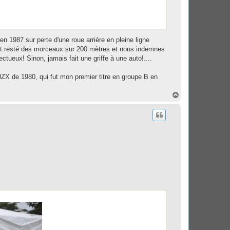
en 1987 sur perte d'une roue arrière en pleine ligne
Il est resté des morceaux sur 200 mètres et nous indemnes
ctueux! Sinon, jamais fait une griffe à une auto!....
0ZX de 1980, qui fut mon premier titre en groupe B en
H
a
u
t