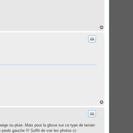
H
a
u
t
H
a
u
t
neige ou pluie..Mais pour la glisse sur ce type de terrain
 pieds gauche !!! Suffit de voir les photos ci-