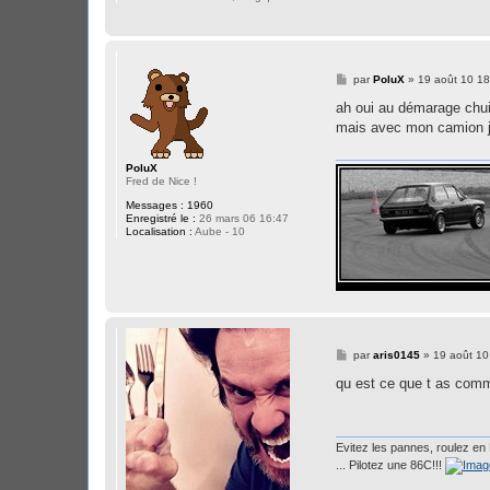
M
par
PoluX
»
19 août 10 18
e
s
ah oui au démarage chu
s
mais avec mon camion j'
a
g
e
PoluX
Fred de Nice !
Messages :
1960
Enregistré le :
26 mars 06 16:47
Localisation :
Aube - 10
M
par
aris0145
»
19 août 10
e
s
qu est ce que t as co
s
a
g
e
Evitez les pannes, roulez en 
... Pilotez une 86C!!!