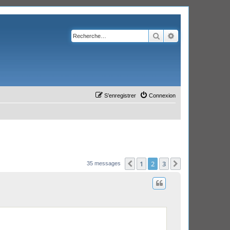
Rechercher
Recherche avanc
S’enregistrer
Connexion
1
2
3
Précédente
Suivante
35 messages