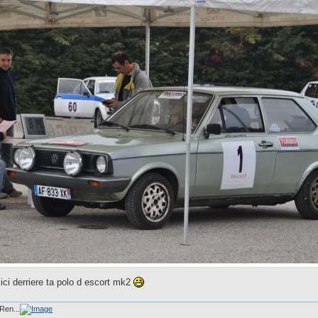
 ici derriere ta polo d escort mk2
Ren...