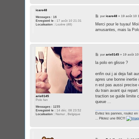
icare48
M
par
icare48
»
19 août 10 
Messages :
16
e
Enregistré le :
17 août 10 21:31
s
Merci pour le tuyau! Moi 
Localisation :
Lozère (48)
s
amusantes, mais la Polo 
a
g
e
M
par
aris0145
»
19 août 10
e
s
la polo en glisse ?
s
a
g
enfin oui j ai deja fait 
e
apres une bonne inertie (
n est pas aussi precise
du train avant qui repart
traction se guide limite
aris0145
Polo fan
queue ...
Messages :
1155
Enregistré le :
14 déc. 08 23:52
Evitez les pannes, roulez en 
Localisation :
Namur , Belgique
... Pilotez une 86C!!!