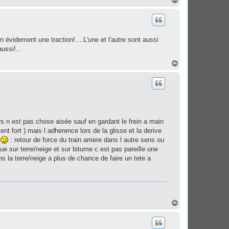
a
u
t
n évidement une traction!....L'une et l'autre sont aussi
ussi!...
H
a
u
t
vers n est pas chose aisée sauf en gardant le frein a main
nt fort ) mais l adherence lors de la glisse et la derive
s
: retour de force du train arriere dans l autre sens ou
que sur terre/neige et sur bitume c est pas pareille une
s la terre/neige a plus de chance de faire un tete a
H
a
u
t