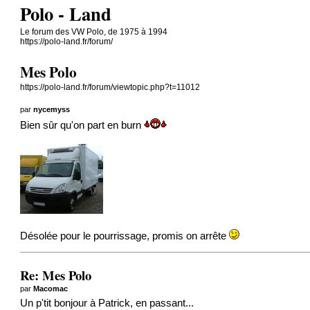
Polo - Land
Le forum des VW Polo, de 1975 à 1994
https://polo-land.fr/forum/
Mes Polo
https://polo-land.fr/forum/viewtopic.php?t=11012
par
nycemyss
Bien sûr qu'on part en burn
Désolée pour le pourrissage, promis on arrête
Re: Mes Polo
par
Macomac
Un p'tit bonjour à Patrick, en passant...