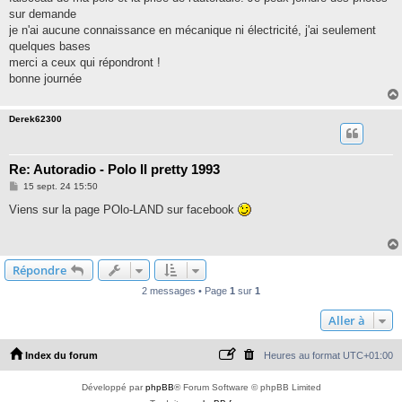
sur demande
je n'ai aucune connaissance en mécanique ni électricité, j'ai seulement
quelques bases
merci a ceux qui répondront !
bonne journée
Derek62300
Re: Autoradio - Polo II pretty 1993
M
15 sept. 24 15:50
e
s
Viens sur la page POlo-LAND sur facebook
s
a
g
e
Répondre
2 messages • Page
1
sur
1
Aller à
Index du forum
Heures au format
UTC+01:00
Développé par
phpBB
® Forum Software © phpBB Limited