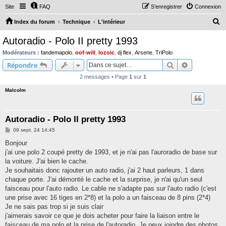
Site
FAQ
S’enregistrer
Connexion
R
Index du forum
Technique
L'intérieur
e
Autoradio - Polo II pretty 1993
c
Modérateurs :
fandemapolo
,
oof-will
,
lozoic
,
dj flex
,
Arsene
,
TriPolo
h
Rechercher
Recherche 
Répondre
e
2 messages • Page
1
sur
1
r
Malcolm
c
h
Autoradio - Polo II pretty 1993
e
M
09 sept. 24 14:45
r
e
s
Bonjour
s
j'ai une polo 2 coupé pretty de 1993, et je n'ai pas l'auroradio de base sur
a
g
la voiture. J'ai bien le cache.
e
Je souhaitais donc rajouter un auto radio, j'ai 2 haut parleurs, 1 dans
chaque porte. J'ai démonté le cache et la surprise, je n'ai qu'un seul
faisceau pour l'auto radio. Le cable ne s'adapte pas sur l'auto radio (c'est
une prise avec 16 tiges en 2*8) et la polo a un faisceau de 8 pins (2*4)
Je ne sais pas trop si je suis clair
j'aimerais savoir ce que je dois acheter pour faire la liaison entre le
faisceau de ma polo et la prise de l'autoradio. Je peux joindre des photos