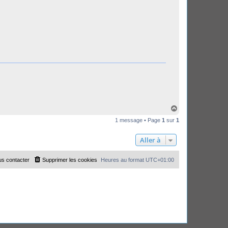
H
a
1 message • Page
1
sur
1
u
t
Aller à
s contacter
Supprimer les cookies
Heures au format
UTC+01:00