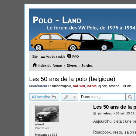
Site
Accès rapide
FAQ
Index du forum
Divers
Sorties
Les 50 ans de la polo (belgique)
Modérateurs :
fandemapolo
,
oof-will
,
lozoic
,
dj flex
,
Arsene
,
TriPolo
R
Répondre
Les 50 ans de la 
M
par
winsd
»
09 juin 25 21
e
s
Aujourd'hui c'était une b
s
winsd
a
Polo lover
g
Roadbook, resto, salon r
Messages :
628
e