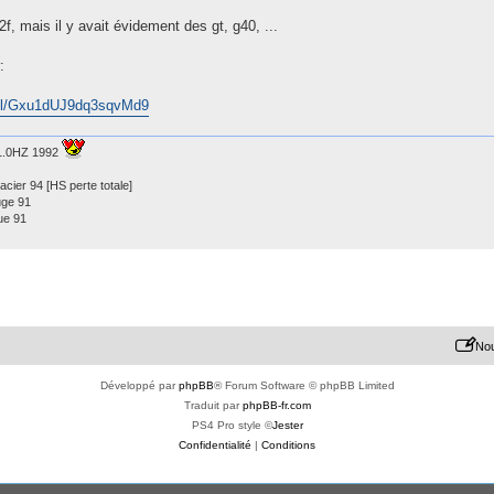
2f, mais il y avait évidement des gt, g40, ...
:
o.gl/Gxu1dUJ9dq3sqvMd9
 1.0HZ 1992
acier 94 [HS perte totale]
uge 91
ue 91
Nou
Développé par
phpBB
® Forum Software © phpBB Limited
Traduit par
phpBB-fr.com
PS4 Pro style ©
Jester
Confidentialité
|
Conditions