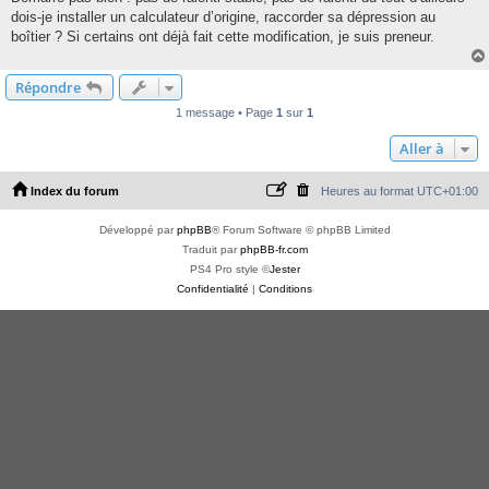
dois-je installer un calculateur d’origine, raccorder sa dépression au
boîtier ? Si certains ont déjà fait cette modification, je suis preneur.
Répondre
1 message • Page
1
sur
1
Aller à
Index du forum
Heures au format
UTC+01:00
Développé par
phpBB
® Forum Software © phpBB Limited
Traduit par
phpBB-fr.com
PS4 Pro style ©
Jester
Confidentialité
|
Conditions