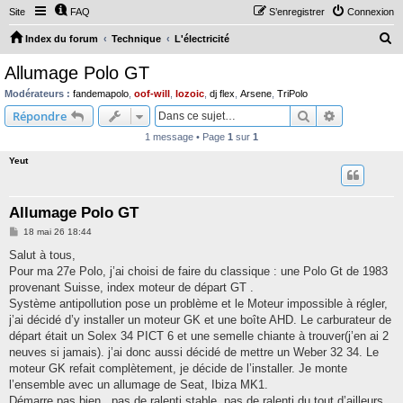
Site
FAQ
S’enregistrer
Connexion
R
Index du forum
Technique
L'électricité
e
Allumage Polo GT
c
Modérateurs :
fandemapolo
,
oof-will
,
lozoic
,
dj flex
,
Arsene
,
TriPolo
h
Rechercher
Recherche 
Répondre
e
1 message • Page
1
sur
1
r
Yeut
c
h
Allumage Polo GT
e
M
18 mai 26 18:44
r
e
s
Salut à tous,
s
Pour ma 27e Polo, j’ai choisi de faire du classique : une Polo Gt de 1983
a
g
provenant Suisse, index moteur de départ GT .
e
Système antipollution pose un problème et le Moteur impossible à régler,
j’ai décidé d’y installer un moteur GK et une boîte AHD. Le carburateur de
départ était un Solex 34 PICT 6 et une semelle chiante à trouver(j’en ai 2
neuves si jamais). j’ai donc aussi décidé de mettre un Weber 32 34. Le
moteur GK refait complètement, je décide de l’installer. Je monte
l’ensemble avec un allumage de Seat, Ibiza MK1.
Démarre pas bien . pas de ralenti stable, pas de ralenti du tout d’ailleurs