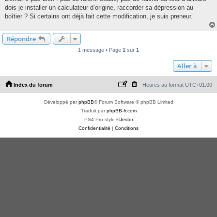
dois-je installer un calculateur d’origine, raccorder sa dépression au
boîtier ? Si certains ont déjà fait cette modification, je suis preneur.
Répondre
1 message • Page
1
sur
1
Aller à
Index du forum
Heures au format
UTC+01:00
Développé par
phpBB
® Forum Software © phpBB Limited
Traduit par
phpBB-fr.com
PS4 Pro style ©
Jester
Confidentialité
|
Conditions