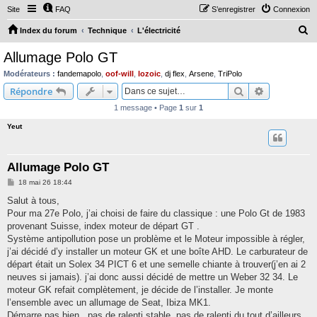
Site
FAQ
S’enregistrer
Connexion
R
Index du forum
Technique
L'électricité
e
Allumage Polo GT
c
Modérateurs :
fandemapolo
,
oof-will
,
lozoic
,
dj flex
,
Arsene
,
TriPolo
h
Rechercher
Recherche 
Répondre
e
1 message • Page
1
sur
1
r
Yeut
c
h
Allumage Polo GT
e
M
18 mai 26 18:44
r
e
s
Salut à tous,
s
Pour ma 27e Polo, j’ai choisi de faire du classique : une Polo Gt de 1983
a
g
provenant Suisse, index moteur de départ GT .
e
Système antipollution pose un problème et le Moteur impossible à régler,
j’ai décidé d’y installer un moteur GK et une boîte AHD. Le carburateur de
départ était un Solex 34 PICT 6 et une semelle chiante à trouver(j’en ai 2
neuves si jamais). j’ai donc aussi décidé de mettre un Weber 32 34. Le
moteur GK refait complètement, je décide de l’installer. Je monte
l’ensemble avec un allumage de Seat, Ibiza MK1.
Démarre pas bien . pas de ralenti stable, pas de ralenti du tout d’ailleurs