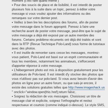
moment (c'est rare quand même )
• Pour des soucis de place et de lisibilité, il est interdit de poster
plusieurs fois à la suite dans un topic, pensez à éditer votre
message si vous voulez ajouter des informations ou des
remarques sur votre dernier post.
• Veillez à bien lire les descriptions des forums, afin de poster
votre message dans le forum approprié. Pensez à faire une
recherche avant de poster votre message, peut-être que le sujet de
votre message a déjà été exposé par un autre membre des
forums. Certains problème récurrents ont déjà été traités et sont
dans la RTP (Revue Technique Polo-Land) sous forme de tutoriaux
avec des photos.
• Il est inutile de remonter sans cesse les messages, montrez-
vous patient, Polo-Land est basé sur un esprit communautaire et
tous les membres, notamment les animateurs, s'efforceront
d'apporter réponse à votre message.
• L'hébergement photo est mis à disposition gratuitement pour les
utilisateurs de Polo-land. Il est interdit d'y stocker des photos que
vous n'utilisez pas sur polo-land. Si vous avez besoin d'avoir des
photos en ligne pour un autre forum, ou que sais-je encore, il
existe des solutions gratuites telles que
http://www.imageshack.us
" onclick="window.open(this.href);return false;.
• Soignez la rédaction de vos messages. Choisissez un titre de
message clair et explicite, soignez l'orthographe et restez
respectueux et courtois (comme indiqué ci-dessus). Le style SMS,