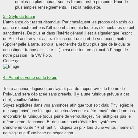
de plus en plus courant sur les forums, est à proscrire. Pour de
plus amples renseignements, lisez la netiquette.
3 - Style du forum
L'ambiance doit rester détendue. Par conséquent les propos déplacés ou
qui ne respecteront pas l'éthique et la morale les plus élémentaires seront
sanctionnés. De plus et dans l'intérêt général il est à signaler que l'esprit
de Polo-Land se veut assez éloigné du Tuning et de ses excentricités
(Spoiler pelle à tarte, sono à la recherche du bruit plus que de la qualité
acoustique, trappe alu ...etc ... ) ainsi que tout ce qui nuit à l'image de
notre passion : la VW Polo.
Genre ça :
4 - Achat et vente sur le forum
Toute annonce déguisée ou n'ayant pas de rapport avec le thème de
Polo-Land sera déplacée sans préavis. Il y a une rubrique prévue à cet
effet, veuillez l'utiliser.
Soyez explicites dans vos annonces afin que tout soit clair. Privilégiez le
message privé une fois que l'acheteur/vendeur a été trouvé afin de ne pas
encombrer la rubrique (sous peine de verrouillage) . Ne multipliez pas le
même genre d'annonce. Et dans un souci d'éviter les systèmes
d'enchères ou de " + offrant ", indiquez un prix lors d'une vente, même s'il
ne s'agit que d'une base de négociation.