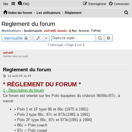
Site
FAQ
S’enregistrer
Connexion
R
Index du forum
Les utilisateurs
Règlement
e
Reglement du forum
c
Modérateurs :
fandemapolo
,
oof-will
,
lozoic
,
dj flex
,
Arsene
,
TriPolo
h
Rechercher
Recherche 
Verrouillé
e
1 message • Page
1
sur
1
r
oof-will
c
Admin très occupé
h
Reglement du forum
e
M
12 août 05 11:45
r
e
* RÈGLEMENT DU FORUM *
s
s
1 - Description du forum
a
g
Ce forum est orienté sur les Polo équipées du châssis 86/86c/87c, à
e
savoir:
• Polo 1 et 1F type 86 et 86c (1975 à 1981)
• Polo 2 type 86c, 87c et 873c(1981 à 1991)
• Polo 2F type 86c, 87c et 873c(1991 à 1994)
• 86c = Polo coach
• 87c = Polo coupé