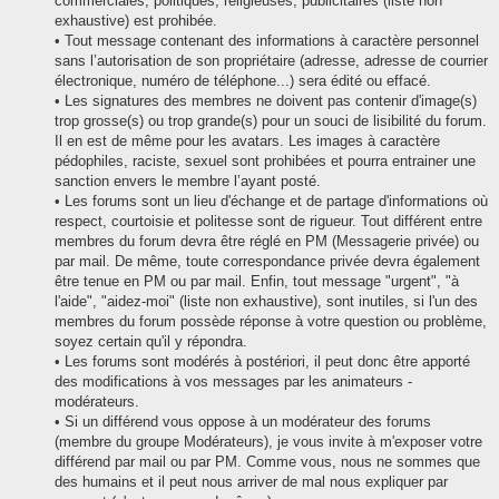
commerciales, politiques, religieuses, publicitaires (liste non
exhaustive) est prohibée.
• Tout message contenant des informations à caractère personnel
sans l’autorisation de son propriétaire (adresse, adresse de courrier
électronique, numéro de téléphone...) sera édité ou effacé.
• Les signatures des membres ne doivent pas contenir d'image(s)
trop grosse(s) ou trop grande(s) pour un souci de lisibilité du forum.
Il en est de même pour les avatars. Les images à caractère
pédophiles, raciste, sexuel sont prohibées et pourra entrainer une
sanction envers le membre l’ayant posté.
• Les forums sont un lieu d'échange et de partage d'informations où
respect, courtoisie et politesse sont de rigueur. Tout différent entre
membres du forum devra être réglé en PM (Messagerie privée) ou
par mail. De même, toute correspondance privée devra également
être tenue en PM ou par mail. Enfin, tout message "urgent", "à
l'aide", "aidez-moi" (liste non exhaustive), sont inutiles, si l'un des
membres du forum possède réponse à votre question ou problème,
soyez certain qu'il y répondra.
• Les forums sont modérés à postériori, il peut donc être apporté
des modifications à vos messages par les animateurs -
modérateurs.
• Si un différend vous oppose à un modérateur des forums
(membre du groupe Modérateurs), je vous invite à m'exposer votre
différend par mail ou par PM. Comme vous, nous ne sommes que
des humains et il peut nous arriver de mal nous expliquer par