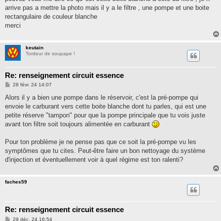
arrive pas a mettre la photo mais il y a le filtre , une pompe et une boite
rectangulaire de couleur blanche
merci
keutain
Tordeur de soupape !
Re: renseignement circuit essence
M
28 févr. 24 14:07
e
s
Alors il y a bien une pompe dans le réservoir, c'est la pré-pompe qui
s
envoie le carburant vers cette boite blanche dont tu parles, qui est une
a
g
petite réserve "tampon" pour que la pompe principale que tu vois juste
e
avant ton filtre soit toujours alimentée en carburant
Pour ton problème je ne pense pas que ce soit la pré-pompe vu les
symptômes que tu cites. Peut-être faire un bon nettoyage du système
d'injection et éventuellement voir à quel régime est ton ralenti?
faches59
Re: renseignement circuit essence
M
29 déc. 24 16:54