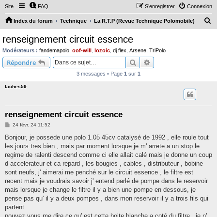
Site
FAQ
S’enregistrer
Connexion
R
Index du forum
Technique
La R.T.P (Revue Technique Polomobile)
e
renseignement circuit essence
c
Modérateurs :
fandemapolo
,
oof-will
,
lozoic
,
dj flex
,
Arsene
,
TriPolo
h
Rechercher
Recherche avancée
Répondre
e
3 messages • Page
1
sur
1
r
faches59
c
h
renseignement circuit essence
e
M
24 févr. 24 11:52
r
e
s
Bonjour, je possede une polo 1.05 45cv catalysé de 1992 , elle roule tout
s
les jours tres bien , mais par moment lorsque je m' arrete a un stop le
a
g
regime de ralenti descend comme ci elle allait calé mais je donne un coup
e
d accelerateur et ca repard , les bougies , cables , distributeur , bobine
sont neufs, j' aimerai me penché sur le circuit essence , le filtre est
recent mais je voudrais savoir j' entend parlé de pompe dans le reservoir
mais lorsque je change le filtre il y a bien une pompe en dessous, je
pense pas qu' il y a deux pompes , dans mon reservoir il y a trois fils qui
partent
pouvez vous me dire ce qu' est cette boite blanche a coté du filtre , je n'