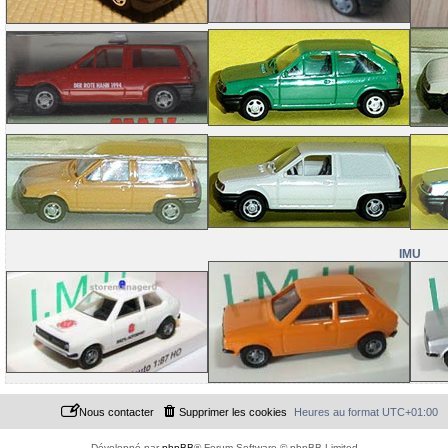
IMU
Nous contacter
Supprimer les cookies
Heures au format
UTC+01:00
Développé par
phpBB
® Forum Software © phpBB Limited