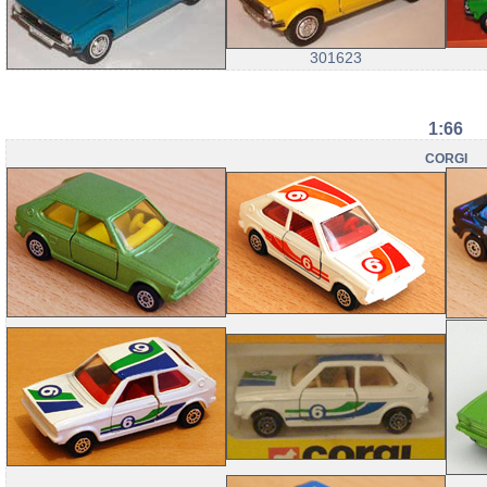
301623
1:66
CORGI