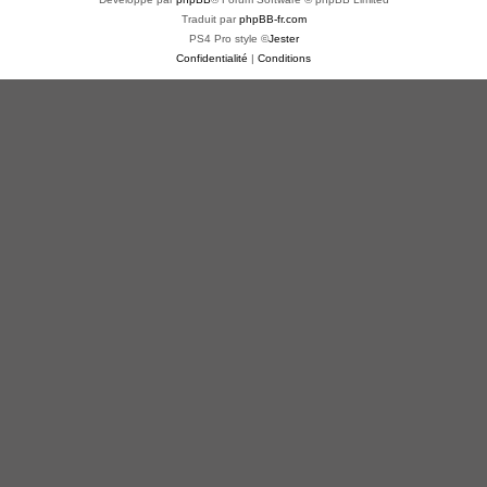
Traduit par
phpBB-fr.com
PS4 Pro style ©
Jester
Confidentialité
|
Conditions