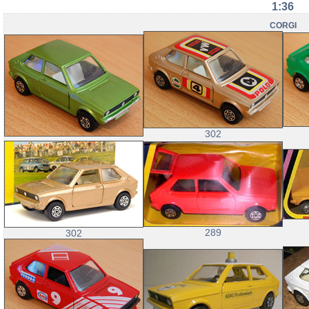
1:36
CORGI
302
289
302